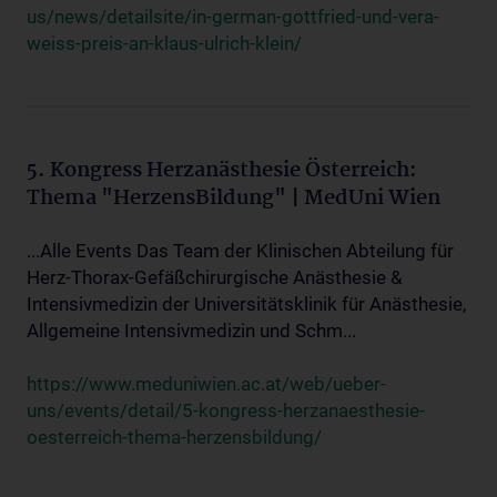
us/news/detailsite/in-german-gottfried-und-vera-
weiss-preis-an-klaus-ulrich-klein/
5. Kongress Herzanästhesie Österreich:
Thema "HerzensBildung" | MedUni Wien
...Alle Events Das Team der Klinischen Abteilung für
Herz-Thorax-Gefäßchirurgische Anästhesie &
Intensivmedizin der Universitätsklinik für Anästhesie,
Allgemeine Intensivmedizin und Schm...
https://www.meduniwien.ac.at/web/ueber-
uns/events/detail/5-kongress-herzanaesthesie-
oesterreich-thema-herzensbildung/