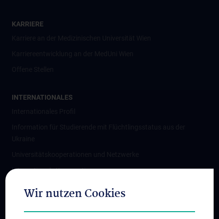
KARRIERE
Karriere an der Medizinischen Universität Wien
Karriereentwicklung an der MedUni Wien
Offene Stellen
INTERNATIONALES
Internationales Profil
Information für Studierende mit Flüchtlingsstatus aus der
Ukraine
Universitätskooperationen und Netzwerke
Internationale Kooperationen
Adjunct Professorships
Wir nutzen Cookies
Student & Staff Exchange
Das KPJ der MedUni Wien