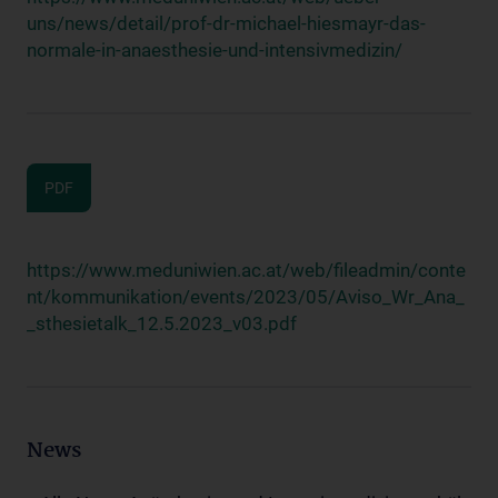
uns/news/detail/prof-dr-michael-hiesmayr-das-
normale-in-anaesthesie-und-intensivmedizin/
PDF
https://www.meduniwien.ac.at/web/fileadmin/conte
nt/kommunikation/events/2023/05/Aviso_Wr_Ana_
_sthesietalk_12.5.2023_v03.pdf
News