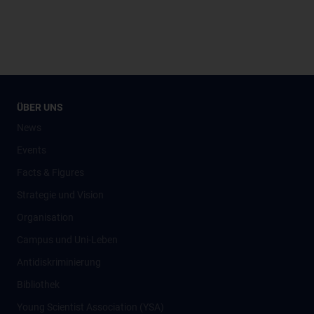
ÜBER UNS
News
Events
Facts & Figures
Strategie und Vision
Organisation
Campus und Uni-Leben
Antidiskriminierung
Bibliothek
Young Scientist Association (YSA)