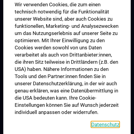
Wir verwenden Cookies, die zum einen
Graduiertentraining
technisch notwendig für die Funktionalität
Dual Career
unserer Website sind, aber auch Cookies zu
funktionellen, Marketing- und Analysezwecken
Trusted Reseach - Research Security - Foreign Interference
um das Nutzungserlebnis auf unserer Seite zu
UNESCO Lehrstuhl für Bioethik
optimieren. Mit Ihrer Einwilligung zu den
MUVI
Cookies werden sowohl von uns Daten
verarbeitet als auch von Drittanbieter:innen,
die ihren Sitz teilweise in Drittländern (z.B. den
USA) haben. Nähere Informationen zu den
Folgen Sie uns auf
Tools und den Partner:innen finden Sie in
unserer Datenschutzerklärung, in der wir auch
genau erklären, was eine Datenübermittlung in
die USA bedeuten kann. Ihre Cookie-
Einstellungen können Sie auf Wunsch jederzeit
individuell anpassen oder widerrufen.
PRESSE
JOBS
Datenschutz
MEDUNI SHOP