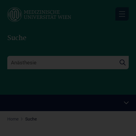
Skip
to
main
content
Suche
Home
Suche