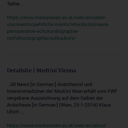
Teilne...
https://www.meduniwien.ac.at/web/en/ueber-
uns/events/jaehrliche-events/interdisziplinaere-
perioperative-echokardiographie-
notfallsonographie/aufbaukurs/
Detailsite | MedUni Vienna
...All News [in German:] Anästhesist und
Intensivmediziner der MedUni Wien erhält vom FWF
vergebene Auszeichnung auf dem Gebiet der
Anästhesie [in German:] (Wien, 25-1-2016) Klaus
Ulrich ...
https://www.meduniwien.ac.at/web/en/about-