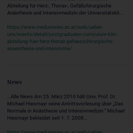
Abteilung für Herz-, Thorax-, Gefäßchirurgische
Anästhesie und Intensivmedizin der Universitätskli...
https://www.meduniwien.ac.at/web/ueber-
uns/events/detail/postgraduales-curriculum-klin-
abteilung-fuer-herz-thorax-gefaesschirurgische-
anaesthesie-und-intensivme/
News
...Alle News Am 25. März 2010 hält Univ. Prof. Dr.
Michael Hiesmayr seine Antrittsvorlesung über „Das
Normale in Anästhesie und Intensivmedizin.“ Michael
Hiesmayr bekleidet seit 1. 7. 2008...
https://www.meduniwien.ac.at/web/ueber-