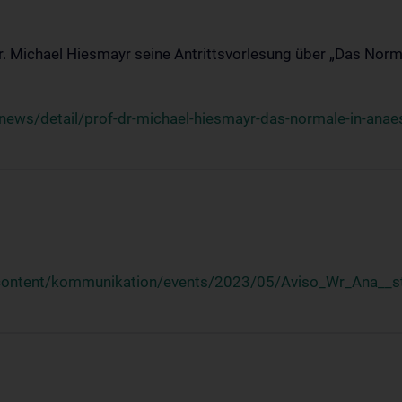
Dr. Michael Hiesmayr seine Antrittsvorlesung über „Das Norm
ews/detail/prof-dr-michael-hiesmayr-das-normale-in-anaes
/content/kommunikation/events/2023/05/Aviso_Wr_Ana__st