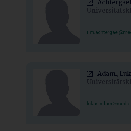
Achtergael
Universitätsk
tim.achtergael@med
Adam, Luk
Universitätsk
lukas.adam@meduni