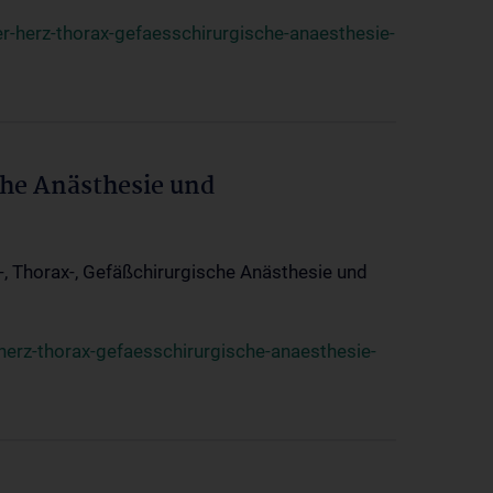
r-herz-thorax-gefaesschirurgische-anaesthesie-
che Anästhesie und
z-, Thorax-, Gefäßchirurgische Anästhesie und
herz-thorax-gefaesschirurgische-anaesthesie-