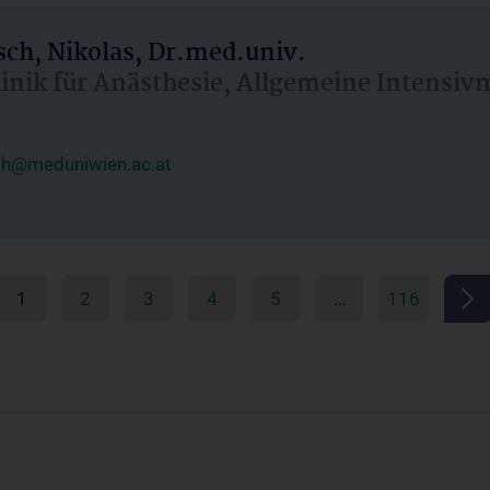
ch, Nikolas, Dr.med.univ.
linik für Anästhesie, Allgemeine Intensi
ch@meduniwien.ac.at
1
2
3
4
5
…
116