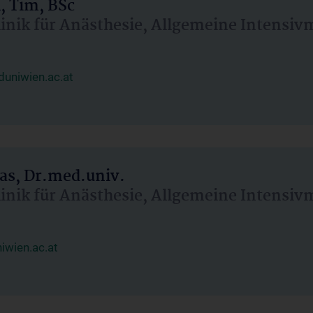
, Tim, BSc
linik für Anästhesie, Allgemeine Intensi
uniwien.ac.at
as, Dr.med.univ.
linik für Anästhesie, Allgemeine Intensi
wien.ac.at