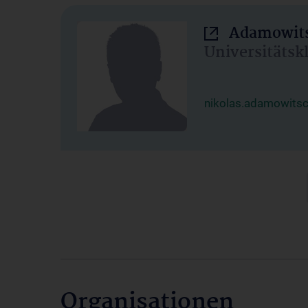
Adamowits
Universitätsk
nikolas.adamowits
Organisationen