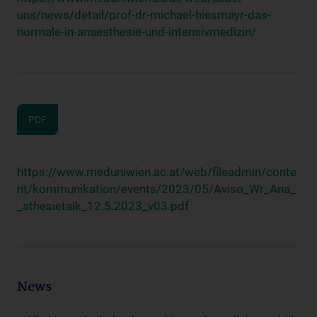
uns/news/detail/prof-dr-michael-hiesmayr-das-
normale-in-anaesthesie-und-intensivmedizin/
PDF
https://www.meduniwien.ac.at/web/fileadmin/conte
nt/kommunikation/events/2023/05/Aviso_Wr_Ana_
_sthesietalk_12.5.2023_v03.pdf
News