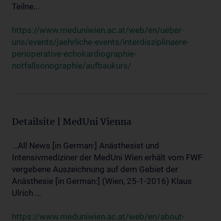
Teilne...
https://www.meduniwien.ac.at/web/en/ueber-
uns/events/jaehrliche-events/interdisziplinaere-
perioperative-echokardiographie-
notfallsonographie/aufbaukurs/
Detailsite | MedUni Vienna
...All News [in German:] Anästhesist und
Intensivmediziner der MedUni Wien erhält vom FWF
vergebene Auszeichnung auf dem Gebiet der
Anästhesie [in German:] (Wien, 25-1-2016) Klaus
Ulrich ...
https://www.meduniwien.ac.at/web/en/about-