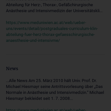
Abteilung für Herz-, Thorax-, Gefäßchirurgische
Anästhesie und Intensivmedizin der Universitätskli...
https://www.meduniwien.ac.at/web/ueber-
uns/events/detail/postgraduales-curriculum-klin-
abteilung-fuer-herz-thorax-gefaesschirurgische-
anaesthesie-und-intensivme/
News
...Alle News Am 25. März 2010 hält Univ. Prof. Dr.
Michael Hiesmayr seine Antrittsvorlesung über „Das
Normale in Anästhesie und Intensivmedizin.“ Michael
Hiesmayr bekleidet seit 1. 7. 2008...
https://www.meduniwien.ac.at/web/ueber-