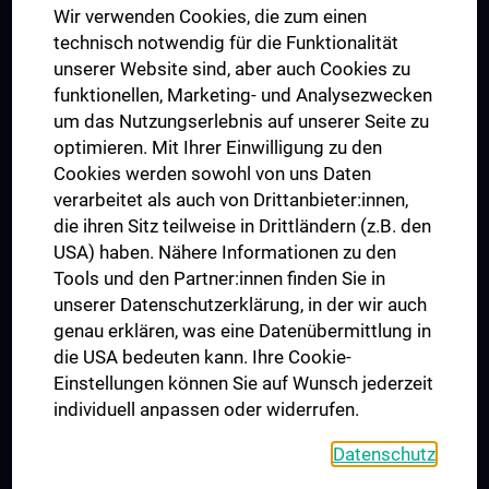
Wir verwenden Cookies, die zum einen
Graduiertentraining
technisch notwendig für die Funktionalität
Dual Career
unserer Website sind, aber auch Cookies zu
funktionellen, Marketing- und Analysezwecken
Trusted Reseach - Research Security - Foreign Interference
um das Nutzungserlebnis auf unserer Seite zu
UNESCO Lehrstuhl für Bioethik
optimieren. Mit Ihrer Einwilligung zu den
MUVI
Cookies werden sowohl von uns Daten
verarbeitet als auch von Drittanbieter:innen,
die ihren Sitz teilweise in Drittländern (z.B. den
USA) haben. Nähere Informationen zu den
Folgen Sie uns auf
Tools und den Partner:innen finden Sie in
unserer Datenschutzerklärung, in der wir auch
genau erklären, was eine Datenübermittlung in
die USA bedeuten kann. Ihre Cookie-
Einstellungen können Sie auf Wunsch jederzeit
individuell anpassen oder widerrufen.
PRESSE
JOBS
Datenschutz
MEDUNI SHOP