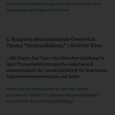
us/news/detailsite/in-german-gottfried-und-vera-
weiss-preis-an-klaus-ulrich-klein/
5. Kongress Herzanästhesie Österreich:
Thema "HerzensBildung" | MedUni Wien
...Alle Events Das Team der Klinischen Abteilung für
Herz-Thorax-Gefäßchirurgische Anästhesie &
Intensivmedizin der Universitätsklinik für Anästhesie,
Allgemeine Intensivmedizin und Schm...
https://www.meduniwien.ac.at/web/ueber-
uns/events/detail/5-kongress-herzanaesthesie-
oesterreich-thema-herzensbildung/