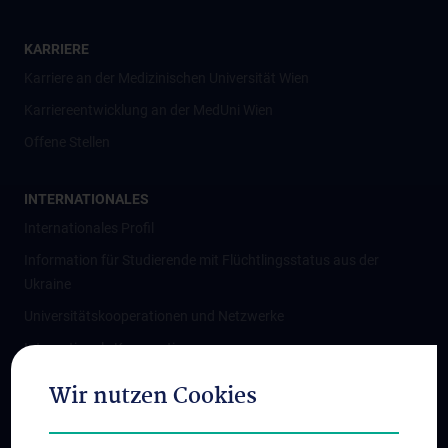
KARRIERE
Karriere an der Medizinischen Universität Wien
Karriereentwicklung an der MedUni Wien
Offene Stellen
INTERNATIONALES
Internationales Profil
Information für Studierende mit Flüchtlingsstatus aus der
Ukraine
Universitätskooperationen und Netzwerke
Internationale Kooperationen
Adjunct Professorships
Wir nutzen Cookies
Student & Staff Exchange
Das KPJ der MedUni Wien