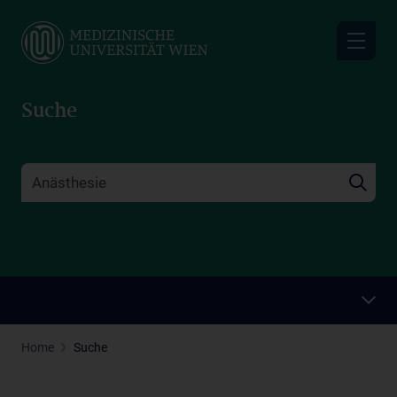
Skip
to
main
content
Suche
Home
Suche