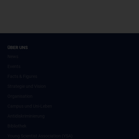
ÜBER UNS
News
Events
Facts & Figures
Strategie und Vision
Organisation
Campus und Uni-Leben
Antidiskriminierung
Bibliothek
Young Scientist Association (YSA)