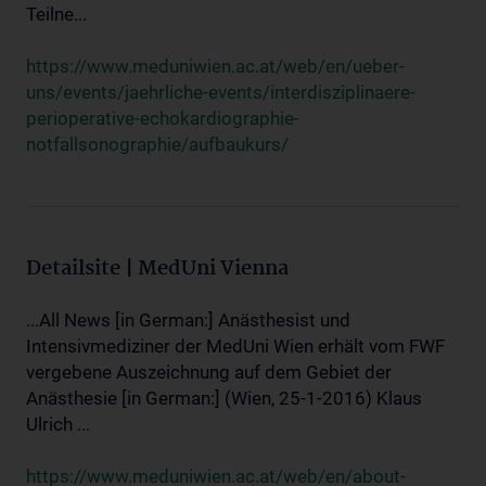
Teilne...
https://www.meduniwien.ac.at/web/en/ueber-
uns/events/jaehrliche-events/interdisziplinaere-
perioperative-echokardiographie-
notfallsonographie/aufbaukurs/
Detailsite | MedUni Vienna
...All News [in German:] Anästhesist und
Intensivmediziner der MedUni Wien erhält vom FWF
vergebene Auszeichnung auf dem Gebiet der
Anästhesie [in German:] (Wien, 25-1-2016) Klaus
Ulrich ...
https://www.meduniwien.ac.at/web/en/about-