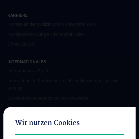
KARRIERE
Karriere an der Medizinischen Universität Wien
Karriereentwicklung an der MedUni Wien
Offene Stellen
INTERNATIONALES
Internationales Profil
Information für Studierende mit Flüchtlingsstatus aus der
Ukraine
Universitätskooperationen und Netzwerke
Internationale Kooperationen
Adjunct Professorships
Wir nutzen Cookies
Student & Staff Exchange
Das KPJ der MedUni Wien