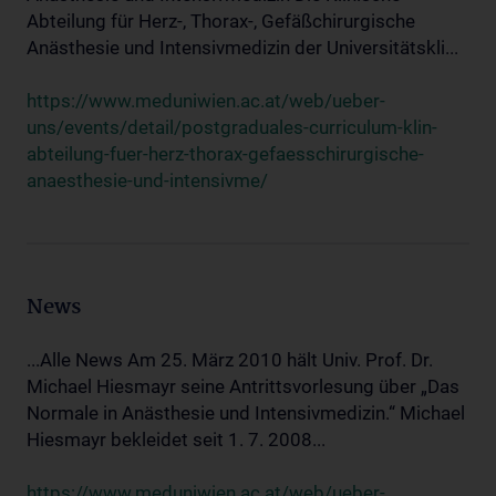
Abteilung für Herz-, Thorax-, Gefäßchirurgische
Anästhesie und Intensivmedizin der Universitätskli...
https://www.meduniwien.ac.at/web/ueber-
uns/events/detail/postgraduales-curriculum-klin-
abteilung-fuer-herz-thorax-gefaesschirurgische-
anaesthesie-und-intensivme/
News
...Alle News Am 25. März 2010 hält Univ. Prof. Dr.
Michael Hiesmayr seine Antrittsvorlesung über „Das
Normale in Anästhesie und Intensivmedizin.“ Michael
Hiesmayr bekleidet seit 1. 7. 2008...
https://www.meduniwien.ac.at/web/ueber-