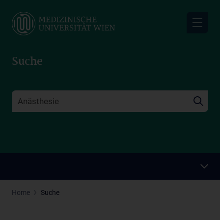
Skip
to
main
content
Suche
Home
Suche