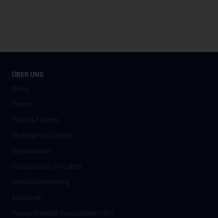
ÜBER UNS
News
Events
Facts & Figures
Strategie und Vision
Organisation
Campus und Uni-Leben
Antidiskriminierung
Bibliothek
Young Scientist Association (YSA)