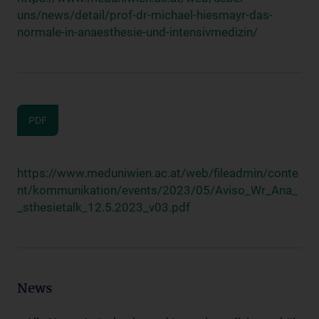
uns/news/detail/prof-dr-michael-hiesmayr-das-
normale-in-anaesthesie-und-intensivmedizin/
PDF
https://www.meduniwien.ac.at/web/fileadmin/conte
nt/kommunikation/events/2023/05/Aviso_Wr_Ana_
_sthesietalk_12.5.2023_v03.pdf
News