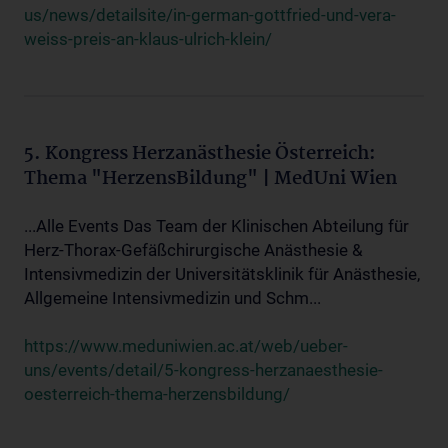
us/news/detailsite/in-german-gottfried-und-vera-
weiss-preis-an-klaus-ulrich-klein/
5. Kongress Herzanästhesie Österreich:
Thema "HerzensBildung" | MedUni Wien
...Alle Events Das Team der Klinischen Abteilung für
Herz-Thorax-Gefäßchirurgische Anästhesie &
Intensivmedizin der Universitätsklinik für Anästhesie,
Allgemeine Intensivmedizin und Schm...
https://www.meduniwien.ac.at/web/ueber-
uns/events/detail/5-kongress-herzanaesthesie-
oesterreich-thema-herzensbildung/