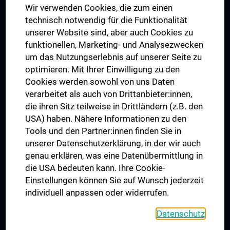
Wir verwenden Cookies, die zum einen
Graduiertentraining
technisch notwendig für die Funktionalität
Dual Career
unserer Website sind, aber auch Cookies zu
funktionellen, Marketing- und Analysezwecken
Trusted Reseach - Research Security - Foreign Interference
um das Nutzungserlebnis auf unserer Seite zu
UNESCO Lehrstuhl für Bioethik
optimieren. Mit Ihrer Einwilligung zu den
MUVI
Cookies werden sowohl von uns Daten
verarbeitet als auch von Drittanbieter:innen,
die ihren Sitz teilweise in Drittländern (z.B. den
USA) haben. Nähere Informationen zu den
Folgen Sie uns auf
Tools und den Partner:innen finden Sie in
unserer Datenschutzerklärung, in der wir auch
genau erklären, was eine Datenübermittlung in
die USA bedeuten kann. Ihre Cookie-
Einstellungen können Sie auf Wunsch jederzeit
individuell anpassen oder widerrufen.
PRESSE
JOBS
Datenschutz
MEDUNI SHOP