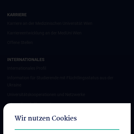
KARRIERE
Karriere an der Medizinischen Universität Wien
Karriereentwicklung an der MedUni Wien
Offene Stellen
INTERNATIONALES
Internationales Profil
Information für Studierende mit Flüchtlingsstatus aus der
Ukraine
Universitätskooperationen und Netzwerke
Internationale Kooperationen
Adjunct Professorships
Wir nutzen Cookies
Student & Staff Exchange
Das KPJ der MedUni Wien