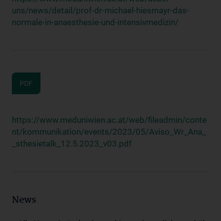
uns/news/detail/prof-dr-michael-hiesmayr-das-
normale-in-anaesthesie-und-intensivmedizin/
PDF
https://www.meduniwien.ac.at/web/fileadmin/conte
nt/kommunikation/events/2023/05/Aviso_Wr_Ana_
_sthesietalk_12.5.2023_v03.pdf
News