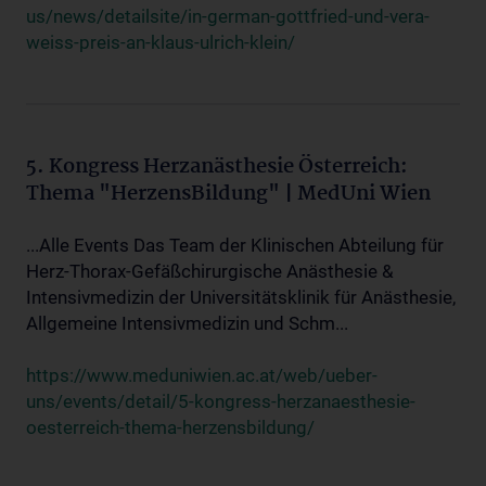
us/news/detailsite/in-german-gottfried-und-vera-
weiss-preis-an-klaus-ulrich-klein/
5. Kongress Herzanästhesie Österreich:
Thema "HerzensBildung" | MedUni Wien
...Alle Events Das Team der Klinischen Abteilung für
Herz-Thorax-Gefäßchirurgische Anästhesie &
Intensivmedizin der Universitätsklinik für Anästhesie,
Allgemeine Intensivmedizin und Schm...
https://www.meduniwien.ac.at/web/ueber-
uns/events/detail/5-kongress-herzanaesthesie-
oesterreich-thema-herzensbildung/