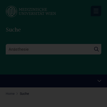
Skip
to
main
content
Suche
Home
Suche