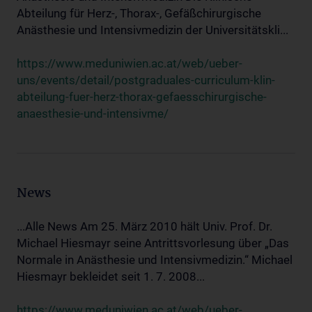
Abteilung für Herz-, Thorax-, Gefäßchirurgische
Anästhesie und Intensivmedizin der Universitätskli...
https://www.meduniwien.ac.at/web/ueber-
uns/events/detail/postgraduales-curriculum-klin-
abteilung-fuer-herz-thorax-gefaesschirurgische-
anaesthesie-und-intensivme/
News
...Alle News Am 25. März 2010 hält Univ. Prof. Dr.
Michael Hiesmayr seine Antrittsvorlesung über „Das
Normale in Anästhesie und Intensivmedizin.“ Michael
Hiesmayr bekleidet seit 1. 7. 2008...
https://www.meduniwien.ac.at/web/ueber-