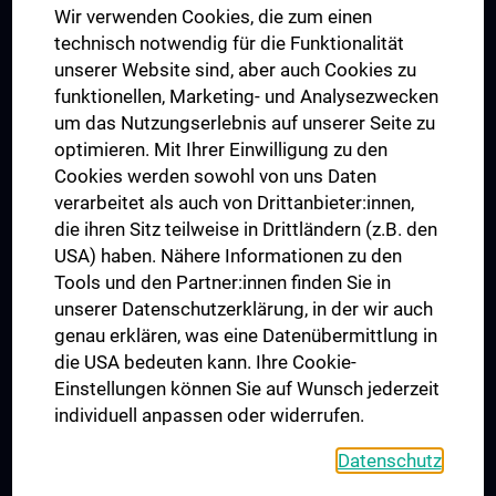
Wir verwenden Cookies, die zum einen
Graduiertentraining
technisch notwendig für die Funktionalität
Dual Career
unserer Website sind, aber auch Cookies zu
funktionellen, Marketing- und Analysezwecken
Trusted Reseach - Research Security - Foreign Interference
um das Nutzungserlebnis auf unserer Seite zu
UNESCO Lehrstuhl für Bioethik
optimieren. Mit Ihrer Einwilligung zu den
MUVI
Cookies werden sowohl von uns Daten
verarbeitet als auch von Drittanbieter:innen,
die ihren Sitz teilweise in Drittländern (z.B. den
USA) haben. Nähere Informationen zu den
Folgen Sie uns auf
Tools und den Partner:innen finden Sie in
unserer Datenschutzerklärung, in der wir auch
genau erklären, was eine Datenübermittlung in
die USA bedeuten kann. Ihre Cookie-
Einstellungen können Sie auf Wunsch jederzeit
individuell anpassen oder widerrufen.
PRESSE
JOBS
Datenschutz
MEDUNI SHOP