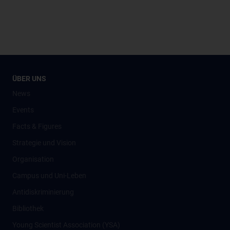
ÜBER UNS
News
Events
Facts & Figures
Strategie und Vision
Organisation
Campus und Uni-Leben
Antidiskriminierung
Bibliothek
Young Scientist Association (YSA)