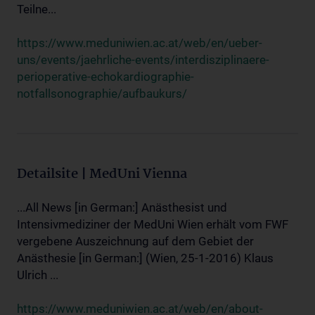
Teilne...
https://www.meduniwien.ac.at/web/en/ueber-
uns/events/jaehrliche-events/interdisziplinaere-
perioperative-echokardiographie-
notfallsonographie/aufbaukurs/
Detailsite | MedUni Vienna
...All News [in German:] Anästhesist und
Intensivmediziner der MedUni Wien erhält vom FWF
vergebene Auszeichnung auf dem Gebiet der
Anästhesie [in German:] (Wien, 25-1-2016) Klaus
Ulrich ...
https://www.meduniwien.ac.at/web/en/about-