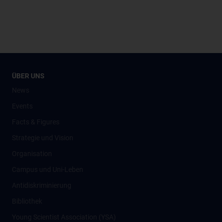
ÜBER UNS
News
Events
Facts & Figures
Strategie und Vision
Organisation
Campus und Uni-Leben
Antidiskriminierung
Bibliothek
Young Scientist Association (YSA)