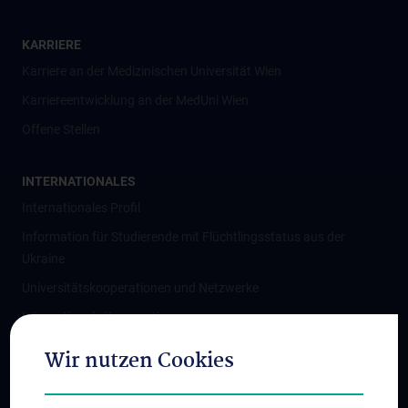
KARRIERE
Karriere an der Medizinischen Universität Wien
Karriereentwicklung an der MedUni Wien
Offene Stellen
INTERNATIONALES
Internationales Profil
Information für Studierende mit Flüchtlingsstatus aus der
Ukraine
Universitätskooperationen und Netzwerke
Internationale Kooperationen
Adjunct Professorships
Wir nutzen Cookies
Student & Staff Exchange
Das KPJ der MedUni Wien