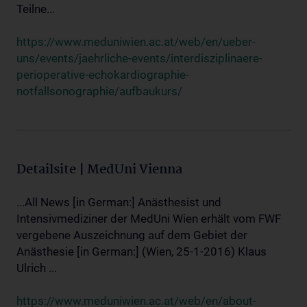
Teilne...
https://www.meduniwien.ac.at/web/en/ueber-
uns/events/jaehrliche-events/interdisziplinaere-
perioperative-echokardiographie-
notfallsonographie/aufbaukurs/
Detailsite | MedUni Vienna
...All News [in German:] Anästhesist und
Intensivmediziner der MedUni Wien erhält vom FWF
vergebene Auszeichnung auf dem Gebiet der
Anästhesie [in German:] (Wien, 25-1-2016) Klaus
Ulrich ...
https://www.meduniwien.ac.at/web/en/about-