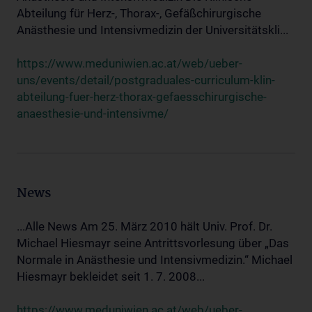
Abteilung für Herz-, Thorax-, Gefäßchirurgische
Anästhesie und Intensivmedizin der Universitätskli...
https://www.meduniwien.ac.at/web/ueber-
uns/events/detail/postgraduales-curriculum-klin-
abteilung-fuer-herz-thorax-gefaesschirurgische-
anaesthesie-und-intensivme/
News
...Alle News Am 25. März 2010 hält Univ. Prof. Dr.
Michael Hiesmayr seine Antrittsvorlesung über „Das
Normale in Anästhesie und Intensivmedizin.“ Michael
Hiesmayr bekleidet seit 1. 7. 2008...
https://www.meduniwien.ac.at/web/ueber-