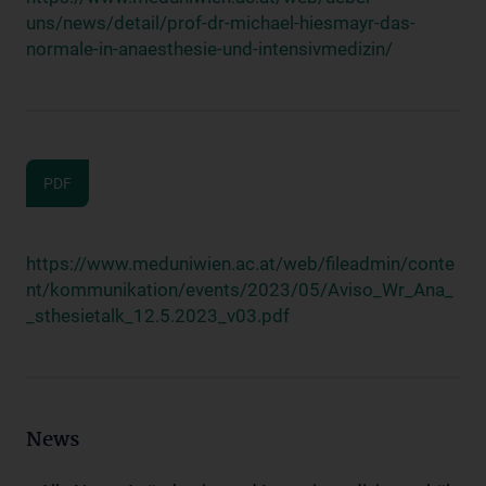
uns/news/detail/prof-dr-michael-hiesmayr-das-
normale-in-anaesthesie-und-intensivmedizin/
PDF
https://www.meduniwien.ac.at/web/fileadmin/conte
nt/kommunikation/events/2023/05/Aviso_Wr_Ana_
_sthesietalk_12.5.2023_v03.pdf
News