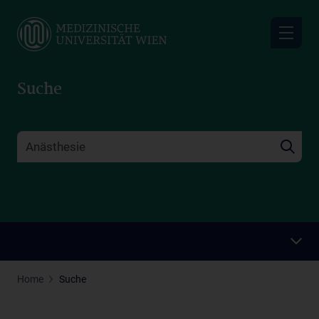
Skip
to
main
content
Suche
Home
Suche