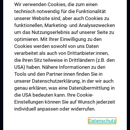
Wir verwenden Cookies, die zum einen
Graduiertentraining
technisch notwendig für die Funktionalität
Dual Career
unserer Website sind, aber auch Cookies zu
funktionellen, Marketing- und Analysezwecken
Trusted Reseach - Research Security - Foreign Interference
um das Nutzungserlebnis auf unserer Seite zu
UNESCO Lehrstuhl für Bioethik
optimieren. Mit Ihrer Einwilligung zu den
MUVI
Cookies werden sowohl von uns Daten
verarbeitet als auch von Drittanbieter:innen,
die ihren Sitz teilweise in Drittländern (z.B. den
USA) haben. Nähere Informationen zu den
Folgen Sie uns auf
Tools und den Partner:innen finden Sie in
unserer Datenschutzerklärung, in der wir auch
genau erklären, was eine Datenübermittlung in
die USA bedeuten kann. Ihre Cookie-
Einstellungen können Sie auf Wunsch jederzeit
individuell anpassen oder widerrufen.
PRESSE
JOBS
Datenschutz
MEDUNI SHOP