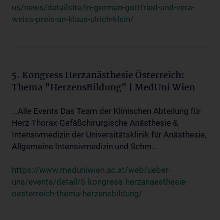
us/news/detailsite/in-german-gottfried-und-vera-
weiss-preis-an-klaus-ulrich-klein/
5. Kongress Herzanästhesie Österreich:
Thema "HerzensBildung" | MedUni Wien
...Alle Events Das Team der Klinischen Abteilung für
Herz-Thorax-Gefäßchirurgische Anästhesie &
Intensivmedizin der Universitätsklinik für Anästhesie,
Allgemeine Intensivmedizin und Schm...
https://www.meduniwien.ac.at/web/ueber-
uns/events/detail/5-kongress-herzanaesthesie-
oesterreich-thema-herzensbildung/