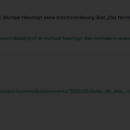
Dr. Michael Hiesmayr seine Antrittsvorlesung über „Das Norm
ews/detail/prof-dr-michael-hiesmayr-das-normale-in-anaes
/content/kommunikation/events/2023/05/Aviso_Wr_Ana__st