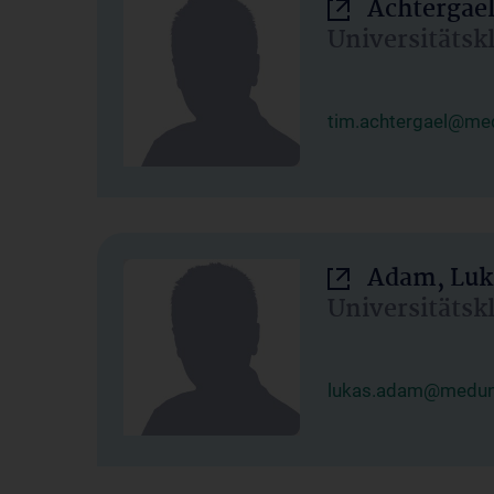
Achtergael
Universitätsk
tim.achtergael@med
Adam, Luk
Universitätsk
lukas.adam@meduni