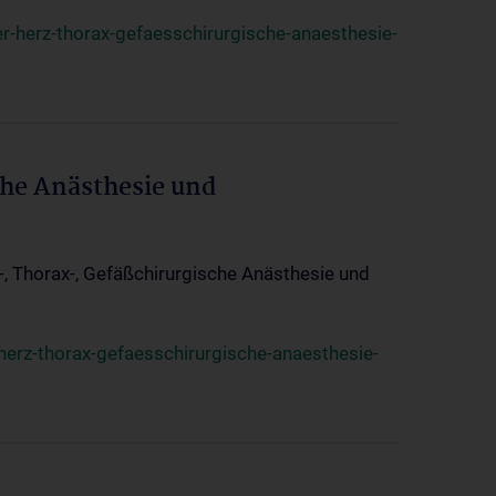
r-herz-thorax-gefaesschirurgische-anaesthesie-
che Anästhesie und
z-, Thorax-, Gefäßchirurgische Anästhesie und
herz-thorax-gefaesschirurgische-anaesthesie-