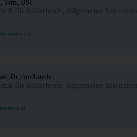
, Tim, BSc
linik für Anästhesie, Allgemeine Intensi
uniwien.ac.at
as, Dr.med.univ.
linik für Anästhesie, Allgemeine Intensi
wien.ac.at