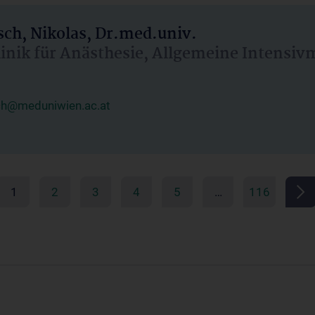
ch, Nikolas, Dr.med.univ.
linik für Anästhesie, Allgemeine Intensi
ch@meduniwien.ac.at
1
2
3
4
5
…
116