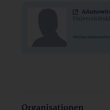
Adamowits
Universitätsk
nikolas.adamowits
Organisationen