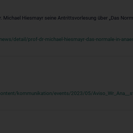
Dr. Michael Hiesmayr seine Antrittsvorlesung über „Das Norm
ews/detail/prof-dr-michael-hiesmayr-das-normale-in-anaes
/content/kommunikation/events/2023/05/Aviso_Wr_Ana__st