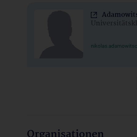
Adamowits
Universitätsk
nikolas.adamowits
Organisationen