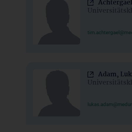
Achtergael
Universitätsk
tim.achtergael@med
Adam, Luk
Universitätsk
lukas.adam@meduni