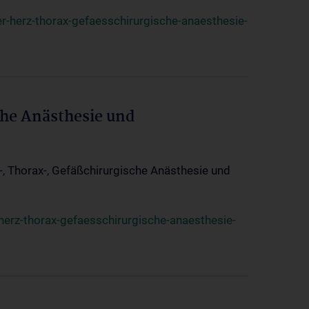
r-herz-thorax-gefaesschirurgische-anaesthesie-
che Anästhesie und
z-, Thorax-, Gefäßchirurgische Anästhesie und
herz-thorax-gefaesschirurgische-anaesthesie-