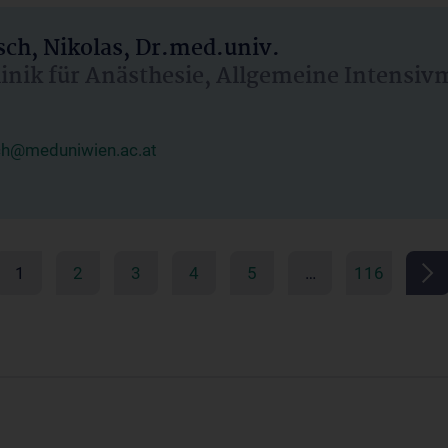
ch, Nikolas, Dr.med.univ.
linik für Anästhesie, Allgemeine Intensi
ch@meduniwien.ac.at
1
2
3
4
5
…
116