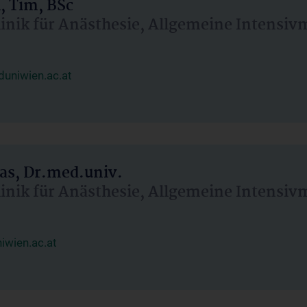
, Tim, BSc
linik für Anästhesie, Allgemeine Intensi
uniwien.ac.at
as, Dr.med.univ.
linik für Anästhesie, Allgemeine Intensi
wien.ac.at