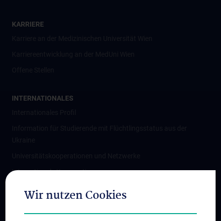
KARRIERE
Karriere an der Medizinischen Universität Wien
Karriereentwicklung an der MedUni Wien
Offene Stellen
INTERNATIONALES
Internationales Profil
Information für Studierende mit Flüchtlingsstatus aus der
Ukraine
Universitätskooperationen und Netzwerke
Internationale Kooperationen
Adjunct Professorships
Wir nutzen Cookies
Student & Staff Exchange
Das KPJ der MedUni Wien