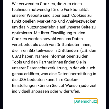
Wir verwenden Cookies, die zum einen
Graduiertentraining
technisch notwendig für die Funktionalität
Dual Career
unserer Website sind, aber auch Cookies zu
funktionellen, Marketing- und Analysezwecken
Trusted Reseach - Research Security - Foreign Interference
um das Nutzungserlebnis auf unserer Seite zu
UNESCO Lehrstuhl für Bioethik
optimieren. Mit Ihrer Einwilligung zu den
MUVI
Cookies werden sowohl von uns Daten
verarbeitet als auch von Drittanbieter:innen,
die ihren Sitz teilweise in Drittländern (z.B. den
USA) haben. Nähere Informationen zu den
Folgen Sie uns auf
Tools und den Partner:innen finden Sie in
unserer Datenschutzerklärung, in der wir auch
genau erklären, was eine Datenübermittlung in
die USA bedeuten kann. Ihre Cookie-
Einstellungen können Sie auf Wunsch jederzeit
individuell anpassen oder widerrufen.
PRESSE
JOBS
Datenschutz
MEDUNI SHOP