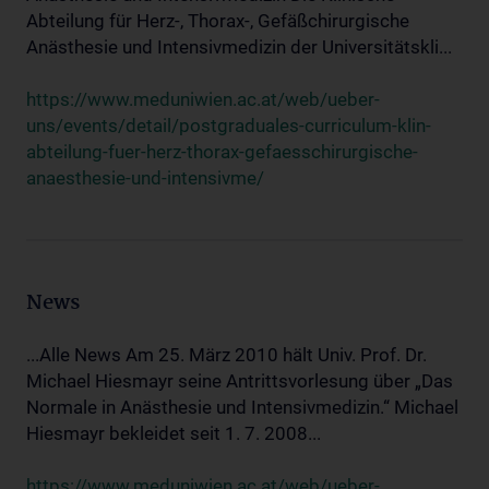
Abteilung für Herz-, Thorax-, Gefäßchirurgische
Anästhesie und Intensivmedizin der Universitätskli...
https://www.meduniwien.ac.at/web/ueber-
uns/events/detail/postgraduales-curriculum-klin-
abteilung-fuer-herz-thorax-gefaesschirurgische-
anaesthesie-und-intensivme/
News
...Alle News Am 25. März 2010 hält Univ. Prof. Dr.
Michael Hiesmayr seine Antrittsvorlesung über „Das
Normale in Anästhesie und Intensivmedizin.“ Michael
Hiesmayr bekleidet seit 1. 7. 2008...
https://www.meduniwien.ac.at/web/ueber-