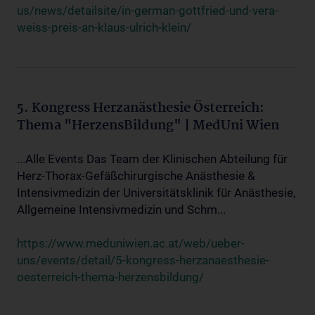
us/news/detailsite/in-german-gottfried-und-vera-
weiss-preis-an-klaus-ulrich-klein/
5. Kongress Herzanästhesie Österreich:
Thema "HerzensBildung" | MedUni Wien
...Alle Events Das Team der Klinischen Abteilung für
Herz-Thorax-Gefäßchirurgische Anästhesie &
Intensivmedizin der Universitätsklinik für Anästhesie,
Allgemeine Intensivmedizin und Schm...
https://www.meduniwien.ac.at/web/ueber-
uns/events/detail/5-kongress-herzanaesthesie-
oesterreich-thema-herzensbildung/