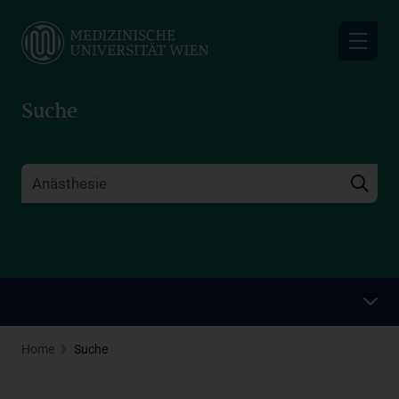
Skip
to
main
content
Suche
Home
Suche