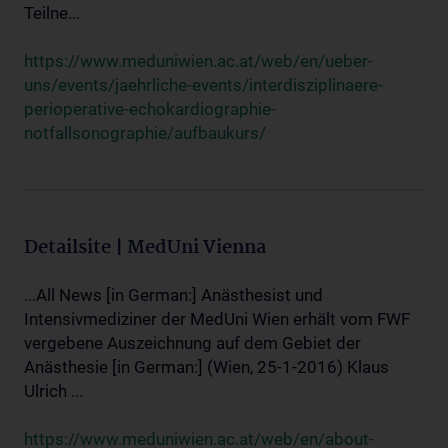
Teilne...
https://www.meduniwien.ac.at/web/en/ueber-
uns/events/jaehrliche-events/interdisziplinaere-
perioperative-echokardiographie-
notfallsonographie/aufbaukurs/
Detailsite | MedUni Vienna
...All News [in German:] Anästhesist und
Intensivmediziner der MedUni Wien erhält vom FWF
vergebene Auszeichnung auf dem Gebiet der
Anästhesie [in German:] (Wien, 25-1-2016) Klaus
Ulrich ...
https://www.meduniwien.ac.at/web/en/about-