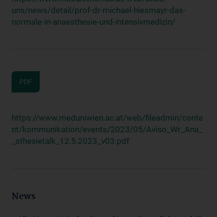
uns/news/detail/prof-dr-michael-hiesmayr-das-
normale-in-anaesthesie-und-intensivmedizin/
PDF
https://www.meduniwien.ac.at/web/fileadmin/conte
nt/kommunikation/events/2023/05/Aviso_Wr_Ana_
_sthesietalk_12.5.2023_v03.pdf
News