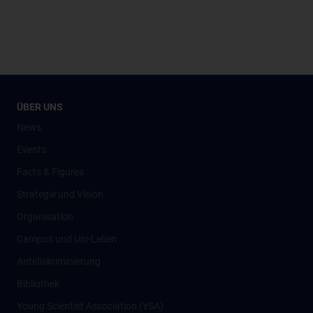
ÜBER UNS
News
Events
Facts & Figures
Strategie und Vision
Organisation
Campus und Uni-Leben
Antidiskriminierung
Bibliothek
Young Scientist Association (YSA)