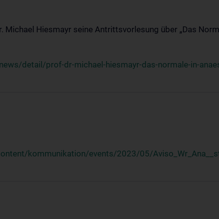
Dr. Michael Hiesmayr seine Antrittsvorlesung über „Das Norm
ews/detail/prof-dr-michael-hiesmayr-das-normale-in-anaes
/content/kommunikation/events/2023/05/Aviso_Wr_Ana__st