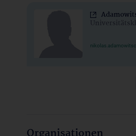
Adamowits
Universitätsk
nikolas.adamowits
Organisationen