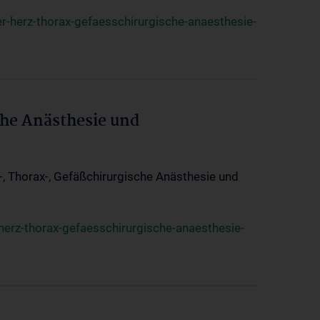
r-herz-thorax-gefaesschirurgische-anaesthesie-
che Anästhesie und
z-, Thorax-, Gefäßchirurgische Anästhesie und
herz-thorax-gefaesschirurgische-anaesthesie-