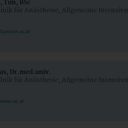
, Tim, BSc
linik für Anästhesie, Allgemeine Intensi
uniwien.ac.at
as, Dr.med.univ.
linik für Anästhesie, Allgemeine Intensi
wien.ac.at