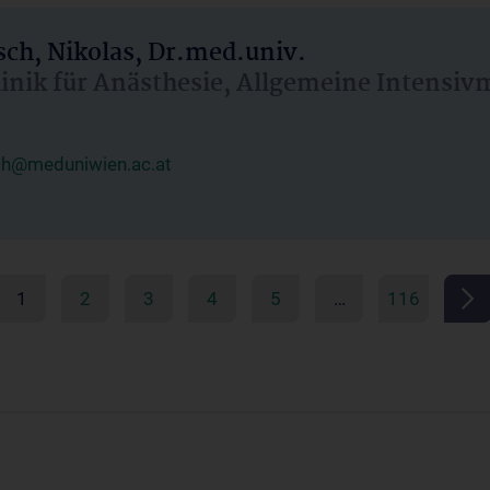
ch, Nikolas, Dr.med.univ.
linik für Anästhesie, Allgemeine Intensi
ch@meduniwien.ac.at
1
2
3
4
5
…
116