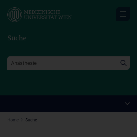
Skip
to
main
content
Suche
Home
Suche