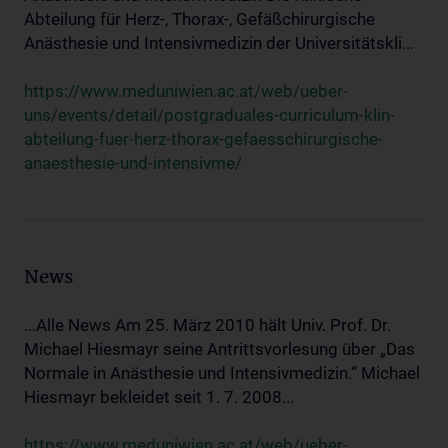
Abteilung für Herz-, Thorax-, Gefäßchirurgische
Anästhesie und Intensivmedizin der Universitätskli...
https://www.meduniwien.ac.at/web/ueber-
uns/events/detail/postgraduales-curriculum-klin-
abteilung-fuer-herz-thorax-gefaesschirurgische-
anaesthesie-und-intensivme/
News
...Alle News Am 25. März 2010 hält Univ. Prof. Dr.
Michael Hiesmayr seine Antrittsvorlesung über „Das
Normale in Anästhesie und Intensivmedizin.“ Michael
Hiesmayr bekleidet seit 1. 7. 2008...
https://www.meduniwien.ac.at/web/ueber-