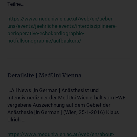
Teilne...
https://www.meduniwien.ac.at/web/en/ueber-
uns/events/jaehrliche-events/interdisziplinaere-
perioperative-echokardiographie-
notfallsonographie/aufbaukurs/
Detailsite | MedUni Vienna
...All News [in German:] Anästhesist und
Intensivmediziner der MedUni Wien erhält vom FWF
vergebene Auszeichnung auf dem Gebiet der
Anästhesie [in German:] (Wien, 25-1-2016) Klaus
Ulrich ...
https://www.meduniwien.ac.at/web/en/about-