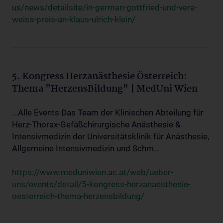
us/news/detailsite/in-german-gottfried-und-vera-
weiss-preis-an-klaus-ulrich-klein/
5. Kongress Herzanästhesie Österreich:
Thema "HerzensBildung" | MedUni Wien
...Alle Events Das Team der Klinischen Abteilung für
Herz-Thorax-Gefäßchirurgische Anästhesie &
Intensivmedizin der Universitätsklinik für Anästhesie,
Allgemeine Intensivmedizin und Schm...
https://www.meduniwien.ac.at/web/ueber-
uns/events/detail/5-kongress-herzanaesthesie-
oesterreich-thema-herzensbildung/