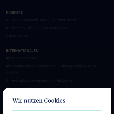
KARRIERE
Karriere an der Medizinischen Universität Wien
Karriereentwicklung an der MedUni Wien
Offene Stellen
INTERNATIONALES
Internationales Profil
Information für Studierende mit Flüchtlingsstatus aus der
Ukraine
Universitätskooperationen und Netzwerke
Internationale Kooperationen
Adjunct Professorships
Wir nutzen Cookies
Student & Staff Exchange
Das KPJ der MedUni Wien