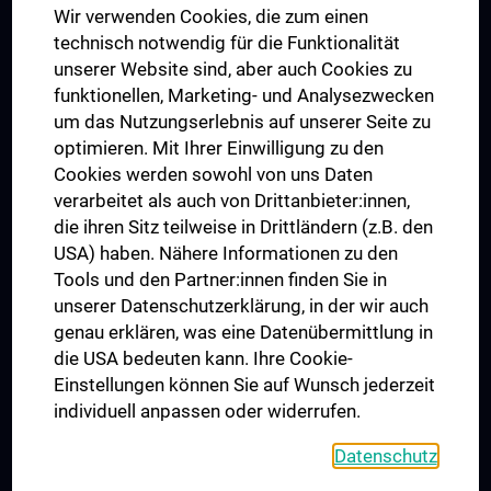
Wir verwenden Cookies, die zum einen
Graduiertentraining
technisch notwendig für die Funktionalität
Dual Career
unserer Website sind, aber auch Cookies zu
funktionellen, Marketing- und Analysezwecken
Trusted Reseach - Research Security - Foreign Interference
um das Nutzungserlebnis auf unserer Seite zu
UNESCO Lehrstuhl für Bioethik
optimieren. Mit Ihrer Einwilligung zu den
MUVI
Cookies werden sowohl von uns Daten
verarbeitet als auch von Drittanbieter:innen,
die ihren Sitz teilweise in Drittländern (z.B. den
USA) haben. Nähere Informationen zu den
Folgen Sie uns auf
Tools und den Partner:innen finden Sie in
unserer Datenschutzerklärung, in der wir auch
genau erklären, was eine Datenübermittlung in
die USA bedeuten kann. Ihre Cookie-
Einstellungen können Sie auf Wunsch jederzeit
individuell anpassen oder widerrufen.
PRESSE
JOBS
Datenschutz
MEDUNI SHOP