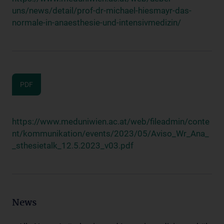
uns/news/detail/prof-dr-michael-hiesmayr-das-
normale-in-anaesthesie-und-intensivmedizin/
PDF
https://www.meduniwien.ac.at/web/fileadmin/conte
nt/kommunikation/events/2023/05/Aviso_Wr_Ana_
_sthesietalk_12.5.2023_v03.pdf
News