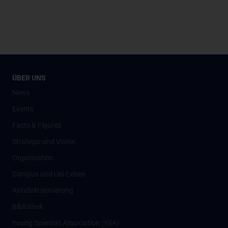
ÜBER UNS
News
Events
Facts & Figures
Strategie und Vision
Organisation
Campus und Uni-Leben
Antidiskriminierung
Bibliothek
Young Scientist Association (YSA)