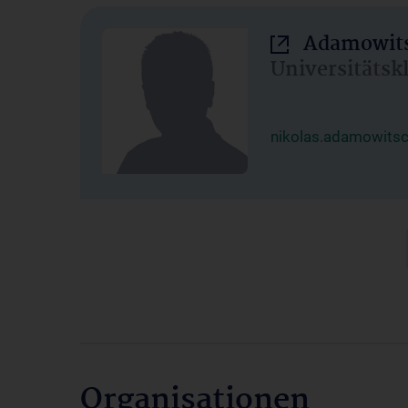
Adamowits
Universitätsk
nikolas.adamowits
Organisationen