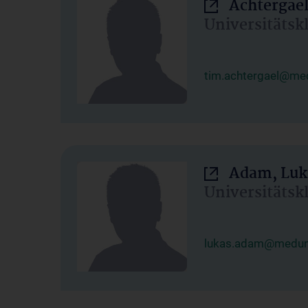
Achtergael
Universitätsk
tim.achtergael@med
Adam, Luk
Universitätsk
lukas.adam@meduni