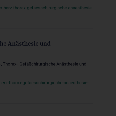
r-herz-thorax-gefaesschirurgische-anaesthesie-
che Anästhesie und
z-, Thorax-, Gefäßchirurgische Anästhesie und
herz-thorax-gefaesschirurgische-anaesthesie-