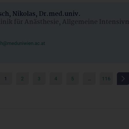
ch, Nikolas, Dr.med.univ.
linik für Anästhesie, Allgemeine Intensi
ch@meduniwien.ac.at
1
2
3
4
5
…
116