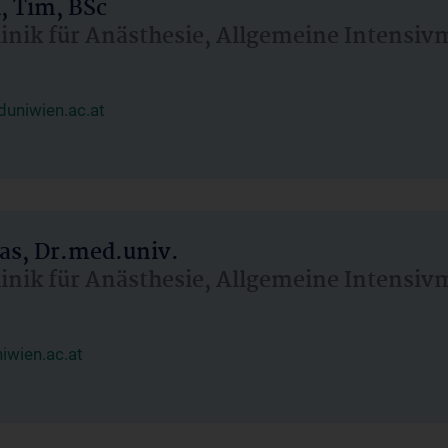
, Tim, BSc
linik für Anästhesie, Allgemeine Intensi
uniwien.ac.at
as, Dr.med.univ.
linik für Anästhesie, Allgemeine Intensi
wien.ac.at