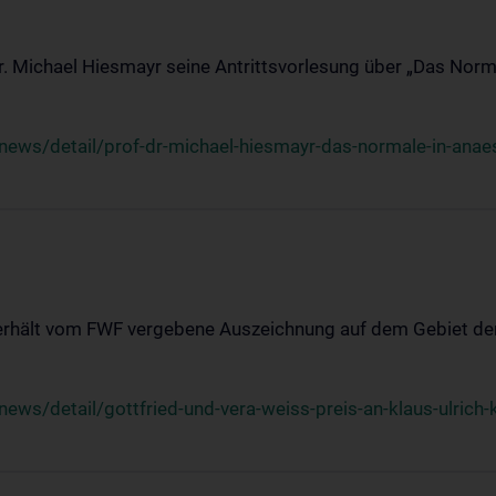
Dr. Michael Hiesmayr seine Antrittsvorlesung über „Das Norm
ews/detail/prof-dr-michael-hiesmayr-das-normale-in-anaes
 erhält vom FWF vergebene Auszeichnung auf dem Gebiet der
s/detail/gottfried-und-vera-weiss-preis-an-klaus-ulrich-k