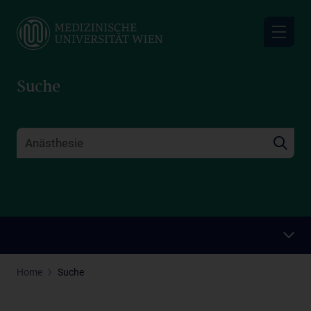
Skip
to
main
content
Suche
Home
Suche