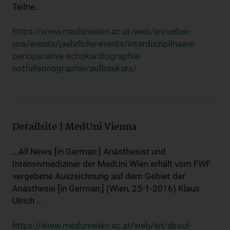
Teilne...
https://www.meduniwien.ac.at/web/en/ueber-
uns/events/jaehrliche-events/interdisziplinaere-
perioperative-echokardiographie-
notfallsonographie/aufbaukurs/
Detailsite | MedUni Vienna
...All News [in German:] Anästhesist und
Intensivmediziner der MedUni Wien erhält vom FWF
vergebene Auszeichnung auf dem Gebiet der
Anästhesie [in German:] (Wien, 25-1-2016) Klaus
Ulrich ...
https://www.meduniwien.ac.at/web/en/about-