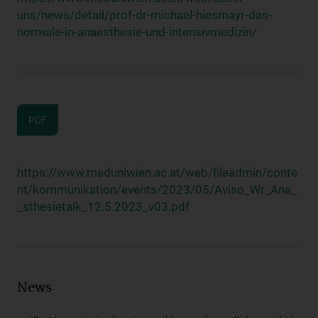
uns/news/detail/prof-dr-michael-hiesmayr-das-
normale-in-anaesthesie-und-intensivmedizin/
PDF
https://www.meduniwien.ac.at/web/fileadmin/conte
nt/kommunikation/events/2023/05/Aviso_Wr_Ana_
_sthesietalk_12.5.2023_v03.pdf
News