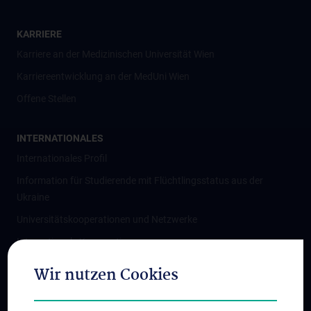
KARRIERE
Karriere an der Medizinischen Universität Wien
Karriereentwicklung an der MedUni Wien
Offene Stellen
INTERNATIONALES
Internationales Profil
Information für Studierende mit Flüchtlingsstatus aus der
Ukraine
Universitätskooperationen und Netzwerke
Internationale Kooperationen
Adjunct Professorships
Wir nutzen Cookies
Student & Staff Exchange
Das KPJ der MedUni Wien