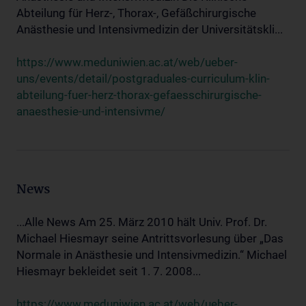
Abteilung für Herz-, Thorax-, Gefäßchirurgische
Anästhesie und Intensivmedizin der Universitätskli...
https://www.meduniwien.ac.at/web/ueber-
uns/events/detail/postgraduales-curriculum-klin-
abteilung-fuer-herz-thorax-gefaesschirurgische-
anaesthesie-und-intensivme/
News
...Alle News Am 25. März 2010 hält Univ. Prof. Dr.
Michael Hiesmayr seine Antrittsvorlesung über „Das
Normale in Anästhesie und Intensivmedizin.“ Michael
Hiesmayr bekleidet seit 1. 7. 2008...
https://www.meduniwien.ac.at/web/ueber-