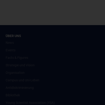
ÜBER UNS
News
Events
Facts & Figures
Strategie und Vision
Organisation
Campus und Uni-Leben
Antidiskriminierung
Bibliothek
Young Scientist Association (YSA)