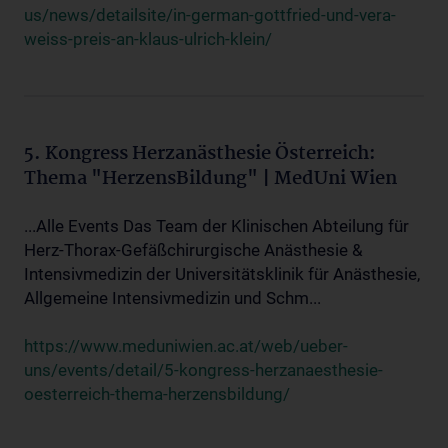
us/news/detailsite/in-german-gottfried-und-vera-
weiss-preis-an-klaus-ulrich-klein/
5. Kongress Herzanästhesie Österreich:
Thema "HerzensBildung" | MedUni Wien
...Alle Events Das Team der Klinischen Abteilung für
Herz-Thorax-Gefäßchirurgische Anästhesie &
Intensivmedizin der Universitätsklinik für Anästhesie,
Allgemeine Intensivmedizin und Schm...
https://www.meduniwien.ac.at/web/ueber-
uns/events/detail/5-kongress-herzanaesthesie-
oesterreich-thema-herzensbildung/