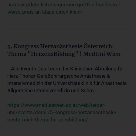
us/news/detailsite/in-german-gottfried-und-vera-
weiss-preis-an-klaus-ulrich-klein/
5. Kongress Herzanästhesie Österreich:
Thema "HerzensBildung" | MedUni Wien
...Alle Events Das Team der Klinischen Abteilung für
Herz-Thorax-Gefäßchirurgische Anästhesie &
Intensivmedizin der Universitätsklinik für Anästhesie,
Allgemeine Intensivmedizin und Schm...
https://www.meduniwien.ac.at/web/ueber-
uns/events/detail/5-kongress-herzanaesthesie-
oesterreich-thema-herzensbildung/