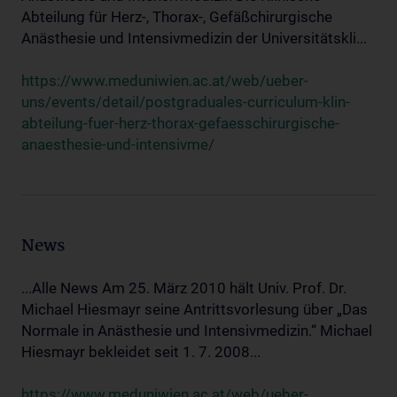
Abteilung für Herz-, Thorax-, Gefäßchirurgische
Anästhesie und Intensivmedizin der Universitätskli...
https://www.meduniwien.ac.at/web/ueber-
uns/events/detail/postgraduales-curriculum-klin-
abteilung-fuer-herz-thorax-gefaesschirurgische-
anaesthesie-und-intensivme/
News
...Alle News Am 25. März 2010 hält Univ. Prof. Dr.
Michael Hiesmayr seine Antrittsvorlesung über „Das
Normale in Anästhesie und Intensivmedizin.“ Michael
Hiesmayr bekleidet seit 1. 7. 2008...
https://www.meduniwien.ac.at/web/ueber-