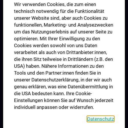
Wir verwenden Cookies, die zum einen
Graduiertentraining
technisch notwendig für die Funktionalität
Dual Career
unserer Website sind, aber auch Cookies zu
funktionellen, Marketing- und Analysezwecken
Trusted Reseach - Research Security - Foreign Interference
um das Nutzungserlebnis auf unserer Seite zu
UNESCO Lehrstuhl für Bioethik
optimieren. Mit Ihrer Einwilligung zu den
MUVI
Cookies werden sowohl von uns Daten
verarbeitet als auch von Drittanbieter:innen,
die ihren Sitz teilweise in Drittländern (z.B. den
USA) haben. Nähere Informationen zu den
Folgen Sie uns auf
Tools und den Partner:innen finden Sie in
unserer Datenschutzerklärung, in der wir auch
genau erklären, was eine Datenübermittlung in
die USA bedeuten kann. Ihre Cookie-
Einstellungen können Sie auf Wunsch jederzeit
individuell anpassen oder widerrufen.
PRESSE
JOBS
Datenschutz
MEDUNI SHOP