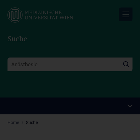
Skip
to
main
content
Suche
Home
Suche