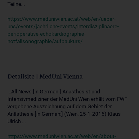
Teilne...
https://www.meduniwien.ac.at/web/en/ueber-
uns/events/jaehrliche-events/interdisziplinaere-
perioperative-echokardiographie-
notfallsonographie/aufbaukurs/
Detailsite | MedUni Vienna
...All News [in German:] Anästhesist und
Intensivmediziner der MedUni Wien erhält vom FWF
vergebene Auszeichnung auf dem Gebiet der
Anästhesie [in German:] (Wien, 25-1-2016) Klaus
Ulrich ...
https://www.meduniwien.ac.at/web/en/about-