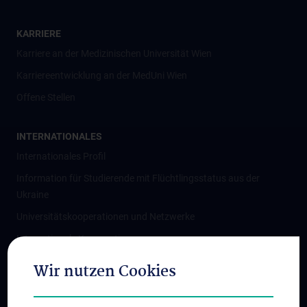
KARRIERE
Karriere an der Medizinischen Universität Wien
Karriereentwicklung an der MedUni Wien
Offene Stellen
INTERNATIONALES
Internationales Profil
Information für Studierende mit Flüchtlingsstatus aus der
Ukraine
Universitätskooperationen und Netzwerke
Internationale Kooperationen
Adjunct Professorships
Wir nutzen Cookies
Student & Staff Exchange
Das KPJ der MedUni Wien