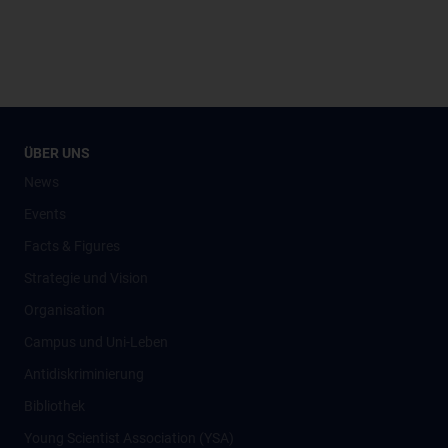
ÜBER UNS
News
Events
Facts & Figures
Strategie und Vision
Organisation
Campus und Uni-Leben
Antidiskriminierung
Bibliothek
Young Scientist Association (YSA)