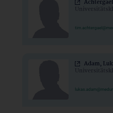
Achtergael
Universitätsk
tim.achtergael@med
Adam, Luk
Universitätsk
lukas.adam@meduni