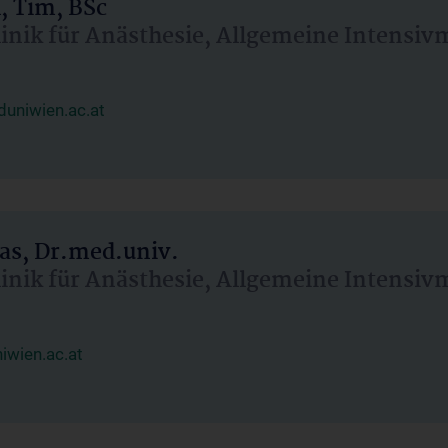
, Tim, BSc
linik für Anästhesie, Allgemeine Intensi
uniwien.ac.at
as, Dr.med.univ.
linik für Anästhesie, Allgemeine Intensi
wien.ac.at