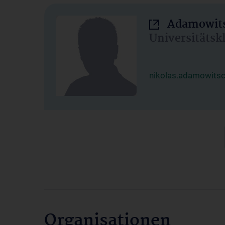
Adamowits
Universitätsk
nikolas.adamowits
Organisationen