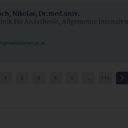
ch, Nikolas, Dr.med.univ.
linik für Anästhesie, Allgemeine Intensi
ch@meduniwien.ac.at
1
2
3
4
5
…
116