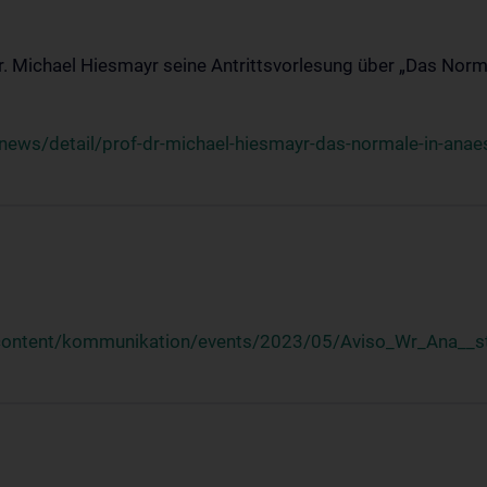
Dr. Michael Hiesmayr seine Antrittsvorlesung über „Das Norm
ews/detail/prof-dr-michael-hiesmayr-das-normale-in-anaes
/content/kommunikation/events/2023/05/Aviso_Wr_Ana__st