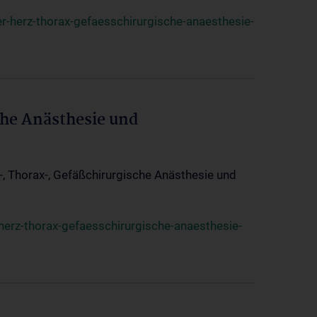
r-herz-thorax-gefaesschirurgische-anaesthesie-
che Anästhesie und
z-, Thorax-, Gefäßchirurgische Anästhesie und
herz-thorax-gefaesschirurgische-anaesthesie-