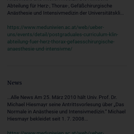
Abteilung für Herz-, Thorax-, Gefäßchirurgische
Anästhesie und Intensivmedizin der Universitätskli...
https://www.meduniwien.ac.at/web/ueber-
uns/events/detail/postgraduales-curriculum-klin-
abteilung-fuer-herz-thorax-gefaesschirurgische-
anaesthesie-und-intensivme/
News
...Alle News Am 25. März 2010 hält Univ. Prof. Dr.
Michael Hiesmayr seine Antrittsvorlesung über „Das
Normale in Anästhesie und Intensivmedizin.“ Michael
Hiesmayr bekleidet seit 1. 7. 2008...
https://www.meduniwien.ac.at/web/ueber-