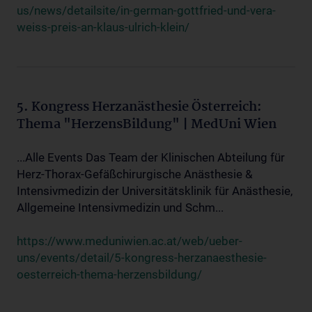
us/news/detailsite/in-german-gottfried-und-vera-
weiss-preis-an-klaus-ulrich-klein/
5. Kongress Herzanästhesie Österreich:
Thema "HerzensBildung" | MedUni Wien
...Alle Events Das Team der Klinischen Abteilung für
Herz-Thorax-Gefäßchirurgische Anästhesie &
Intensivmedizin der Universitätsklinik für Anästhesie,
Allgemeine Intensivmedizin und Schm...
https://www.meduniwien.ac.at/web/ueber-
uns/events/detail/5-kongress-herzanaesthesie-
oesterreich-thema-herzensbildung/