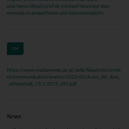
uns/news/detail/prof-dr-michael-hiesmayr-das-
normale-in-anaesthesie-und-intensivmedizin/
PDF
https://www.meduniwien.ac.at/web/fileadmin/conte
nt/kommunikation/events/2023/05/Aviso_Wr_Ana_
_sthesietalk_12.5.2023_v03.pdf
News