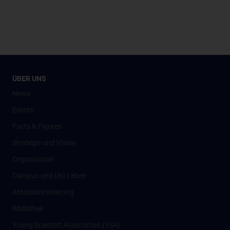
ÜBER UNS
News
Events
Facts & Figures
Strategie und Vision
Organisation
Campus und Uni-Leben
Antidiskriminierung
Bibliothek
Young Scientist Association (YSA)