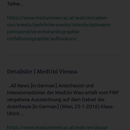
Teilne...
https://www.meduniwien.ac.at/web/en/ueber-
uns/events/jaehrliche-events/interdisziplinaere-
perioperative-echokardiographie-
notfallsonographie/aufbaukurs/
Detailsite | MedUni Vienna
...All News [in German:] Anästhesist und
Intensivmediziner der MedUni Wien erhält vom FWF
vergebene Auszeichnung auf dem Gebiet der
Anästhesie [in German:] (Wien, 25-1-2016) Klaus
Ulrich ...
https://www.meduniwien.ac.at/web/en/about-