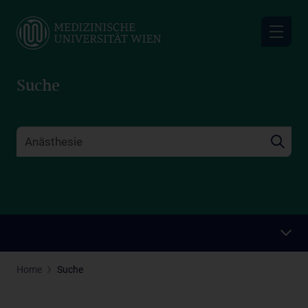
Skip
to
main
content
Suche
Home
Suche