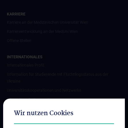
KARRIERE
Karriere an der Medizinischen Universität Wien
Karriereentwicklung an der MedUni Wien
Offene Stellen
INTERNATIONALES
Internationales Profil
Information für Studierende mit Flüchtlingsstatus aus der
Ukraine
Universitätskooperationen und Netzwerke
Internationale Kooperationen
Adjunct Professorships
Wir nutzen Cookies
Student & Staff Exchange
Das KPJ der MedUni Wien