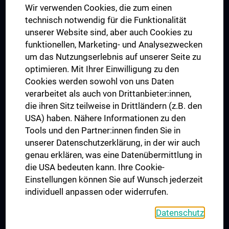
Wir verwenden Cookies, die zum einen
Graduiertentraining
technisch notwendig für die Funktionalität
Dual Career
unserer Website sind, aber auch Cookies zu
funktionellen, Marketing- und Analysezwecken
Trusted Reseach - Research Security - Foreign Interference
um das Nutzungserlebnis auf unserer Seite zu
UNESCO Lehrstuhl für Bioethik
optimieren. Mit Ihrer Einwilligung zu den
MUVI
Cookies werden sowohl von uns Daten
verarbeitet als auch von Drittanbieter:innen,
die ihren Sitz teilweise in Drittländern (z.B. den
USA) haben. Nähere Informationen zu den
Folgen Sie uns auf
Tools und den Partner:innen finden Sie in
unserer Datenschutzerklärung, in der wir auch
genau erklären, was eine Datenübermittlung in
die USA bedeuten kann. Ihre Cookie-
Einstellungen können Sie auf Wunsch jederzeit
individuell anpassen oder widerrufen.
PRESSE
JOBS
Datenschutz
MEDUNI SHOP