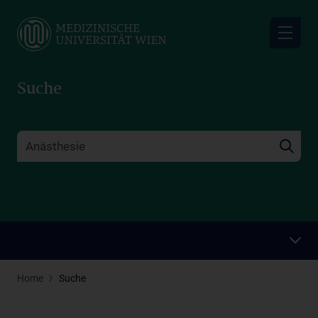
Skip
to
main
content
Suche
Home
Suche