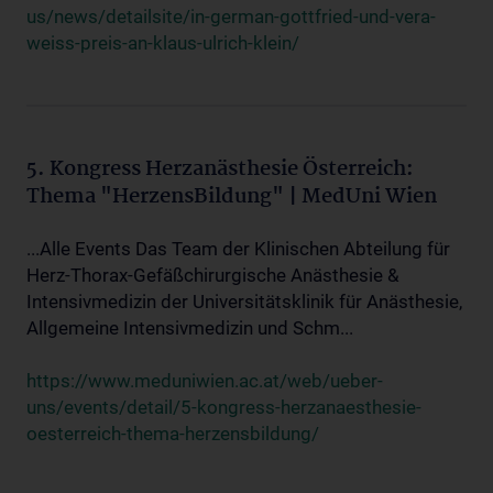
us/news/detailsite/in-german-gottfried-und-vera-
weiss-preis-an-klaus-ulrich-klein/
5. Kongress Herzanästhesie Österreich:
Thema "HerzensBildung" | MedUni Wien
...Alle Events Das Team der Klinischen Abteilung für
Herz-Thorax-Gefäßchirurgische Anästhesie &
Intensivmedizin der Universitätsklinik für Anästhesie,
Allgemeine Intensivmedizin und Schm...
https://www.meduniwien.ac.at/web/ueber-
uns/events/detail/5-kongress-herzanaesthesie-
oesterreich-thema-herzensbildung/