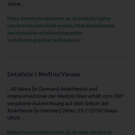
Teilne...
https://www.meduniwien.ac.at/web/en/ueber-
uns/events/jaehrliche-events/interdisziplinaere-
perioperative-echokardiographie-
notfallsonographie/aufbaukurs/
Detailsite | MedUni Vienna
...All News [in German:] Anästhesist und
Intensivmediziner der MedUni Wien erhält vom FWF
vergebene Auszeichnung auf dem Gebiet der
Anästhesie [in German:] (Wien, 25-1-2016) Klaus
Ulrich ...
https://www.meduniwien.ac.at/web/en/about-