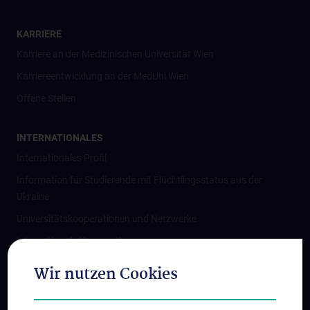
KARRIERE
Karriere an der Medizinischen Universität Wien
Karriereentwicklung an der MedUni Wien
Offene Stellen
INTERNATIONALES
Internationales Profil
Information für Studierende mit Flüchtlingsstatus aus der
Ukraine
Universitätskooperationen und Netzwerke
Internationale Kooperationen
Adjunct Professorships
Wir nutzen Cookies
Student & Staff Exchange
Das KPJ der MedUni Wien