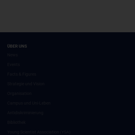
ÜBER UNS
News
Events
Facts & Figures
Strategie und Vision
Organisation
Campus und Uni-Leben
Antidiskriminierung
Bibliothek
Young Scientist Association (YSA)