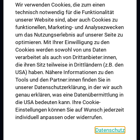
Wir verwenden Cookies, die zum einen
Graduiertentraining
technisch notwendig für die Funktionalität
Dual Career
unserer Website sind, aber auch Cookies zu
funktionellen, Marketing- und Analysezwecken
Trusted Reseach - Research Security - Foreign Interference
um das Nutzungserlebnis auf unserer Seite zu
UNESCO Lehrstuhl für Bioethik
optimieren. Mit Ihrer Einwilligung zu den
MUVI
Cookies werden sowohl von uns Daten
verarbeitet als auch von Drittanbieter:innen,
die ihren Sitz teilweise in Drittländern (z.B. den
USA) haben. Nähere Informationen zu den
Folgen Sie uns auf
Tools und den Partner:innen finden Sie in
unserer Datenschutzerklärung, in der wir auch
genau erklären, was eine Datenübermittlung in
die USA bedeuten kann. Ihre Cookie-
Einstellungen können Sie auf Wunsch jederzeit
individuell anpassen oder widerrufen.
PRESSE
JOBS
Datenschutz
MEDUNI SHOP