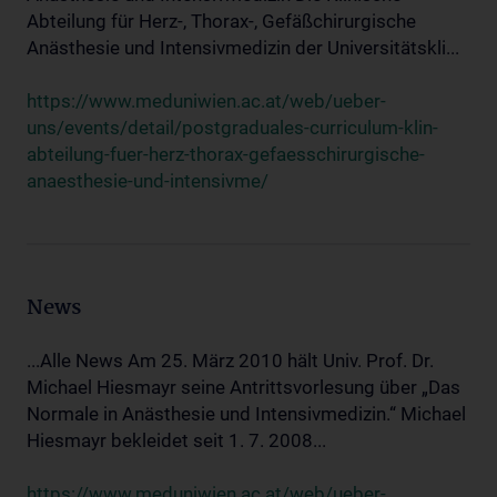
Abteilung für Herz-, Thorax-, Gefäßchirurgische
Anästhesie und Intensivmedizin der Universitätskli...
https://www.meduniwien.ac.at/web/ueber-
uns/events/detail/postgraduales-curriculum-klin-
abteilung-fuer-herz-thorax-gefaesschirurgische-
anaesthesie-und-intensivme/
News
...Alle News Am 25. März 2010 hält Univ. Prof. Dr.
Michael Hiesmayr seine Antrittsvorlesung über „Das
Normale in Anästhesie und Intensivmedizin.“ Michael
Hiesmayr bekleidet seit 1. 7. 2008...
https://www.meduniwien.ac.at/web/ueber-