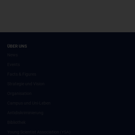
ÜBER UNS
News
Events
Facts & Figures
Strategie und Vision
Organisation
Campus und Uni-Leben
Antidiskriminierung
Bibliothek
Young Scientist Association (YSA)