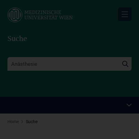
Skip
to
main
content
Suche
Home
Suche