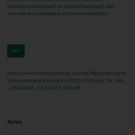
uns/news/detail/prof-dr-michael-hiesmayr-das-
normale-in-anaesthesie-und-intensivmedizin/
PDF
https://www.meduniwien.ac.at/web/fileadmin/conte
nt/kommunikation/events/2023/05/Aviso_Wr_Ana_
_sthesietalk_12.5.2023_v03.pdf
News