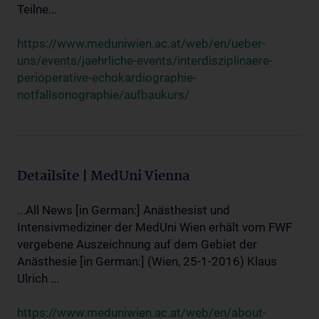
Teilne...
https://www.meduniwien.ac.at/web/en/ueber-
uns/events/jaehrliche-events/interdisziplinaere-
perioperative-echokardiographie-
notfallsonographie/aufbaukurs/
Detailsite | MedUni Vienna
...All News [in German:] Anästhesist und
Intensivmediziner der MedUni Wien erhält vom FWF
vergebene Auszeichnung auf dem Gebiet der
Anästhesie [in German:] (Wien, 25-1-2016) Klaus
Ulrich ...
https://www.meduniwien.ac.at/web/en/about-