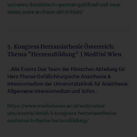
us/news/detailsite/in-german-gottfried-und-vera-
weiss-preis-an-klaus-ulrich-klein/
5. Kongress Herzanästhesie Österreich:
Thema "HerzensBildung" | MedUni Wien
...Alle Events Das Team der Klinischen Abteilung für
Herz-Thorax-Gefäßchirurgische Anästhesie &
Intensivmedizin der Universitätsklinik für Anästhesie,
Allgemeine Intensivmedizin und Schm...
https://www.meduniwien.ac.at/web/ueber-
uns/events/detail/5-kongress-herzanaesthesie-
oesterreich-thema-herzensbildung/