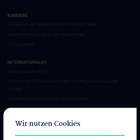
KARRIERE
Karriere an der Medizinischen Universität Wien
Karriereentwicklung an der MedUni Wien
Offene Stellen
INTERNATIONALES
Internationales Profil
Information für Studierende mit Flüchtlingsstatus aus der
Ukraine
Universitätskooperationen und Netzwerke
Internationale Kooperationen
Adjunct Professorships
Wir nutzen Cookies
Student & Staff Exchange
Das KPJ der MedUni Wien