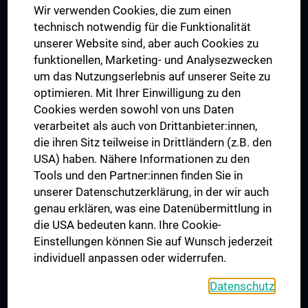
Wir verwenden Cookies, die zum einen
Graduiertentraining
technisch notwendig für die Funktionalität
Dual Career
unserer Website sind, aber auch Cookies zu
funktionellen, Marketing- und Analysezwecken
Trusted Reseach - Research Security - Foreign Interference
um das Nutzungserlebnis auf unserer Seite zu
UNESCO Lehrstuhl für Bioethik
optimieren. Mit Ihrer Einwilligung zu den
MUVI
Cookies werden sowohl von uns Daten
verarbeitet als auch von Drittanbieter:innen,
die ihren Sitz teilweise in Drittländern (z.B. den
USA) haben. Nähere Informationen zu den
Folgen Sie uns auf
Tools und den Partner:innen finden Sie in
unserer Datenschutzerklärung, in der wir auch
genau erklären, was eine Datenübermittlung in
die USA bedeuten kann. Ihre Cookie-
Einstellungen können Sie auf Wunsch jederzeit
individuell anpassen oder widerrufen.
PRESSE
JOBS
Datenschutz
MEDUNI SHOP