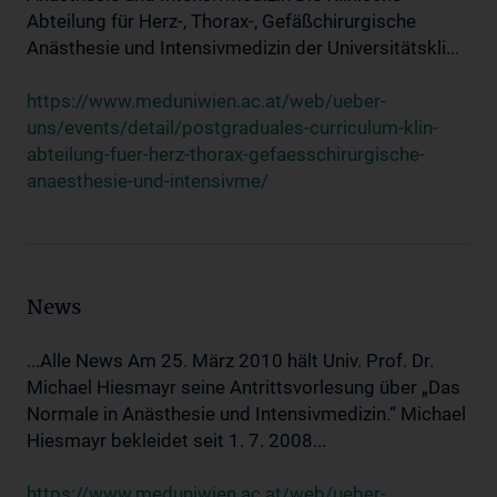
Abteilung für Herz-, Thorax-, Gefäßchirurgische
Anästhesie und Intensivmedizin der Universitätskli...
https://www.meduniwien.ac.at/web/ueber-
uns/events/detail/postgraduales-curriculum-klin-
abteilung-fuer-herz-thorax-gefaesschirurgische-
anaesthesie-und-intensivme/
News
...Alle News Am 25. März 2010 hält Univ. Prof. Dr.
Michael Hiesmayr seine Antrittsvorlesung über „Das
Normale in Anästhesie und Intensivmedizin.“ Michael
Hiesmayr bekleidet seit 1. 7. 2008...
https://www.meduniwien.ac.at/web/ueber-