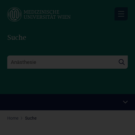
Skip
to
main
content
Suche
Home
Suche