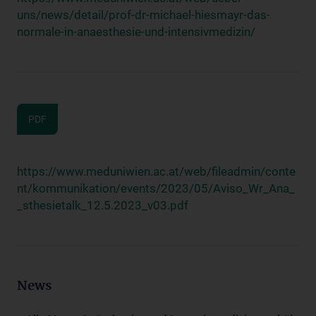
uns/news/detail/prof-dr-michael-hiesmayr-das-
normale-in-anaesthesie-und-intensivmedizin/
PDF
https://www.meduniwien.ac.at/web/fileadmin/conte
nt/kommunikation/events/2023/05/Aviso_Wr_Ana_
_sthesietalk_12.5.2023_v03.pdf
News