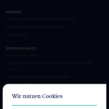
KARRIERE
Karriere an der Medizinischen Universität Wien
Karriereentwicklung an der MedUni Wien
Offene Stellen
INTERNATIONALES
Internationales Profil
Information für Studierende mit Flüchtlingsstatus aus der
Ukraine
Universitätskooperationen und Netzwerke
Internationale Kooperationen
Adjunct Professorships
Wir nutzen Cookies
Student & Staff Exchange
Das KPJ der MedUni Wien