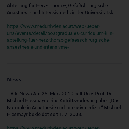
Abteilung für Herz-, Thorax-, Gefäßchirurgische
Anästhesie und Intensivmedizin der Universitätskli...
https://www.meduniwien.ac.at/web/ueber-
uns/events/detail/postgraduales-curriculum-klin-
abteilung-fuer-herz-thorax-gefaesschirurgische-
anaesthesie-und-intensivme/
News
...Alle News Am 25. März 2010 hält Univ. Prof. Dr.
Michael Hiesmayr seine Antrittsvorlesung über „Das
Normale in Anästhesie und Intensivmedizin.“ Michael
Hiesmayr bekleidet seit 1. 7. 2008...
https://www.meduniwien.ac.at/web/ueber-