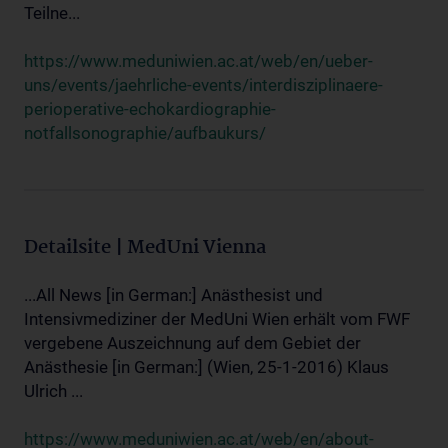
Teilne...
https://www.meduniwien.ac.at/web/en/ueber-
uns/events/jaehrliche-events/interdisziplinaere-
perioperative-echokardiographie-
notfallsonographie/aufbaukurs/
Detailsite | MedUni Vienna
...All News [in German:] Anästhesist und
Intensivmediziner der MedUni Wien erhält vom FWF
vergebene Auszeichnung auf dem Gebiet der
Anästhesie [in German:] (Wien, 25-1-2016) Klaus
Ulrich ...
https://www.meduniwien.ac.at/web/en/about-