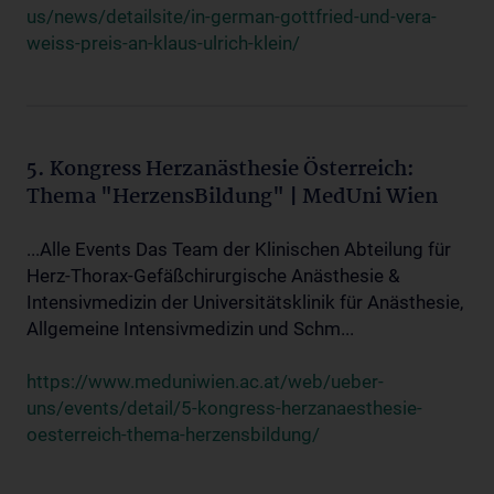
us/news/detailsite/in-german-gottfried-und-vera-
weiss-preis-an-klaus-ulrich-klein/
5. Kongress Herzanästhesie Österreich:
Thema "HerzensBildung" | MedUni Wien
...Alle Events Das Team der Klinischen Abteilung für
Herz-Thorax-Gefäßchirurgische Anästhesie &
Intensivmedizin der Universitätsklinik für Anästhesie,
Allgemeine Intensivmedizin und Schm...
https://www.meduniwien.ac.at/web/ueber-
uns/events/detail/5-kongress-herzanaesthesie-
oesterreich-thema-herzensbildung/