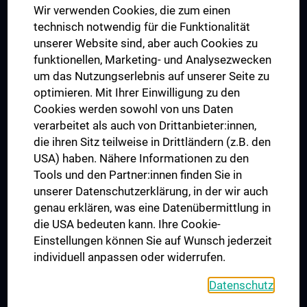
Wir verwenden Cookies, die zum einen
Graduiertentraining
technisch notwendig für die Funktionalität
Dual Career
unserer Website sind, aber auch Cookies zu
funktionellen, Marketing- und Analysezwecken
Trusted Reseach - Research Security - Foreign Interference
um das Nutzungserlebnis auf unserer Seite zu
UNESCO Lehrstuhl für Bioethik
optimieren. Mit Ihrer Einwilligung zu den
MUVI
Cookies werden sowohl von uns Daten
verarbeitet als auch von Drittanbieter:innen,
die ihren Sitz teilweise in Drittländern (z.B. den
USA) haben. Nähere Informationen zu den
Folgen Sie uns auf
Tools und den Partner:innen finden Sie in
unserer Datenschutzerklärung, in der wir auch
genau erklären, was eine Datenübermittlung in
die USA bedeuten kann. Ihre Cookie-
Einstellungen können Sie auf Wunsch jederzeit
individuell anpassen oder widerrufen.
PRESSE
JOBS
Datenschutz
MEDUNI SHOP