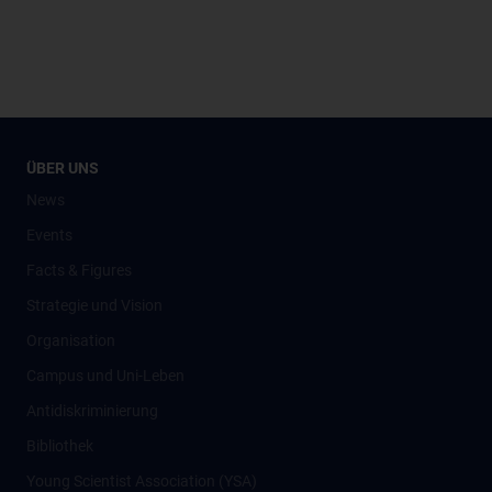
ÜBER UNS
News
Events
Facts & Figures
Strategie und Vision
Organisation
Campus und Uni-Leben
Antidiskriminierung
Bibliothek
Young Scientist Association (YSA)