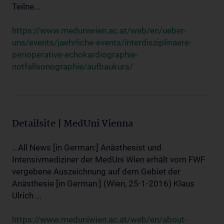
Teilne...
https://www.meduniwien.ac.at/web/en/ueber-
uns/events/jaehrliche-events/interdisziplinaere-
perioperative-echokardiographie-
notfallsonographie/aufbaukurs/
Detailsite | MedUni Vienna
...All News [in German:] Anästhesist und
Intensivmediziner der MedUni Wien erhält vom FWF
vergebene Auszeichnung auf dem Gebiet der
Anästhesie [in German:] (Wien, 25-1-2016) Klaus
Ulrich ...
https://www.meduniwien.ac.at/web/en/about-