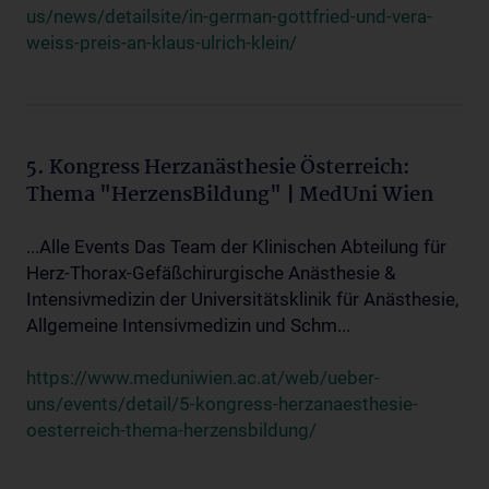
us/news/detailsite/in-german-gottfried-und-vera-
weiss-preis-an-klaus-ulrich-klein/
5. Kongress Herzanästhesie Österreich:
Thema "HerzensBildung" | MedUni Wien
...Alle Events Das Team der Klinischen Abteilung für
Herz-Thorax-Gefäßchirurgische Anästhesie &
Intensivmedizin der Universitätsklinik für Anästhesie,
Allgemeine Intensivmedizin und Schm...
https://www.meduniwien.ac.at/web/ueber-
uns/events/detail/5-kongress-herzanaesthesie-
oesterreich-thema-herzensbildung/