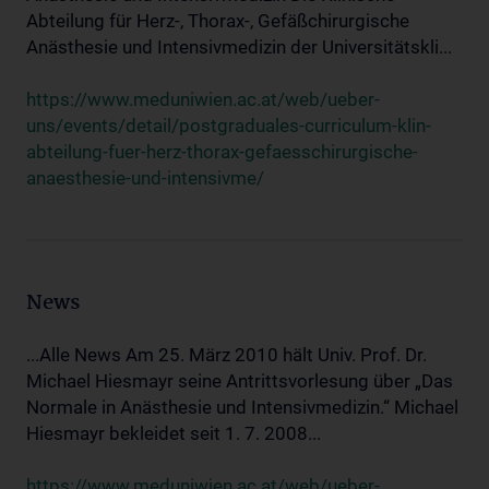
Abteilung für Herz-, Thorax-, Gefäßchirurgische
Anästhesie und Intensivmedizin der Universitätskli...
https://www.meduniwien.ac.at/web/ueber-
uns/events/detail/postgraduales-curriculum-klin-
abteilung-fuer-herz-thorax-gefaesschirurgische-
anaesthesie-und-intensivme/
News
...Alle News Am 25. März 2010 hält Univ. Prof. Dr.
Michael Hiesmayr seine Antrittsvorlesung über „Das
Normale in Anästhesie und Intensivmedizin.“ Michael
Hiesmayr bekleidet seit 1. 7. 2008...
https://www.meduniwien.ac.at/web/ueber-