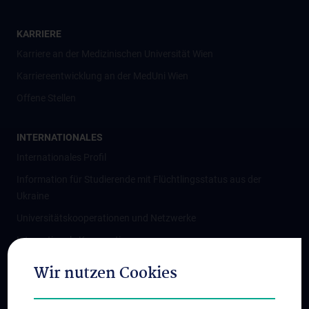
KARRIERE
Karriere an der Medizinischen Universität Wien
Karriereentwicklung an der MedUni Wien
Offene Stellen
INTERNATIONALES
Internationales Profil
Information für Studierende mit Flüchtlingsstatus aus der
Ukraine
Universitätskooperationen und Netzwerke
Internationale Kooperationen
Adjunct Professorships
Wir nutzen Cookies
Student & Staff Exchange
Das KPJ der MedUni Wien