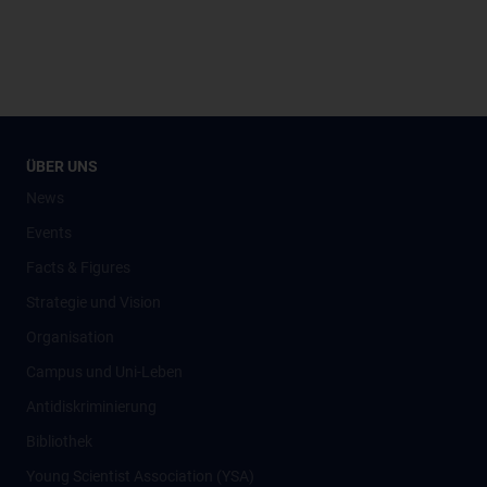
ÜBER UNS
News
Events
Facts & Figures
Strategie und Vision
Organisation
Campus und Uni-Leben
Antidiskriminierung
Bibliothek
Young Scientist Association (YSA)