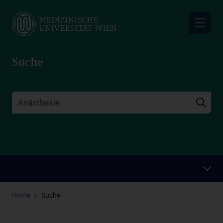
Skip
to
main
content
Suche
Home
Suche