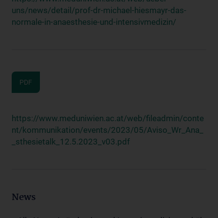
uns/news/detail/prof-dr-michael-hiesmayr-das-
normale-in-anaesthesie-und-intensivmedizin/
PDF
https://www.meduniwien.ac.at/web/fileadmin/conte
nt/kommunikation/events/2023/05/Aviso_Wr_Ana_
_sthesietalk_12.5.2023_v03.pdf
News