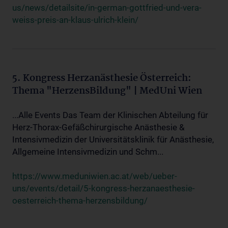
us/news/detailsite/in-german-gottfried-und-vera-
weiss-preis-an-klaus-ulrich-klein/
5. Kongress Herzanästhesie Österreich:
Thema "HerzensBildung" | MedUni Wien
...Alle Events Das Team der Klinischen Abteilung für
Herz-Thorax-Gefäßchirurgische Anästhesie &
Intensivmedizin der Universitätsklinik für Anästhesie,
Allgemeine Intensivmedizin und Schm...
https://www.meduniwien.ac.at/web/ueber-
uns/events/detail/5-kongress-herzanaesthesie-
oesterreich-thema-herzensbildung/