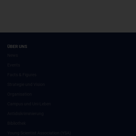
ÜBER UNS
News
Events
Facts & Figures
Strategie und Vision
Organisation
Campus und Uni-Leben
Antidiskriminierung
Bibliothek
Young Scientist Association (YSA)