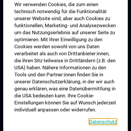
Wir verwenden Cookies, die zum einen
Graduiertentraining
technisch notwendig für die Funktionalität
Dual Career
unserer Website sind, aber auch Cookies zu
funktionellen, Marketing- und Analysezwecken
Trusted Reseach - Research Security - Foreign Interference
um das Nutzungserlebnis auf unserer Seite zu
UNESCO Lehrstuhl für Bioethik
optimieren. Mit Ihrer Einwilligung zu den
MUVI
Cookies werden sowohl von uns Daten
verarbeitet als auch von Drittanbieter:innen,
die ihren Sitz teilweise in Drittländern (z.B. den
USA) haben. Nähere Informationen zu den
Folgen Sie uns auf
Tools und den Partner:innen finden Sie in
unserer Datenschutzerklärung, in der wir auch
genau erklären, was eine Datenübermittlung in
die USA bedeuten kann. Ihre Cookie-
Einstellungen können Sie auf Wunsch jederzeit
individuell anpassen oder widerrufen.
PRESSE
JOBS
Datenschutz
MEDUNI SHOP