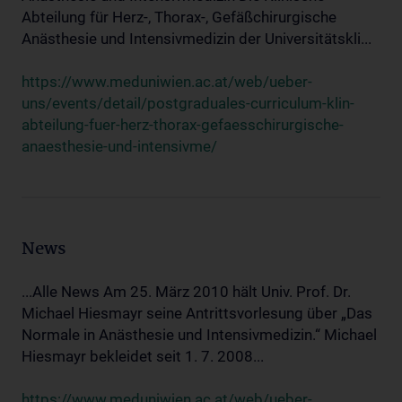
Abteilung für Herz-, Thorax-, Gefäßchirurgische
Anästhesie und Intensivmedizin der Universitätskli...
https://www.meduniwien.ac.at/web/ueber-
uns/events/detail/postgraduales-curriculum-klin-
abteilung-fuer-herz-thorax-gefaesschirurgische-
anaesthesie-und-intensivme/
News
...Alle News Am 25. März 2010 hält Univ. Prof. Dr.
Michael Hiesmayr seine Antrittsvorlesung über „Das
Normale in Anästhesie und Intensivmedizin.“ Michael
Hiesmayr bekleidet seit 1. 7. 2008...
https://www.meduniwien.ac.at/web/ueber-