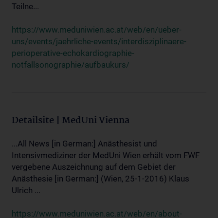
Teilne...
https://www.meduniwien.ac.at/web/en/ueber-
uns/events/jaehrliche-events/interdisziplinaere-
perioperative-echokardiographie-
notfallsonographie/aufbaukurs/
Detailsite | MedUni Vienna
...All News [in German:] Anästhesist und
Intensivmediziner der MedUni Wien erhält vom FWF
vergebene Auszeichnung auf dem Gebiet der
Anästhesie [in German:] (Wien, 25-1-2016) Klaus
Ulrich ...
https://www.meduniwien.ac.at/web/en/about-