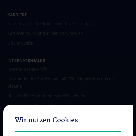
KARRIERE
Karriere an der Medizinischen Universität Wien
Karriereentwicklung an der MedUni Wien
Offene Stellen
INTERNATIONALES
Internationales Profil
Information für Studierende mit Flüchtlingsstatus aus der
Ukraine
Universitätskooperationen und Netzwerke
Internationale Kooperationen
Adjunct Professorships
Wir nutzen Cookies
Student & Staff Exchange
Das KPJ der MedUni Wien