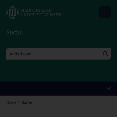
Skip
to
main
content
Suche
Home
Suche