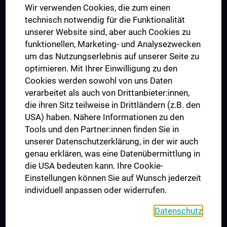
Wir verwenden Cookies, die zum einen
Graduiertentraining
technisch notwendig für die Funktionalität
Dual Career
unserer Website sind, aber auch Cookies zu
funktionellen, Marketing- und Analysezwecken
Trusted Reseach - Research Security - Foreign Interference
um das Nutzungserlebnis auf unserer Seite zu
UNESCO Lehrstuhl für Bioethik
optimieren. Mit Ihrer Einwilligung zu den
MUVI
Cookies werden sowohl von uns Daten
verarbeitet als auch von Drittanbieter:innen,
die ihren Sitz teilweise in Drittländern (z.B. den
USA) haben. Nähere Informationen zu den
Folgen Sie uns auf
Tools und den Partner:innen finden Sie in
unserer Datenschutzerklärung, in der wir auch
genau erklären, was eine Datenübermittlung in
die USA bedeuten kann. Ihre Cookie-
Einstellungen können Sie auf Wunsch jederzeit
individuell anpassen oder widerrufen.
PRESSE
JOBS
Datenschutz
MEDUNI SHOP