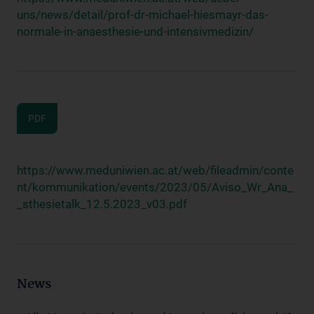
uns/news/detail/prof-dr-michael-hiesmayr-das-
normale-in-anaesthesie-und-intensivmedizin/
PDF
https://www.meduniwien.ac.at/web/fileadmin/conte
nt/kommunikation/events/2023/05/Aviso_Wr_Ana_
_sthesietalk_12.5.2023_v03.pdf
News