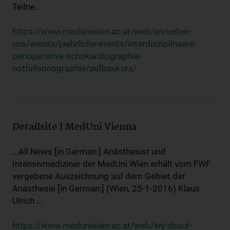
Teilne...
https://www.meduniwien.ac.at/web/en/ueber-
uns/events/jaehrliche-events/interdisziplinaere-
perioperative-echokardiographie-
notfallsonographie/aufbaukurs/
Detailsite | MedUni Vienna
...All News [in German:] Anästhesist und
Intensivmediziner der MedUni Wien erhält vom FWF
vergebene Auszeichnung auf dem Gebiet der
Anästhesie [in German:] (Wien, 25-1-2016) Klaus
Ulrich ...
https://www.meduniwien.ac.at/web/en/about-