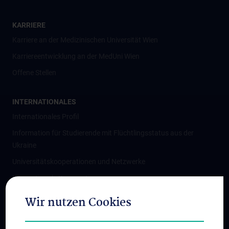
KARRIERE
Karriere an der Medizinischen Universität Wien
Karriereentwicklung an der MedUni Wien
Offene Stellen
INTERNATIONALES
Internationales Profil
Information für Studierende mit Flüchtlingsstatus aus der
Ukraine
Universitätskooperationen und Netzwerke
Internationale Kooperationen
Adjunct Professorships
Wir nutzen Cookies
Student & Staff Exchange
Das KPJ der MedUni Wien