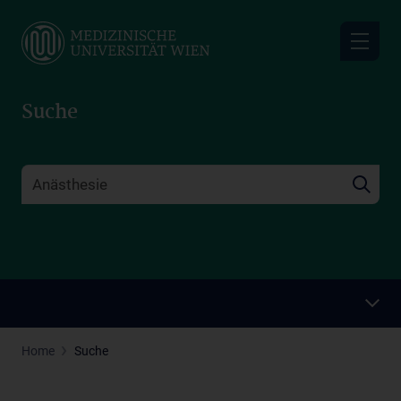
Skip
to
main
content
Suche
Home
Suche