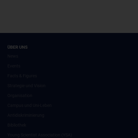
ÜBER UNS
News
Events
Facts & Figures
Strategie und Vision
Organisation
Campus und Uni-Leben
Antidiskriminierung
Bibliothek
Young Scientist Association (YSA)