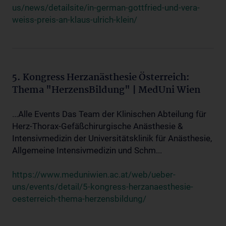
us/news/detailsite/in-german-gottfried-und-vera-
weiss-preis-an-klaus-ulrich-klein/
5. Kongress Herzanästhesie Österreich:
Thema "HerzensBildung" | MedUni Wien
...Alle Events Das Team der Klinischen Abteilung für
Herz-Thorax-Gefäßchirurgische Anästhesie &
Intensivmedizin der Universitätsklinik für Anästhesie,
Allgemeine Intensivmedizin und Schm...
https://www.meduniwien.ac.at/web/ueber-
uns/events/detail/5-kongress-herzanaesthesie-
oesterreich-thema-herzensbildung/