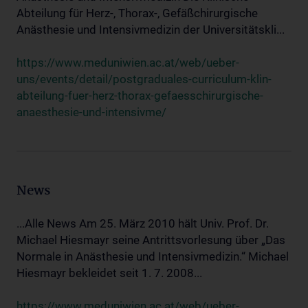
Abteilung für Herz-, Thorax-, Gefäßchirurgische
Anästhesie und Intensivmedizin der Universitätskli...
https://www.meduniwien.ac.at/web/ueber-
uns/events/detail/postgraduales-curriculum-klin-
abteilung-fuer-herz-thorax-gefaesschirurgische-
anaesthesie-und-intensivme/
News
...Alle News Am 25. März 2010 hält Univ. Prof. Dr.
Michael Hiesmayr seine Antrittsvorlesung über „Das
Normale in Anästhesie und Intensivmedizin.“ Michael
Hiesmayr bekleidet seit 1. 7. 2008...
https://www.meduniwien.ac.at/web/ueber-