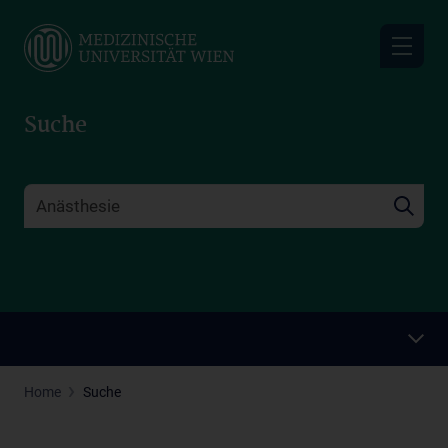
Skip
to
main
content
Suche
Home
Suche