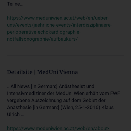
Teilne...
https://www.meduniwien.ac.at/web/en/ueber-
uns/events/jaehrliche-events/interdisziplinaere-
perioperative-echokardiographie-
notfallsonographie/aufbaukurs/
Detailsite | MedUni Vienna
...All News [in German:] Anästhesist und
Intensivmediziner der MedUni Wien erhält vom FWF
vergebene Auszeichnung auf dem Gebiet der
Anästhesie [in German:] (Wien, 25-1-2016) Klaus
Ulrich ...
https://www.meduniwien.ac.at/web/en/about-