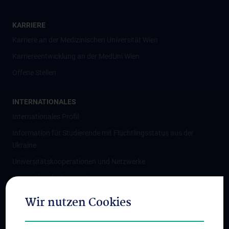
KARRIERE
Karriere an der Medizinischen Universität Wien
Karriereentwicklung an der MedUni Wien
Offene Stellen
INTERNATIONALES
Internationales Profil
Information für Studierende mit Flüchtlingsstatus aus der
Ukraine
Universitätskooperationen und Netzwerke
Internationale Kooperationen
Adjunct Professorships
Wir nutzen Cookies
Student & Staff Exchange
Das KPJ der MedUni Wien