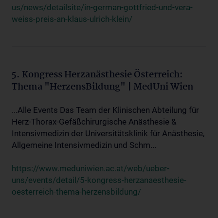
us/news/detailsite/in-german-gottfried-und-vera-
weiss-preis-an-klaus-ulrich-klein/
5. Kongress Herzanästhesie Österreich:
Thema "HerzensBildung" | MedUni Wien
...Alle Events Das Team der Klinischen Abteilung für
Herz-Thorax-Gefäßchirurgische Anästhesie &
Intensivmedizin der Universitätsklinik für Anästhesie,
Allgemeine Intensivmedizin und Schm...
https://www.meduniwien.ac.at/web/ueber-
uns/events/detail/5-kongress-herzanaesthesie-
oesterreich-thema-herzensbildung/