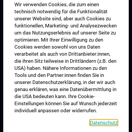
Wir verwenden Cookies, die zum einen
Graduiertentraining
technisch notwendig für die Funktionalität
Dual Career
unserer Website sind, aber auch Cookies zu
funktionellen, Marketing- und Analysezwecken
Trusted Reseach - Research Security - Foreign Interference
um das Nutzungserlebnis auf unserer Seite zu
UNESCO Lehrstuhl für Bioethik
optimieren. Mit Ihrer Einwilligung zu den
MUVI
Cookies werden sowohl von uns Daten
verarbeitet als auch von Drittanbieter:innen,
die ihren Sitz teilweise in Drittländern (z.B. den
USA) haben. Nähere Informationen zu den
Folgen Sie uns auf
Tools und den Partner:innen finden Sie in
unserer Datenschutzerklärung, in der wir auch
genau erklären, was eine Datenübermittlung in
die USA bedeuten kann. Ihre Cookie-
Einstellungen können Sie auf Wunsch jederzeit
individuell anpassen oder widerrufen.
PRESSE
JOBS
Datenschutz
MEDUNI SHOP