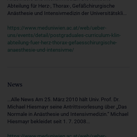
Abteilung für Herz-, Thorax-, Gefäßchirurgische
Anästhesie und Intensivmedizin der Universitätskli...
https://www.meduniwien.ac.at/web/ueber-
uns/events/detail/postgraduales-curriculum-klin-
abteilung-fuer-herz-thorax-gefaesschirurgische-
anaesthesie-und-intensivme/
News
...Alle News Am 25. März 2010 hält Univ. Prof. Dr.
Michael Hiesmayr seine Antrittsvorlesung über „Das
Normale in Anästhesie und Intensivmedizin.“ Michael
Hiesmayr bekleidet seit 1. 7. 2008...
https://www.meduniwien.ac.at/web/ueber-