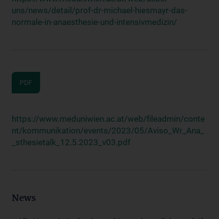
uns/news/detail/prof-dr-michael-hiesmayr-das-
normale-in-anaesthesie-und-intensivmedizin/
PDF
https://www.meduniwien.ac.at/web/fileadmin/conte
nt/kommunikation/events/2023/05/Aviso_Wr_Ana_
_sthesietalk_12.5.2023_v03.pdf
News