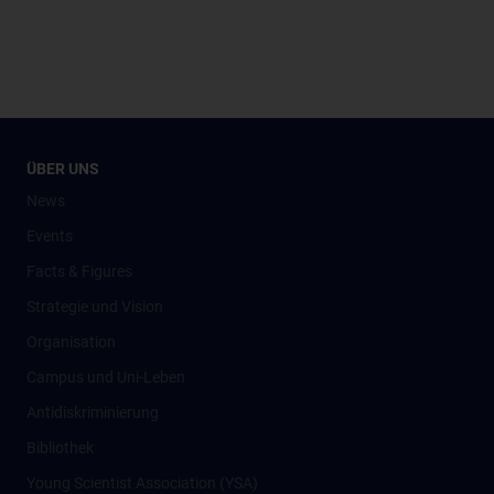
ÜBER UNS
News
Events
Facts & Figures
Strategie und Vision
Organisation
Campus und Uni-Leben
Antidiskriminierung
Bibliothek
Young Scientist Association (YSA)