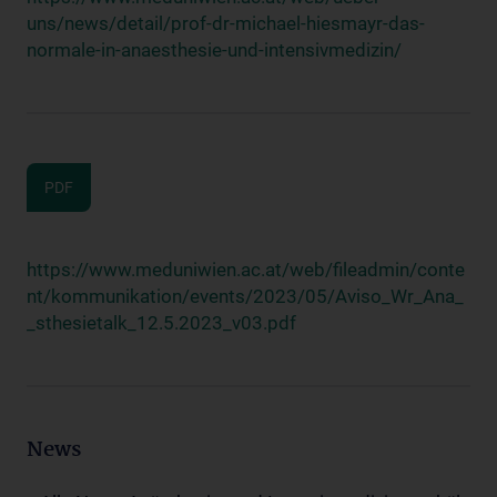
uns/news/detail/prof-dr-michael-hiesmayr-das-
normale-in-anaesthesie-und-intensivmedizin/
PDF
https://www.meduniwien.ac.at/web/fileadmin/conte
nt/kommunikation/events/2023/05/Aviso_Wr_Ana_
_sthesietalk_12.5.2023_v03.pdf
News