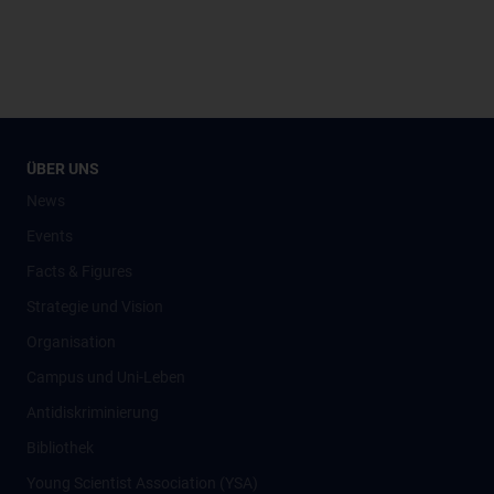
ÜBER UNS
News
Events
Facts & Figures
Strategie und Vision
Organisation
Campus und Uni-Leben
Antidiskriminierung
Bibliothek
Young Scientist Association (YSA)