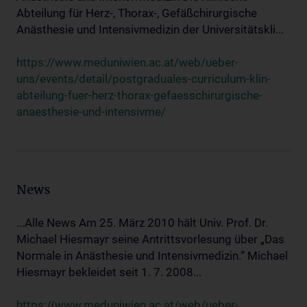
Abteilung für Herz-, Thorax-, Gefäßchirurgische
Anästhesie und Intensivmedizin der Universitätskli...
https://www.meduniwien.ac.at/web/ueber-
uns/events/detail/postgraduales-curriculum-klin-
abteilung-fuer-herz-thorax-gefaesschirurgische-
anaesthesie-und-intensivme/
News
...Alle News Am 25. März 2010 hält Univ. Prof. Dr.
Michael Hiesmayr seine Antrittsvorlesung über „Das
Normale in Anästhesie und Intensivmedizin.“ Michael
Hiesmayr bekleidet seit 1. 7. 2008...
https://www.meduniwien.ac.at/web/ueber-