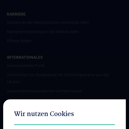
KARRIERE
Karriere an der Medizinischen Universität Wien
Karriereentwicklung an der MedUni Wien
Offene Stellen
INTERNATIONALES
Internationales Profil
Information für Studierende mit Flüchtlingsstatus aus der
Ukraine
Universitätskooperationen und Netzwerke
Internationale Kooperationen
Adjunct Professorships
Wir nutzen Cookies
Student & Staff Exchange
Das KPJ der MedUni Wien