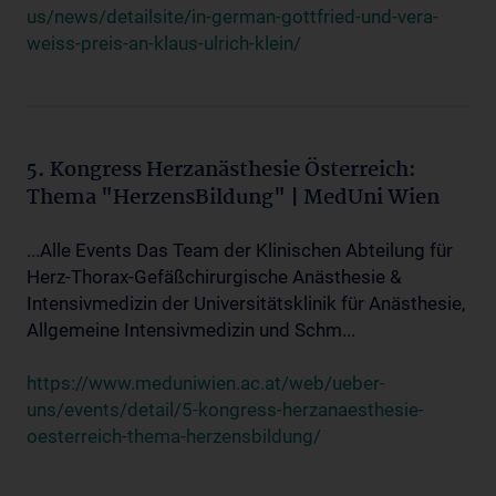
us/news/detailsite/in-german-gottfried-und-vera-
weiss-preis-an-klaus-ulrich-klein/
5. Kongress Herzanästhesie Österreich:
Thema "HerzensBildung" | MedUni Wien
...Alle Events Das Team der Klinischen Abteilung für
Herz-Thorax-Gefäßchirurgische Anästhesie &
Intensivmedizin der Universitätsklinik für Anästhesie,
Allgemeine Intensivmedizin und Schm...
https://www.meduniwien.ac.at/web/ueber-
uns/events/detail/5-kongress-herzanaesthesie-
oesterreich-thema-herzensbildung/