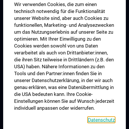
Wir verwenden Cookies, die zum einen
Graduiertentraining
technisch notwendig für die Funktionalität
Dual Career
unserer Website sind, aber auch Cookies zu
funktionellen, Marketing- und Analysezwecken
Trusted Reseach - Research Security - Foreign Interference
um das Nutzungserlebnis auf unserer Seite zu
UNESCO Lehrstuhl für Bioethik
optimieren. Mit Ihrer Einwilligung zu den
MUVI
Cookies werden sowohl von uns Daten
verarbeitet als auch von Drittanbieter:innen,
die ihren Sitz teilweise in Drittländern (z.B. den
USA) haben. Nähere Informationen zu den
Folgen Sie uns auf
Tools und den Partner:innen finden Sie in
unserer Datenschutzerklärung, in der wir auch
genau erklären, was eine Datenübermittlung in
die USA bedeuten kann. Ihre Cookie-
Einstellungen können Sie auf Wunsch jederzeit
individuell anpassen oder widerrufen.
PRESSE
JOBS
Datenschutz
MEDUNI SHOP