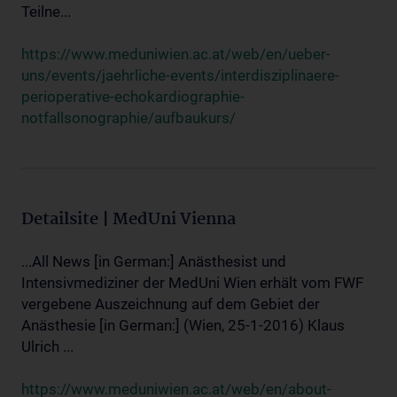
Teilne...
https://www.meduniwien.ac.at/web/en/ueber-
uns/events/jaehrliche-events/interdisziplinaere-
perioperative-echokardiographie-
notfallsonographie/aufbaukurs/
Detailsite | MedUni Vienna
...All News [in German:] Anästhesist und
Intensivmediziner der MedUni Wien erhält vom FWF
vergebene Auszeichnung auf dem Gebiet der
Anästhesie [in German:] (Wien, 25-1-2016) Klaus
Ulrich ...
https://www.meduniwien.ac.at/web/en/about-