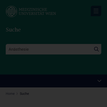
Skip
to
main
content
Suche
Home
Suche