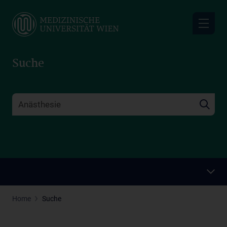
Skip
to
main
content
Suche
Home
Suche