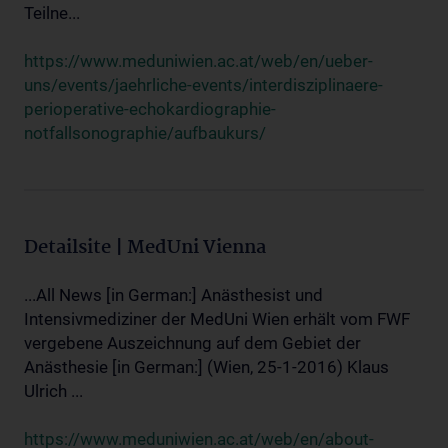
Teilne...
https://www.meduniwien.ac.at/web/en/ueber-
uns/events/jaehrliche-events/interdisziplinaere-
perioperative-echokardiographie-
notfallsonographie/aufbaukurs/
Detailsite | MedUni Vienna
...All News [in German:] Anästhesist und
Intensivmediziner der MedUni Wien erhält vom FWF
vergebene Auszeichnung auf dem Gebiet der
Anästhesie [in German:] (Wien, 25-1-2016) Klaus
Ulrich ...
https://www.meduniwien.ac.at/web/en/about-