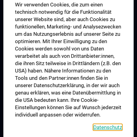
Wir verwenden Cookies, die zum einen
Graduiertentraining
technisch notwendig für die Funktionalität
Dual Career
unserer Website sind, aber auch Cookies zu
funktionellen, Marketing- und Analysezwecken
Trusted Reseach - Research Security - Foreign Interference
um das Nutzungserlebnis auf unserer Seite zu
UNESCO Lehrstuhl für Bioethik
optimieren. Mit Ihrer Einwilligung zu den
MUVI
Cookies werden sowohl von uns Daten
verarbeitet als auch von Drittanbieter:innen,
die ihren Sitz teilweise in Drittländern (z.B. den
USA) haben. Nähere Informationen zu den
Folgen Sie uns auf
Tools und den Partner:innen finden Sie in
unserer Datenschutzerklärung, in der wir auch
genau erklären, was eine Datenübermittlung in
die USA bedeuten kann. Ihre Cookie-
Einstellungen können Sie auf Wunsch jederzeit
individuell anpassen oder widerrufen.
PRESSE
JOBS
Datenschutz
MEDUNI SHOP