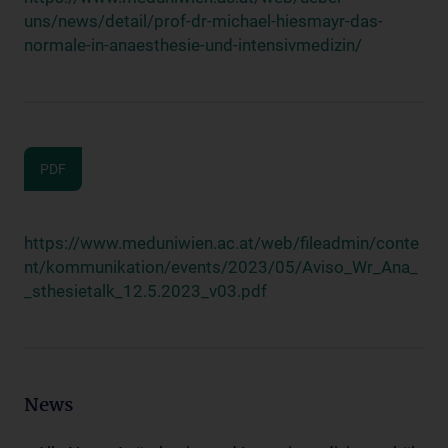
uns/news/detail/prof-dr-michael-hiesmayr-das-
normale-in-anaesthesie-und-intensivmedizin/
PDF
https://www.meduniwien.ac.at/web/fileadmin/conte
nt/kommunikation/events/2023/05/Aviso_Wr_Ana_
_sthesietalk_12.5.2023_v03.pdf
News