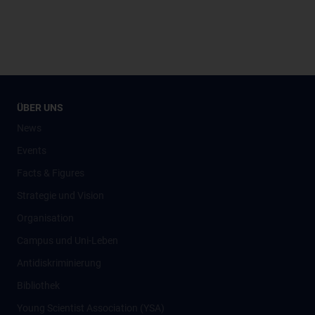
ÜBER UNS
News
Events
Facts & Figures
Strategie und Vision
Organisation
Campus und Uni-Leben
Antidiskriminierung
Bibliothek
Young Scientist Association (YSA)