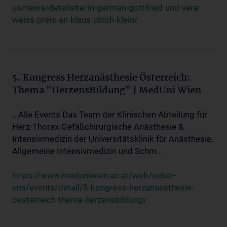
us/news/detailsite/in-german-gottfried-und-vera-
weiss-preis-an-klaus-ulrich-klein/
5. Kongress Herzanästhesie Österreich:
Thema "HerzensBildung" | MedUni Wien
...Alle Events Das Team der Klinischen Abteilung für
Herz-Thorax-Gefäßchirurgische Anästhesie &
Intensivmedizin der Universitätsklinik für Anästhesie,
Allgemeine Intensivmedizin und Schm...
https://www.meduniwien.ac.at/web/ueber-
uns/events/detail/5-kongress-herzanaesthesie-
oesterreich-thema-herzensbildung/