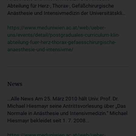
Abteilung für Herz-, Thorax-, Gefäßchirurgische
Anästhesie und Intensivmedizin der Universitätskli...
https://www.meduniwien.ac.at/web/ueber-
uns/events/detail/postgraduales-curriculum-klin-
abteilung-fuer-herz-thorax-gefaesschirurgische-
anaesthesie-und-intensivme/
News
...Alle News Am 25. März 2010 hält Univ. Prof. Dr.
Michael Hiesmayr seine Antrittsvorlesung über „Das
Normale in Anästhesie und Intensivmedizin.“ Michael
Hiesmayr bekleidet seit 1. 7. 2008...
https://www.meduniwien.ac.at/web/ueber-