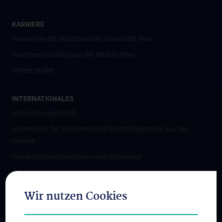
KARRIERE
Karriere an der Medizinischen Universität Wien
Karriereentwicklung an der MedUni Wien
Offene Stellen
INTERNATIONALES
Internationales Profil
Information für Studierende mit Flüchtlingsstatus aus der
Ukraine
Universitätskooperationen und Netzwerke
Internationale Kooperationen
Adjunct Professorships
Wir nutzen Cookies
Student & Staff Exchange
Das KPJ der MedUni Wien