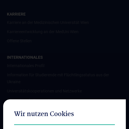
KARRIERE
Karriere an der Medizinischen Universität Wien
Karriereentwicklung an der MedUni Wien
Offene Stellen
INTERNATIONALES
Internationales Profil
Information für Studierende mit Flüchtlingsstatus aus der
Ukraine
Universitätskooperationen und Netzwerke
Internationale Kooperationen
Adjunct Professorships
Wir nutzen Cookies
Student & Staff Exchange
Das KPJ der MedUni Wien