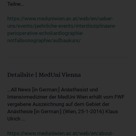
Teilne...
https://www.meduniwien.ac.at/web/en/ueber-
uns/events/jaehrliche-events/interdisziplinaere-
perioperative-echokardiographie-
notfallsonographie/aufbaukurs/
Detailsite | MedUni Vienna
...All News [in German:] Anästhesist und
Intensivmediziner der MedUni Wien erhält vom FWF
vergebene Auszeichnung auf dem Gebiet der
Anästhesie [in German:] (Wien, 25-1-2016) Klaus
Ulrich ...
https://www.meduniwien.ac.at/web/en/about-