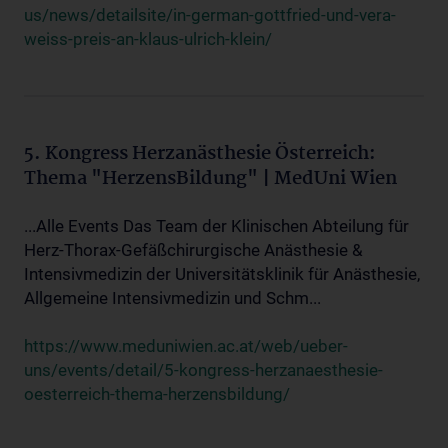
us/news/detailsite/in-german-gottfried-und-vera-
weiss-preis-an-klaus-ulrich-klein/
5. Kongress Herzanästhesie Österreich:
Thema "HerzensBildung" | MedUni Wien
...Alle Events Das Team der Klinischen Abteilung für
Herz-Thorax-Gefäßchirurgische Anästhesie &
Intensivmedizin der Universitätsklinik für Anästhesie,
Allgemeine Intensivmedizin und Schm...
https://www.meduniwien.ac.at/web/ueber-
uns/events/detail/5-kongress-herzanaesthesie-
oesterreich-thema-herzensbildung/