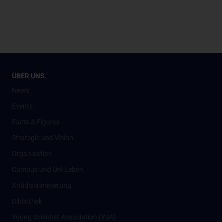
ÜBER UNS
News
Events
Facts & Figures
Strategie und Vision
Organisation
Campus und Uni-Leben
Antidiskriminierung
Bibliothek
Young Scientist Association (YSA)