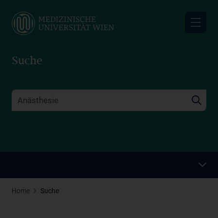
Skip
to
main
content
Suche
Home
Suche