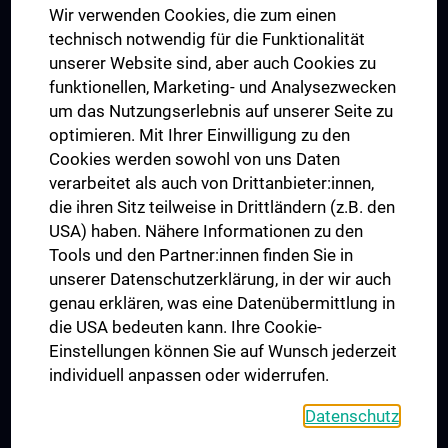
Wir verwenden Cookies, die zum einen
Graduiertentraining
technisch notwendig für die Funktionalität
Dual Career
unserer Website sind, aber auch Cookies zu
funktionellen, Marketing- und Analysezwecken
Trusted Reseach - Research Security - Foreign Interference
um das Nutzungserlebnis auf unserer Seite zu
UNESCO Lehrstuhl für Bioethik
optimieren. Mit Ihrer Einwilligung zu den
MUVI
Cookies werden sowohl von uns Daten
verarbeitet als auch von Drittanbieter:innen,
die ihren Sitz teilweise in Drittländern (z.B. den
USA) haben. Nähere Informationen zu den
Folgen Sie uns auf
Tools und den Partner:innen finden Sie in
unserer Datenschutzerklärung, in der wir auch
genau erklären, was eine Datenübermittlung in
die USA bedeuten kann. Ihre Cookie-
Einstellungen können Sie auf Wunsch jederzeit
individuell anpassen oder widerrufen.
PRESSE
JOBS
Datenschutz
MEDUNI SHOP