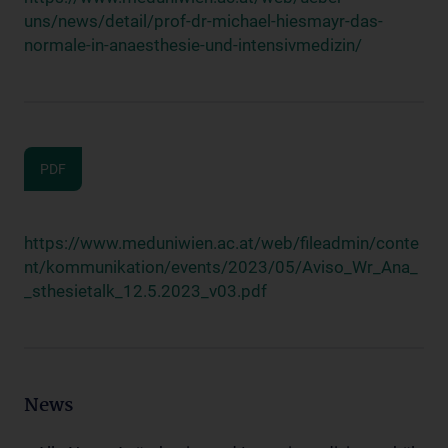
uns/news/detail/prof-dr-michael-hiesmayr-das-
normale-in-anaesthesie-und-intensivmedizin/
PDF
https://www.meduniwien.ac.at/web/fileadmin/conte
nt/kommunikation/events/2023/05/Aviso_Wr_Ana_
_sthesietalk_12.5.2023_v03.pdf
News