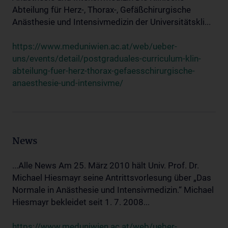
Abteilung für Herz-, Thorax-, Gefäßchirurgische
Anästhesie und Intensivmedizin der Universitätskli...
https://www.meduniwien.ac.at/web/ueber-
uns/events/detail/postgraduales-curriculum-klin-
abteilung-fuer-herz-thorax-gefaesschirurgische-
anaesthesie-und-intensivme/
News
...Alle News Am 25. März 2010 hält Univ. Prof. Dr.
Michael Hiesmayr seine Antrittsvorlesung über „Das
Normale in Anästhesie und Intensivmedizin.“ Michael
Hiesmayr bekleidet seit 1. 7. 2008...
https://www.meduniwien.ac.at/web/ueber-