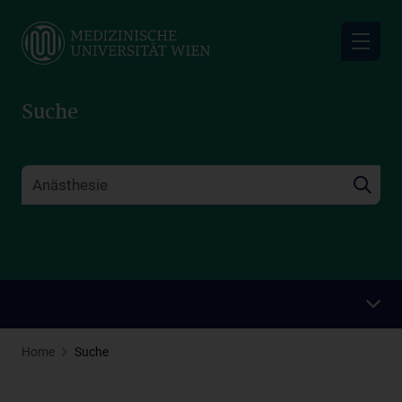
Skip
to
main
content
Suche
Home
Suche