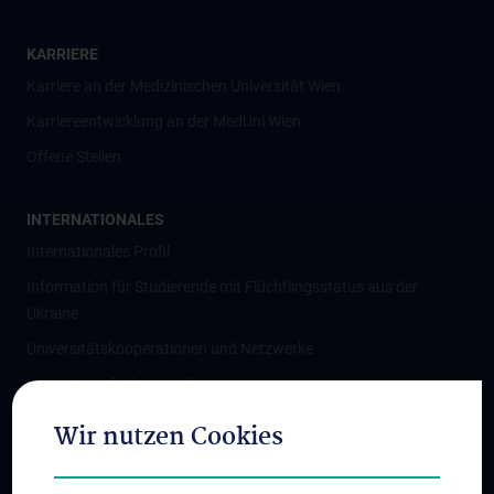
KARRIERE
Karriere an der Medizinischen Universität Wien
Karriereentwicklung an der MedUni Wien
Offene Stellen
INTERNATIONALES
Internationales Profil
Information für Studierende mit Flüchtlingsstatus aus der
Ukraine
Universitätskooperationen und Netzwerke
Internationale Kooperationen
Adjunct Professorships
Wir nutzen Cookies
Student & Staff Exchange
Das KPJ der MedUni Wien