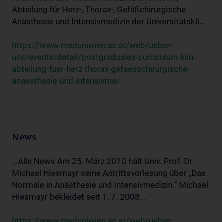
Abteilung für Herz-, Thorax-, Gefäßchirurgische
Anästhesie und Intensivmedizin der Universitätskli...
https://www.meduniwien.ac.at/web/ueber-
uns/events/detail/postgraduales-curriculum-klin-
abteilung-fuer-herz-thorax-gefaesschirurgische-
anaesthesie-und-intensivme/
News
...Alle News Am 25. März 2010 hält Univ. Prof. Dr.
Michael Hiesmayr seine Antrittsvorlesung über „Das
Normale in Anästhesie und Intensivmedizin.“ Michael
Hiesmayr bekleidet seit 1. 7. 2008...
https://www.meduniwien.ac.at/web/ueber-