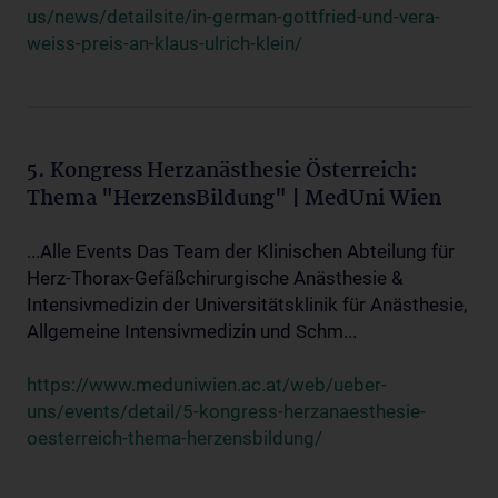
us/news/detailsite/in-german-gottfried-und-vera-
weiss-preis-an-klaus-ulrich-klein/
5. Kongress Herzanästhesie Österreich:
Thema "HerzensBildung" | MedUni Wien
...Alle Events Das Team der Klinischen Abteilung für
Herz-Thorax-Gefäßchirurgische Anästhesie &
Intensivmedizin der Universitätsklinik für Anästhesie,
Allgemeine Intensivmedizin und Schm...
https://www.meduniwien.ac.at/web/ueber-
uns/events/detail/5-kongress-herzanaesthesie-
oesterreich-thema-herzensbildung/