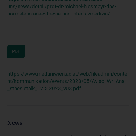
uns/news/detail/prof-dr-michael-hiesmayr-das-
normale-in-anaesthesie-und-intensivmedizin/
PDF
https://www.meduniwien.ac.at/web/fileadmin/conte
nt/kommunikation/events/2023/05/Aviso_Wr_Ana_
_sthesietalk_12.5.2023_v03.pdf
News