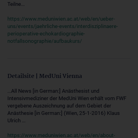
Teilne...
https://www.meduniwien.ac.at/web/en/ueber-
uns/events/jaehrliche-events/interdisziplinaere-
perioperative-echokardiographie-
notfallsonographie/aufbaukurs/
Detailsite | MedUni Vienna
...All News [in German:] Anästhesist und
Intensivmediziner der MedUni Wien erhält vom FWF
vergebene Auszeichnung auf dem Gebiet der
Anästhesie [in German:] (Wien, 25-1-2016) Klaus
Ulrich ...
https://www.meduniwien.ac.at/web/en/about-