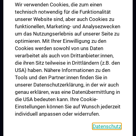
Wir verwenden Cookies, die zum einen
Graduiertentraining
technisch notwendig für die Funktionalität
Dual Career
unserer Website sind, aber auch Cookies zu
funktionellen, Marketing- und Analysezwecken
Trusted Reseach - Research Security - Foreign Interference
um das Nutzungserlebnis auf unserer Seite zu
UNESCO Lehrstuhl für Bioethik
optimieren. Mit Ihrer Einwilligung zu den
MUVI
Cookies werden sowohl von uns Daten
verarbeitet als auch von Drittanbieter:innen,
die ihren Sitz teilweise in Drittländern (z.B. den
USA) haben. Nähere Informationen zu den
Folgen Sie uns auf
Tools und den Partner:innen finden Sie in
unserer Datenschutzerklärung, in der wir auch
genau erklären, was eine Datenübermittlung in
die USA bedeuten kann. Ihre Cookie-
Einstellungen können Sie auf Wunsch jederzeit
individuell anpassen oder widerrufen.
PRESSE
JOBS
Datenschutz
MEDUNI SHOP