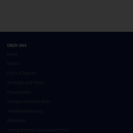
ÜBER UNS
News
Events
Facts & Figures
Strategie und Vision
Organisation
Campus und Uni-Leben
Antidiskriminierung
Bibliothek
Young Scientist Association (YSA)