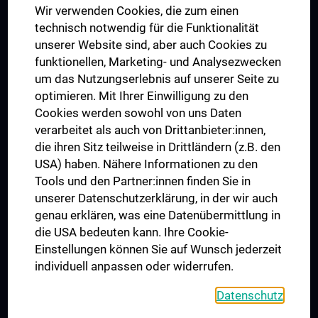
Wir verwenden Cookies, die zum einen
Graduiertentraining
technisch notwendig für die Funktionalität
Dual Career
unserer Website sind, aber auch Cookies zu
funktionellen, Marketing- und Analysezwecken
Trusted Reseach - Research Security - Foreign Interference
um das Nutzungserlebnis auf unserer Seite zu
UNESCO Lehrstuhl für Bioethik
optimieren. Mit Ihrer Einwilligung zu den
MUVI
Cookies werden sowohl von uns Daten
verarbeitet als auch von Drittanbieter:innen,
die ihren Sitz teilweise in Drittländern (z.B. den
USA) haben. Nähere Informationen zu den
Folgen Sie uns auf
Tools und den Partner:innen finden Sie in
unserer Datenschutzerklärung, in der wir auch
genau erklären, was eine Datenübermittlung in
die USA bedeuten kann. Ihre Cookie-
Einstellungen können Sie auf Wunsch jederzeit
individuell anpassen oder widerrufen.
PRESSE
JOBS
Datenschutz
MEDUNI SHOP