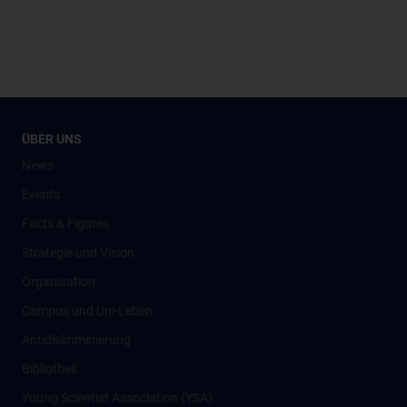
ÜBER UNS
News
Events
Facts & Figures
Strategie und Vision
Organisation
Campus und Uni-Leben
Antidiskriminierung
Bibliothek
Young Scientist Association (YSA)