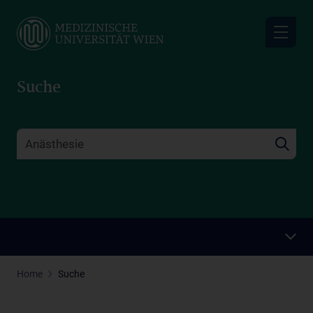
Skip
to
main
content
Suche
Home
Suche