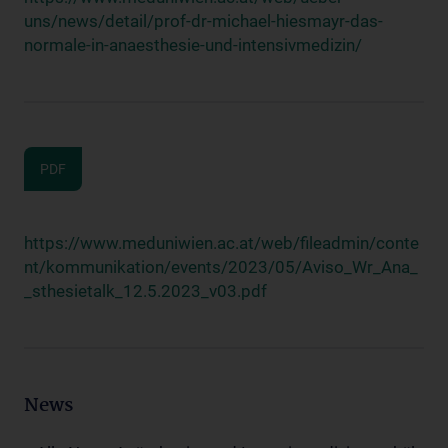
uns/news/detail/prof-dr-michael-hiesmayr-das-
normale-in-anaesthesie-und-intensivmedizin/
PDF
https://www.meduniwien.ac.at/web/fileadmin/conte
nt/kommunikation/events/2023/05/Aviso_Wr_Ana_
_sthesietalk_12.5.2023_v03.pdf
News