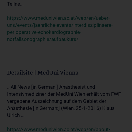
Teilne...
https://www.meduniwien.ac.at/web/en/ueber-
uns/events/jaehrliche-events/interdisziplinaere-
perioperative-echokardiographie-
notfallsonographie/aufbaukurs/
Detailsite | MedUni Vienna
...All News [in German:] Anästhesist und
Intensivmediziner der MedUni Wien erhält vom FWF
vergebene Auszeichnung auf dem Gebiet der
Anästhesie [in German:] (Wien, 25-1-2016) Klaus
Ulrich ...
https://www.meduniwien.ac.at/web/en/about-