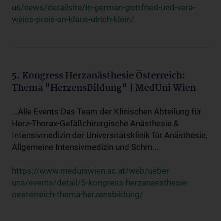
us/news/detailsite/in-german-gottfried-und-vera-
weiss-preis-an-klaus-ulrich-klein/
5. Kongress Herzanästhesie Österreich:
Thema "HerzensBildung" | MedUni Wien
...Alle Events Das Team der Klinischen Abteilung für
Herz-Thorax-Gefäßchirurgische Anästhesie &
Intensivmedizin der Universitätsklinik für Anästhesie,
Allgemeine Intensivmedizin und Schm...
https://www.meduniwien.ac.at/web/ueber-
uns/events/detail/5-kongress-herzanaesthesie-
oesterreich-thema-herzensbildung/