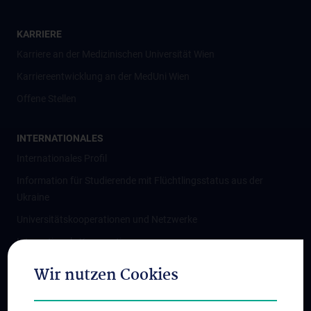
KARRIERE
Karriere an der Medizinischen Universität Wien
Karriereentwicklung an der MedUni Wien
Offene Stellen
INTERNATIONALES
Internationales Profil
Information für Studierende mit Flüchtlingsstatus aus der
Ukraine
Universitätskooperationen und Netzwerke
Internationale Kooperationen
Adjunct Professorships
Wir nutzen Cookies
Student & Staff Exchange
Das KPJ der MedUni Wien