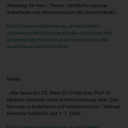
Abteilung für Herz-, Thorax-, Gefäßchirurgische
Anästhesie und Intensivmedizin der Universitätskli...
https://www.meduniwien.ac.at/web/ueber-
uns/events/detail/postgraduales-curriculum-klin-
abteilung-fuer-herz-thorax-gefaesschirurgische-
anaesthesie-und-intensivme/
News
...Alle News Am 25. März 2010 hält Univ. Prof. Dr.
Michael Hiesmayr seine Antrittsvorlesung über „Das
Normale in Anästhesie und Intensivmedizin.“ Michael
Hiesmayr bekleidet seit 1. 7. 2008...
https://www.meduniwien.ac.at/web/ueber-