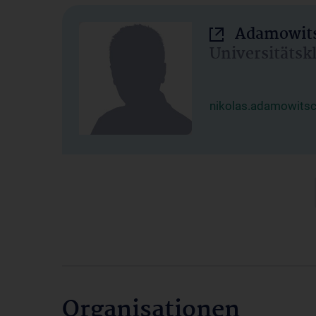
Adamowits
Universitätsk
nikolas.adamowits
Organisationen