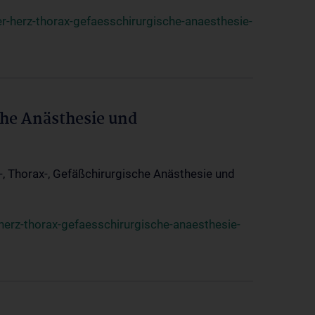
r-herz-thorax-gefaesschirurgische-anaesthesie-
che Anästhesie und
z-, Thorax-, Gefäßchirurgische Anästhesie und
herz-thorax-gefaesschirurgische-anaesthesie-