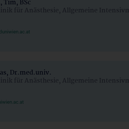
, Tim, BSc
linik für Anästhesie, Allgemeine Intensi
uniwien.ac.at
as, Dr.med.univ.
linik für Anästhesie, Allgemeine Intensi
wien.ac.at