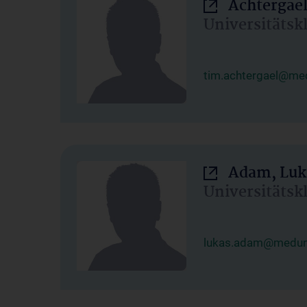
Achtergael
Universitätsk
tim.achtergael@med
Adam, Luk
Universitätsk
lukas.adam@meduni