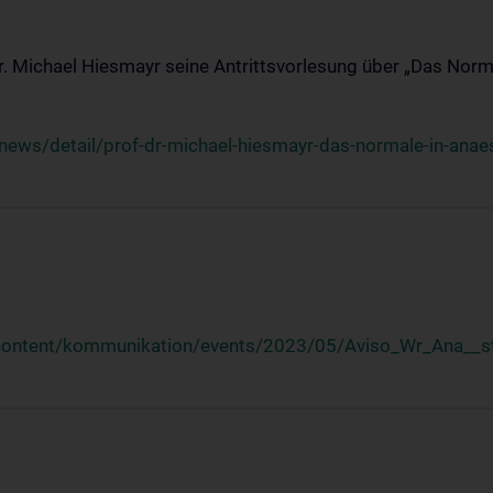
Dr. Michael Hiesmayr seine Antrittsvorlesung über „Das Norm
ews/detail/prof-dr-michael-hiesmayr-das-normale-in-anaes
/content/kommunikation/events/2023/05/Aviso_Wr_Ana__st