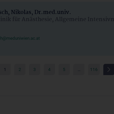
ch, Nikolas, Dr.med.univ.
linik für Anästhesie, Allgemeine Intensi
ch@meduniwien.ac.at
1
2
3
4
5
…
116