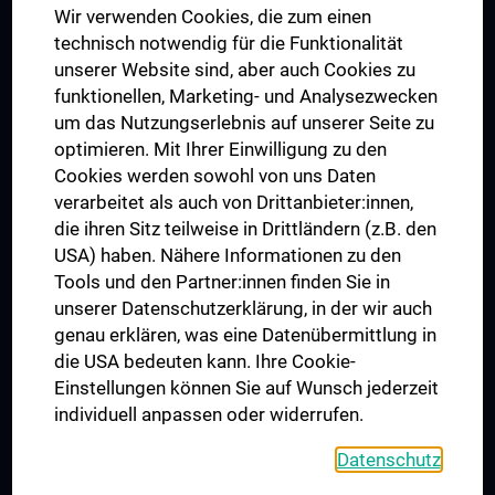
Wir verwenden Cookies, die zum einen
Graduiertentraining
technisch notwendig für die Funktionalität
Dual Career
unserer Website sind, aber auch Cookies zu
funktionellen, Marketing- und Analysezwecken
Trusted Reseach - Research Security - Foreign Interference
um das Nutzungserlebnis auf unserer Seite zu
UNESCO Lehrstuhl für Bioethik
optimieren. Mit Ihrer Einwilligung zu den
MUVI
Cookies werden sowohl von uns Daten
verarbeitet als auch von Drittanbieter:innen,
die ihren Sitz teilweise in Drittländern (z.B. den
USA) haben. Nähere Informationen zu den
Folgen Sie uns auf
Tools und den Partner:innen finden Sie in
unserer Datenschutzerklärung, in der wir auch
genau erklären, was eine Datenübermittlung in
die USA bedeuten kann. Ihre Cookie-
Einstellungen können Sie auf Wunsch jederzeit
individuell anpassen oder widerrufen.
PRESSE
JOBS
Datenschutz
MEDUNI SHOP