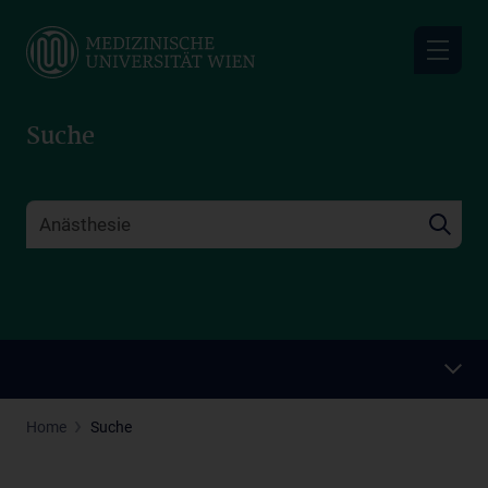
Skip
to
main
content
Suche
Home
Suche