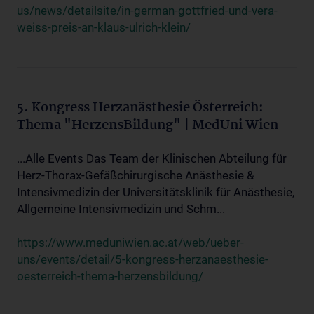
us/news/detailsite/in-german-gottfried-und-vera-
weiss-preis-an-klaus-ulrich-klein/
5. Kongress Herzanästhesie Österreich:
Thema "HerzensBildung" | MedUni Wien
...Alle Events Das Team der Klinischen Abteilung für
Herz-Thorax-Gefäßchirurgische Anästhesie &
Intensivmedizin der Universitätsklinik für Anästhesie,
Allgemeine Intensivmedizin und Schm...
https://www.meduniwien.ac.at/web/ueber-
uns/events/detail/5-kongress-herzanaesthesie-
oesterreich-thema-herzensbildung/