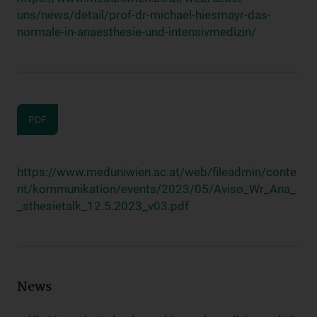
uns/news/detail/prof-dr-michael-hiesmayr-das-
normale-in-anaesthesie-und-intensivmedizin/
PDF
https://www.meduniwien.ac.at/web/fileadmin/conte
nt/kommunikation/events/2023/05/Aviso_Wr_Ana_
_sthesietalk_12.5.2023_v03.pdf
News