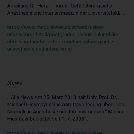
Abteilung für Herz-, Thorax-, Gefäßchirurgische
Anästhesie und Intensivmedizin der Universitätskli...
https://www.meduniwien.ac.at/web/ueber-
uns/events/detail/postgraduales-curriculum-klin-
abteilung-fuer-herz-thorax-gefaesschirurgische-
anaesthesie-und-intensivme/
News
...Alle News Am 25. März 2010 hält Univ. Prof. Dr.
Michael Hiesmayr seine Antrittsvorlesung über „Das
Normale in Anästhesie und Intensivmedizin.“ Michael
Hiesmayr bekleidet seit 1. 7. 2008...
https://www.meduniwien.ac.at/web/ueber-