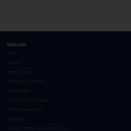
ÜBER UNS
News
Events
Facts & Figures
Strategie und Vision
Organisation
Campus und Uni-Leben
Antidiskriminierung
Bibliothek
Young Scientist Association (YSA)