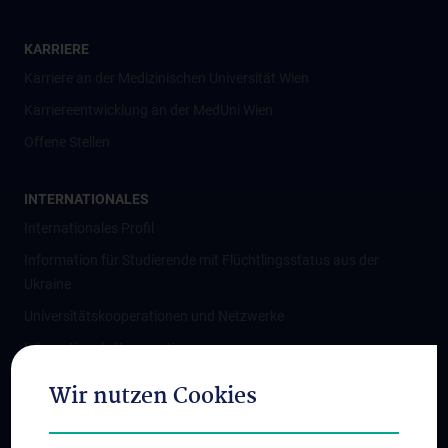
KARRIERE
Karriere an der Medizinischen Universität Wien
Karriereentwicklung an der MedUni Wien
Offene Stellen
INTERNATIONALES
Internationales Profil
Information für Studierende mit Flüchtlingsstatus aus der
Ukraine
Universitätskooperationen und Netzwerke
Internationale Kooperationen
Adjunct Professorships
Wir nutzen Cookies
Student & Staff Exchange
Das KPJ der MedUni Wien