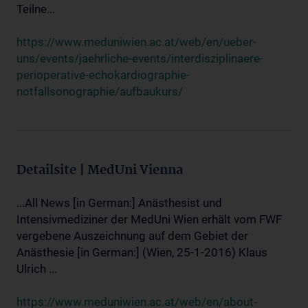
Teilne...
https://www.meduniwien.ac.at/web/en/ueber-
uns/events/jaehrliche-events/interdisziplinaere-
perioperative-echokardiographie-
notfallsonographie/aufbaukurs/
Detailsite | MedUni Vienna
...All News [in German:] Anästhesist und
Intensivmediziner der MedUni Wien erhält vom FWF
vergebene Auszeichnung auf dem Gebiet der
Anästhesie [in German:] (Wien, 25-1-2016) Klaus
Ulrich ...
https://www.meduniwien.ac.at/web/en/about-