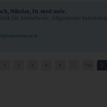
ch, Nikolas, Dr.med.univ.
linik für Anästhesie, Allgemeine Intensi
ch@meduniwien.ac.at
1
2
3
4
5
…
116