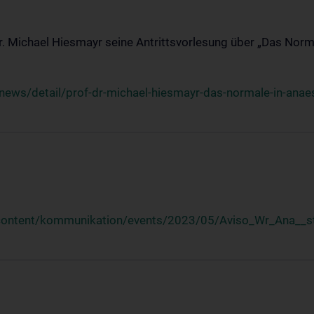
Dr. Michael Hiesmayr seine Antrittsvorlesung über „Das Norm
ews/detail/prof-dr-michael-hiesmayr-das-normale-in-anaes
/content/kommunikation/events/2023/05/Aviso_Wr_Ana__st