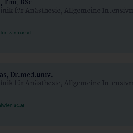
, Tim, BSc
linik für Anästhesie, Allgemeine Intensi
uniwien.ac.at
as, Dr.med.univ.
linik für Anästhesie, Allgemeine Intensi
wien.ac.at