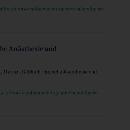
r-herz-thorax-gefaesschirurgische-anaesthesie-
che Anästhesie und
z-, Thorax-, Gefäßchirurgische Anästhesie und
herz-thorax-gefaesschirurgische-anaesthesie-