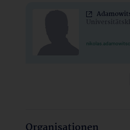
Adamowits
Universitätsk
nikolas.adamowits
Organisationen