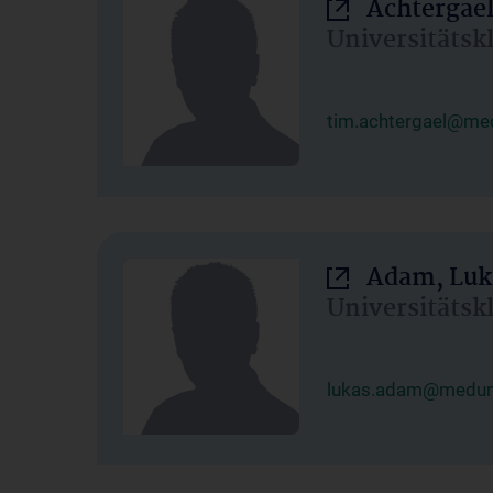
Achtergael
Universitätsk
tim.achtergael@med
Adam, Luk
Universitätsk
lukas.adam@meduni