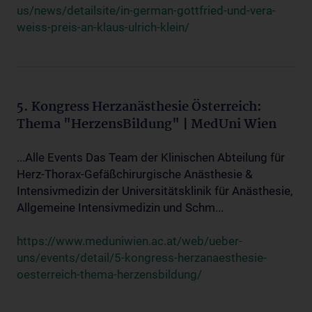
us/news/detailsite/in-german-gottfried-und-vera-
weiss-preis-an-klaus-ulrich-klein/
5. Kongress Herzanästhesie Österreich:
Thema "HerzensBildung" | MedUni Wien
...Alle Events Das Team der Klinischen Abteilung für
Herz-Thorax-Gefäßchirurgische Anästhesie &
Intensivmedizin der Universitätsklinik für Anästhesie,
Allgemeine Intensivmedizin und Schm...
https://www.meduniwien.ac.at/web/ueber-
uns/events/detail/5-kongress-herzanaesthesie-
oesterreich-thema-herzensbildung/