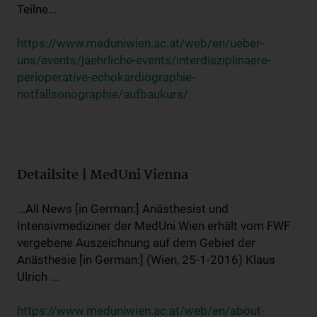
Teilne...
https://www.meduniwien.ac.at/web/en/ueber-
uns/events/jaehrliche-events/interdisziplinaere-
perioperative-echokardiographie-
notfallsonographie/aufbaukurs/
Detailsite | MedUni Vienna
...All News [in German:] Anästhesist und
Intensivmediziner der MedUni Wien erhält vom FWF
vergebene Auszeichnung auf dem Gebiet der
Anästhesie [in German:] (Wien, 25-1-2016) Klaus
Ulrich ...
https://www.meduniwien.ac.at/web/en/about-