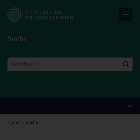
Skip
to
main
content
Suche
Home
Suche