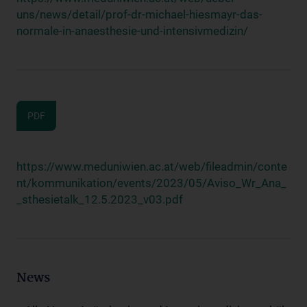
uns/news/detail/prof-dr-michael-hiesmayr-das-
normale-in-anaesthesie-und-intensivmedizin/
PDF
https://www.meduniwien.ac.at/web/fileadmin/conte
nt/kommunikation/events/2023/05/Aviso_Wr_Ana_
_sthesietalk_12.5.2023_v03.pdf
News