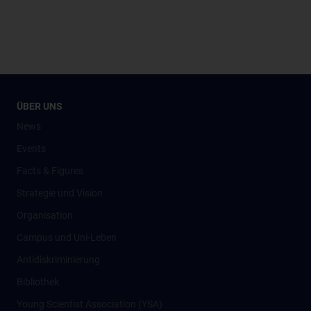
ÜBER UNS
News
Events
Facts & Figures
Strategie und Vision
Organisation
Campus und Uni-Leben
Antidiskriminierung
Bibliothek
Young Scientist Association (YSA)