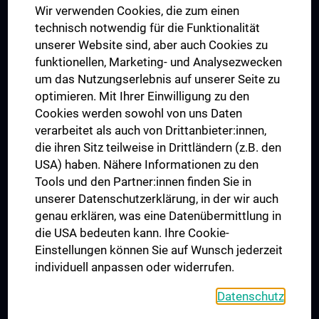
Wir verwenden Cookies, die zum einen
Graduiertentraining
technisch notwendig für die Funktionalität
Dual Career
unserer Website sind, aber auch Cookies zu
funktionellen, Marketing- und Analysezwecken
Trusted Reseach - Research Security - Foreign Interference
um das Nutzungserlebnis auf unserer Seite zu
UNESCO Lehrstuhl für Bioethik
optimieren. Mit Ihrer Einwilligung zu den
MUVI
Cookies werden sowohl von uns Daten
verarbeitet als auch von Drittanbieter:innen,
die ihren Sitz teilweise in Drittländern (z.B. den
USA) haben. Nähere Informationen zu den
Folgen Sie uns auf
Tools und den Partner:innen finden Sie in
unserer Datenschutzerklärung, in der wir auch
genau erklären, was eine Datenübermittlung in
die USA bedeuten kann. Ihre Cookie-
Einstellungen können Sie auf Wunsch jederzeit
individuell anpassen oder widerrufen.
PRESSE
JOBS
Datenschutz
MEDUNI SHOP