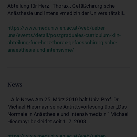
Abteilung für Herz-, Thorax-, Gefäßchirurgische
Anästhesie und Intensivmedizin der Universitätskli...
https://www.meduniwien.ac.at/web/ueber-
uns/events/detail/postgraduales-curriculum-klin-
abteilung-fuer-herz-thorax-gefaesschirurgische-
anaesthesie-und-intensivme/
News
...Alle News Am 25. März 2010 hält Univ. Prof. Dr.
Michael Hiesmayr seine Antrittsvorlesung über „Das
Normale in Anästhesie und Intensivmedizin.“ Michael
Hiesmayr bekleidet seit 1. 7. 2008...
https://www.meduniwien.ac.at/web/ueber-