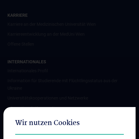
KARRIERE
Karriere an der Medizinischen Universität Wien
Karriereentwicklung an der MedUni Wien
Offene Stellen
INTERNATIONALES
Internationales Profil
Information für Studierende mit Flüchtlingsstatus aus der
Ukraine
Universitätskooperationen und Netzwerke
Internationale Kooperationen
Adjunct Professorships
Wir nutzen Cookies
Student & Staff Exchange
Das KPJ der MedUni Wien