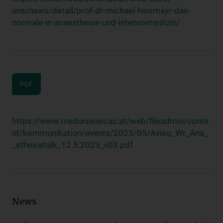
uns/news/detail/prof-dr-michael-hiesmayr-das-
normale-in-anaesthesie-und-intensivmedizin/
PDF
https://www.meduniwien.ac.at/web/fileadmin/conte
nt/kommunikation/events/2023/05/Aviso_Wr_Ana_
_sthesietalk_12.5.2023_v03.pdf
News