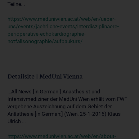
Teilne...
https://www.meduniwien.ac.at/web/en/ueber-
uns/events/jaehrliche-events/interdisziplinaere-
perioperative-echokardiographie-
notfallsonographie/aufbaukurs/
Detailsite | MedUni Vienna
...All News [in German:] Anästhesist und
Intensivmediziner der MedUni Wien erhält vom FWF
vergebene Auszeichnung auf dem Gebiet der
Anästhesie [in German:] (Wien, 25-1-2016) Klaus
Ulrich ...
https://www.meduniwien.ac.at/web/en/about-