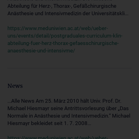
Abteilung für Herz-, Thorax-, Gefäßchirurgische
Anästhesie und Intensivmedizin der Universitätskli...
https://www.meduniwien.ac.at/web/ueber-
uns/events/detail/postgraduales-curriculum-klin-
abteilung-fuer-herz-thorax-gefaesschirurgische-
anaesthesie-und-intensivme/
News
...Alle News Am 25. März 2010 hält Univ. Prof. Dr.
Michael Hiesmayr seine Antrittsvorlesung über „Das
Normale in Anästhesie und Intensivmedizin.“ Michael
Hiesmayr bekleidet seit 1. 7. 2008...
https://www.meduniwien.ac.at/web/ueber-