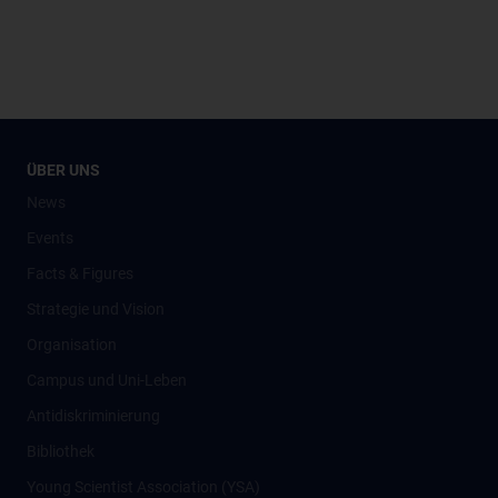
ÜBER UNS
News
Events
Facts & Figures
Strategie und Vision
Organisation
Campus und Uni-Leben
Antidiskriminierung
Bibliothek
Young Scientist Association (YSA)