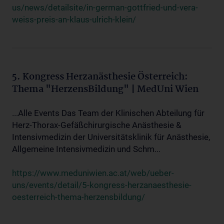
us/news/detailsite/in-german-gottfried-und-vera-
weiss-preis-an-klaus-ulrich-klein/
5. Kongress Herzanästhesie Österreich:
Thema "HerzensBildung" | MedUni Wien
...Alle Events Das Team der Klinischen Abteilung für
Herz-Thorax-Gefäßchirurgische Anästhesie &
Intensivmedizin der Universitätsklinik für Anästhesie,
Allgemeine Intensivmedizin und Schm...
https://www.meduniwien.ac.at/web/ueber-
uns/events/detail/5-kongress-herzanaesthesie-
oesterreich-thema-herzensbildung/