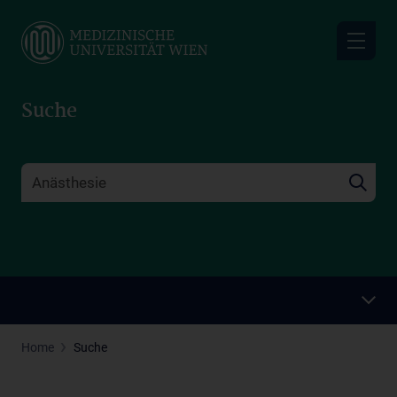
Skip
to
main
content
Suche
Home
Suche