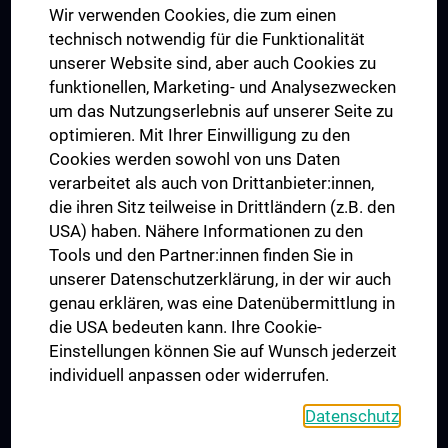
Wir verwenden Cookies, die zum einen
Graduiertentraining
technisch notwendig für die Funktionalität
Dual Career
unserer Website sind, aber auch Cookies zu
funktionellen, Marketing- und Analysezwecken
Trusted Reseach - Research Security - Foreign Interference
um das Nutzungserlebnis auf unserer Seite zu
UNESCO Lehrstuhl für Bioethik
optimieren. Mit Ihrer Einwilligung zu den
MUVI
Cookies werden sowohl von uns Daten
verarbeitet als auch von Drittanbieter:innen,
die ihren Sitz teilweise in Drittländern (z.B. den
USA) haben. Nähere Informationen zu den
Folgen Sie uns auf
Tools und den Partner:innen finden Sie in
unserer Datenschutzerklärung, in der wir auch
genau erklären, was eine Datenübermittlung in
die USA bedeuten kann. Ihre Cookie-
Einstellungen können Sie auf Wunsch jederzeit
individuell anpassen oder widerrufen.
PRESSE
JOBS
Datenschutz
MEDUNI SHOP