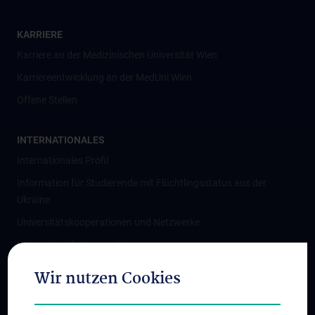
KARRIERE
Karriere an der Medizinischen Universität Wien
Karriereentwicklung an der MedUni Wien
Offene Stellen
INTERNATIONALES
Internationales Profil
Information für Studierende mit Flüchtlingsstatus aus der
Ukraine
Universitätskooperationen und Netzwerke
Internationale Kooperationen
Adjunct Professorships
Wir nutzen Cookies
Student & Staff Exchange
Das KPJ der MedUni Wien