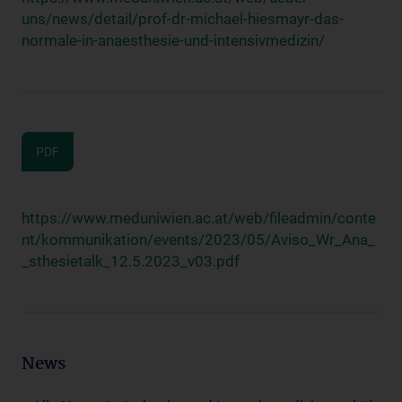
uns/news/detail/prof-dr-michael-hiesmayr-das-
normale-in-anaesthesie-und-intensivmedizin/
PDF
https://www.meduniwien.ac.at/web/fileadmin/conte
nt/kommunikation/events/2023/05/Aviso_Wr_Ana_
_sthesietalk_12.5.2023_v03.pdf
News