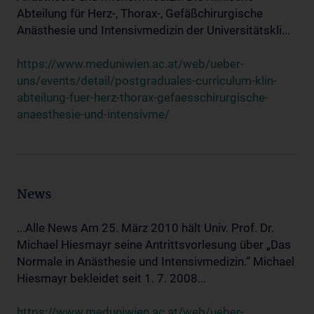
Abteilung für Herz-, Thorax-, Gefäßchirurgische
Anästhesie und Intensivmedizin der Universitätskli...
https://www.meduniwien.ac.at/web/ueber-
uns/events/detail/postgraduales-curriculum-klin-
abteilung-fuer-herz-thorax-gefaesschirurgische-
anaesthesie-und-intensivme/
News
...Alle News Am 25. März 2010 hält Univ. Prof. Dr.
Michael Hiesmayr seine Antrittsvorlesung über „Das
Normale in Anästhesie und Intensivmedizin.“ Michael
Hiesmayr bekleidet seit 1. 7. 2008...
https://www.meduniwien.ac.at/web/ueber-