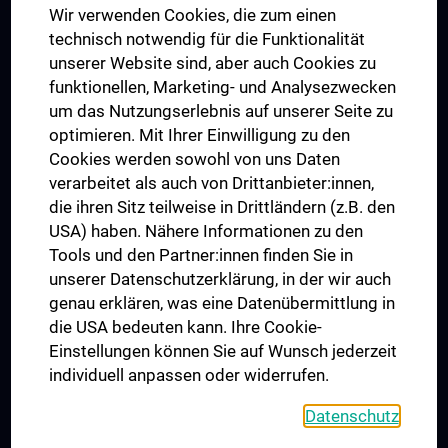
Wir verwenden Cookies, die zum einen
Graduiertentraining
technisch notwendig für die Funktionalität
Dual Career
unserer Website sind, aber auch Cookies zu
funktionellen, Marketing- und Analysezwecken
Trusted Reseach - Research Security - Foreign Interference
um das Nutzungserlebnis auf unserer Seite zu
UNESCO Lehrstuhl für Bioethik
optimieren. Mit Ihrer Einwilligung zu den
MUVI
Cookies werden sowohl von uns Daten
verarbeitet als auch von Drittanbieter:innen,
die ihren Sitz teilweise in Drittländern (z.B. den
USA) haben. Nähere Informationen zu den
Folgen Sie uns auf
Tools und den Partner:innen finden Sie in
unserer Datenschutzerklärung, in der wir auch
genau erklären, was eine Datenübermittlung in
die USA bedeuten kann. Ihre Cookie-
Einstellungen können Sie auf Wunsch jederzeit
individuell anpassen oder widerrufen.
PRESSE
JOBS
Datenschutz
MEDUNI SHOP