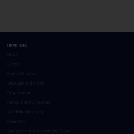
ÜBER UNS
News
Events
Facts & Figures
Strategie und Vision
Organisation
Campus und Uni-Leben
Antidiskriminierung
Bibliothek
Young Scientist Association (YSA)