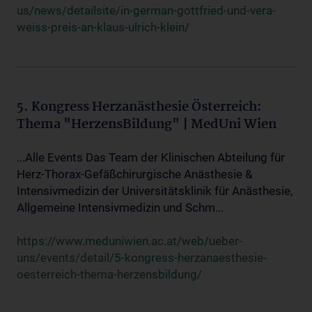
us/news/detailsite/in-german-gottfried-und-vera-
weiss-preis-an-klaus-ulrich-klein/
5. Kongress Herzanästhesie Österreich:
Thema "HerzensBildung" | MedUni Wien
...Alle Events Das Team der Klinischen Abteilung für
Herz-Thorax-Gefäßchirurgische Anästhesie &
Intensivmedizin der Universitätsklinik für Anästhesie,
Allgemeine Intensivmedizin und Schm...
https://www.meduniwien.ac.at/web/ueber-
uns/events/detail/5-kongress-herzanaesthesie-
oesterreich-thema-herzensbildung/