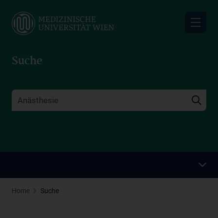
Skip
to
main
content
Suche
Home
Suche