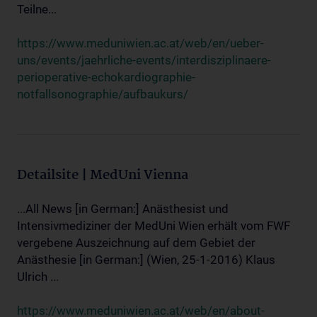
Teilne...
https://www.meduniwien.ac.at/web/en/ueber-
uns/events/jaehrliche-events/interdisziplinaere-
perioperative-echokardiographie-
notfallsonographie/aufbaukurs/
Detailsite | MedUni Vienna
...All News [in German:] Anästhesist und
Intensivmediziner der MedUni Wien erhält vom FWF
vergebene Auszeichnung auf dem Gebiet der
Anästhesie [in German:] (Wien, 25-1-2016) Klaus
Ulrich ...
https://www.meduniwien.ac.at/web/en/about-