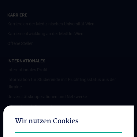
KARRIERE
Karriere an der Medizinischen Universität Wien
Karriereentwicklung an der MedUni Wien
Offene Stellen
INTERNATIONALES
Internationales Profil
Information für Studierende mit Flüchtlingsstatus aus der
Ukraine
Universitätskooperationen und Netzwerke
Internationale Kooperationen
Adjunct Professorships
Wir nutzen Cookies
Student & Staff Exchange
Das KPJ der MedUni Wien