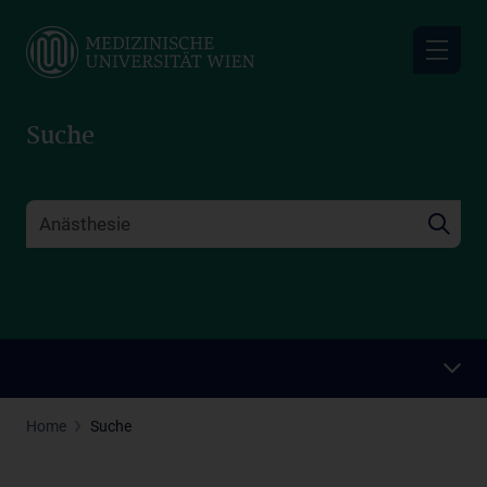
Skip
to
main
content
Suche
Home
Suche