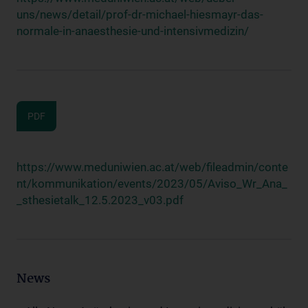
uns/news/detail/prof-dr-michael-hiesmayr-das-
normale-in-anaesthesie-und-intensivmedizin/
PDF
https://www.meduniwien.ac.at/web/fileadmin/conte
nt/kommunikation/events/2023/05/Aviso_Wr_Ana_
_sthesietalk_12.5.2023_v03.pdf
News