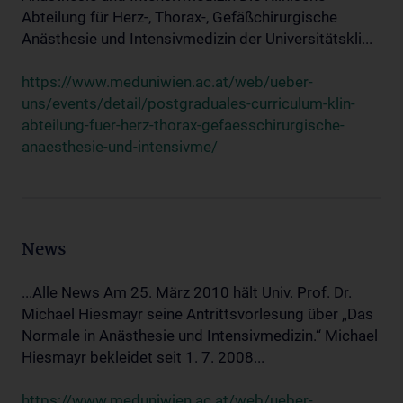
Abteilung für Herz-, Thorax-, Gefäßchirurgische
Anästhesie und Intensivmedizin der Universitätskli...
https://www.meduniwien.ac.at/web/ueber-
uns/events/detail/postgraduales-curriculum-klin-
abteilung-fuer-herz-thorax-gefaesschirurgische-
anaesthesie-und-intensivme/
News
...Alle News Am 25. März 2010 hält Univ. Prof. Dr.
Michael Hiesmayr seine Antrittsvorlesung über „Das
Normale in Anästhesie und Intensivmedizin.“ Michael
Hiesmayr bekleidet seit 1. 7. 2008...
https://www.meduniwien.ac.at/web/ueber-