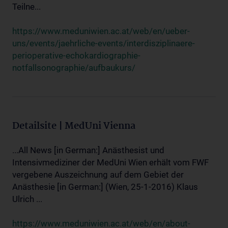
Teilne...
https://www.meduniwien.ac.at/web/en/ueber-
uns/events/jaehrliche-events/interdisziplinaere-
perioperative-echokardiographie-
notfallsonographie/aufbaukurs/
Detailsite | MedUni Vienna
...All News [in German:] Anästhesist und
Intensivmediziner der MedUni Wien erhält vom FWF
vergebene Auszeichnung auf dem Gebiet der
Anästhesie [in German:] (Wien, 25-1-2016) Klaus
Ulrich ...
https://www.meduniwien.ac.at/web/en/about-