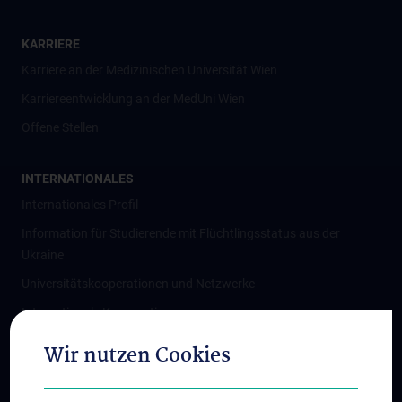
KARRIERE
Karriere an der Medizinischen Universität Wien
Karriereentwicklung an der MedUni Wien
Offene Stellen
INTERNATIONALES
Internationales Profil
Information für Studierende mit Flüchtlingsstatus aus der
Ukraine
Universitätskooperationen und Netzwerke
Internationale Kooperationen
Adjunct Professorships
Wir nutzen Cookies
Student & Staff Exchange
Das KPJ der MedUni Wien