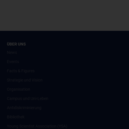
ÜBER UNS
News
Events
Facts & Figures
Strategie und Vision
Organisation
Campus und Uni-Leben
Antidiskriminierung
Bibliothek
Young Scientist Association (YSA)