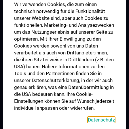
Wir verwenden Cookies, die zum einen
Graduiertentraining
technisch notwendig für die Funktionalität
Dual Career
unserer Website sind, aber auch Cookies zu
funktionellen, Marketing- und Analysezwecken
Trusted Reseach - Research Security - Foreign Interference
um das Nutzungserlebnis auf unserer Seite zu
UNESCO Lehrstuhl für Bioethik
optimieren. Mit Ihrer Einwilligung zu den
MUVI
Cookies werden sowohl von uns Daten
verarbeitet als auch von Drittanbieter:innen,
die ihren Sitz teilweise in Drittländern (z.B. den
USA) haben. Nähere Informationen zu den
Folgen Sie uns auf
Tools und den Partner:innen finden Sie in
unserer Datenschutzerklärung, in der wir auch
genau erklären, was eine Datenübermittlung in
die USA bedeuten kann. Ihre Cookie-
Einstellungen können Sie auf Wunsch jederzeit
individuell anpassen oder widerrufen.
PRESSE
JOBS
Datenschutz
MEDUNI SHOP