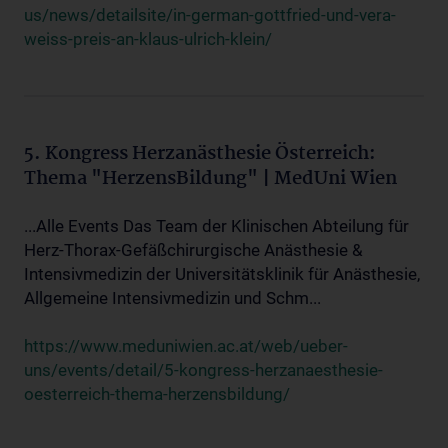
us/news/detailsite/in-german-gottfried-und-vera-
weiss-preis-an-klaus-ulrich-klein/
5. Kongress Herzanästhesie Österreich:
Thema "HerzensBildung" | MedUni Wien
...Alle Events Das Team der Klinischen Abteilung für
Herz-Thorax-Gefäßchirurgische Anästhesie &
Intensivmedizin der Universitätsklinik für Anästhesie,
Allgemeine Intensivmedizin und Schm...
https://www.meduniwien.ac.at/web/ueber-
uns/events/detail/5-kongress-herzanaesthesie-
oesterreich-thema-herzensbildung/