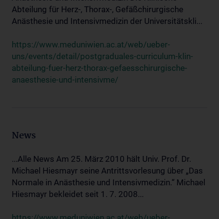
Abteilung für Herz-, Thorax-, Gefäßchirurgische
Anästhesie und Intensivmedizin der Universitätskli...
https://www.meduniwien.ac.at/web/ueber-
uns/events/detail/postgraduales-curriculum-klin-
abteilung-fuer-herz-thorax-gefaesschirurgische-
anaesthesie-und-intensivme/
News
...Alle News Am 25. März 2010 hält Univ. Prof. Dr.
Michael Hiesmayr seine Antrittsvorlesung über „Das
Normale in Anästhesie und Intensivmedizin.“ Michael
Hiesmayr bekleidet seit 1. 7. 2008...
https://www.meduniwien.ac.at/web/ueber-