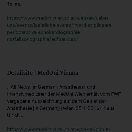
Teilne...
https://www.meduniwien.ac.at/web/en/ueber-
uns/events/jaehrliche-events/interdisziplinaere-
perioperative-echokardiographie-
notfallsonographie/aufbaukurs/
Detailsite | MedUni Vienna
...All News [in German:] Anästhesist und
Intensivmediziner der MedUni Wien erhält vom FWF
vergebene Auszeichnung auf dem Gebiet der
Anästhesie [in German:] (Wien, 25-1-2016) Klaus
Ulrich ...
https://www.meduniwien.ac.at/web/en/about-