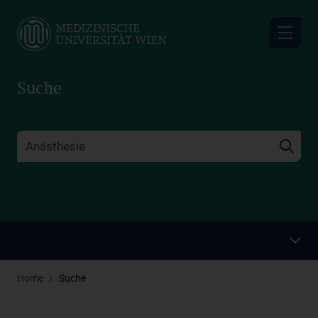
Skip
to
main
content
Suche
Home
Suche