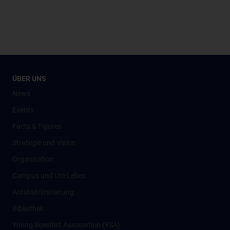
ÜBER UNS
News
Events
Facts & Figures
Strategie und Vision
Organisation
Campus und Uni-Leben
Antidiskriminierung
Bibliothek
Young Scientist Association (YSA)