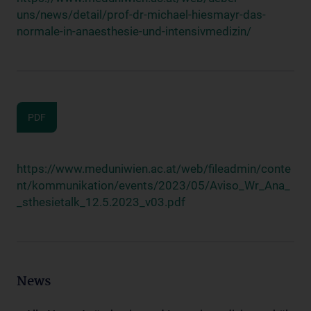
uns/news/detail/prof-dr-michael-hiesmayr-das-
normale-in-anaesthesie-und-intensivmedizin/
PDF
https://www.meduniwien.ac.at/web/fileadmin/conte
nt/kommunikation/events/2023/05/Aviso_Wr_Ana_
_sthesietalk_12.5.2023_v03.pdf
News