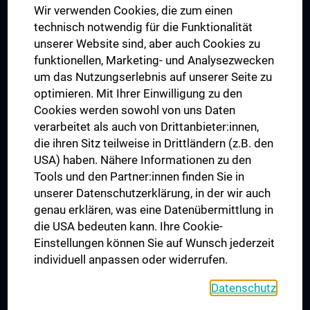
Wir verwenden Cookies, die zum einen
Graduiertentraining
technisch notwendig für die Funktionalität
Dual Career
unserer Website sind, aber auch Cookies zu
funktionellen, Marketing- und Analysezwecken
Trusted Reseach - Research Security - Foreign Interference
um das Nutzungserlebnis auf unserer Seite zu
UNESCO Lehrstuhl für Bioethik
optimieren. Mit Ihrer Einwilligung zu den
MUVI
Cookies werden sowohl von uns Daten
verarbeitet als auch von Drittanbieter:innen,
die ihren Sitz teilweise in Drittländern (z.B. den
USA) haben. Nähere Informationen zu den
Folgen Sie uns auf
Tools und den Partner:innen finden Sie in
unserer Datenschutzerklärung, in der wir auch
genau erklären, was eine Datenübermittlung in
die USA bedeuten kann. Ihre Cookie-
Einstellungen können Sie auf Wunsch jederzeit
individuell anpassen oder widerrufen.
PRESSE
JOBS
Datenschutz
MEDUNI SHOP