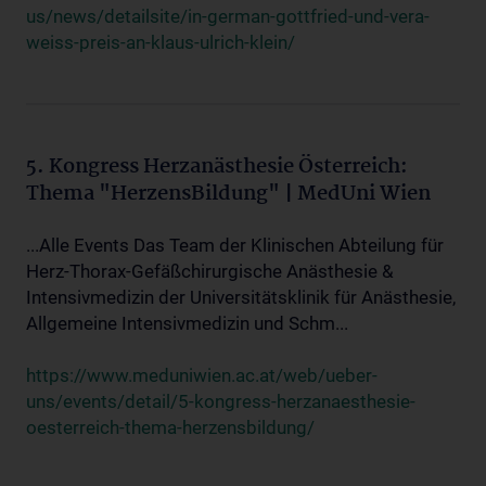
us/news/detailsite/in-german-gottfried-und-vera-
weiss-preis-an-klaus-ulrich-klein/
5. Kongress Herzanästhesie Österreich:
Thema "HerzensBildung" | MedUni Wien
...Alle Events Das Team der Klinischen Abteilung für
Herz-Thorax-Gefäßchirurgische Anästhesie &
Intensivmedizin der Universitätsklinik für Anästhesie,
Allgemeine Intensivmedizin und Schm...
https://www.meduniwien.ac.at/web/ueber-
uns/events/detail/5-kongress-herzanaesthesie-
oesterreich-thema-herzensbildung/