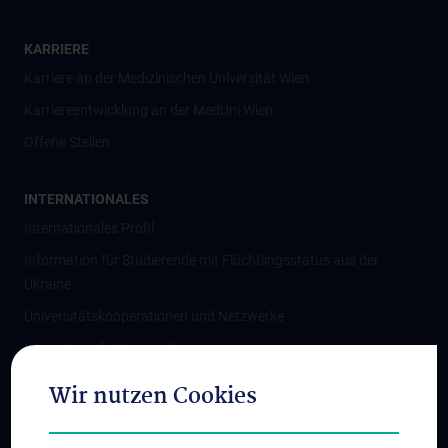
KARRIERE
Karriere an der Medizinischen Universität Wien
Karriereentwicklung an der MedUni Wien
Offene Stellen
INTERNATIONALES
Internationales Profil
Information für Studierende mit Flüchtlingsstatus aus der
Ukraine
Universitätskooperationen und Netzwerke
Internationale Kooperationen
Adjunct Professorships
Wir nutzen Cookies
Student & Staff Exchange
Das KPJ der MedUni Wien