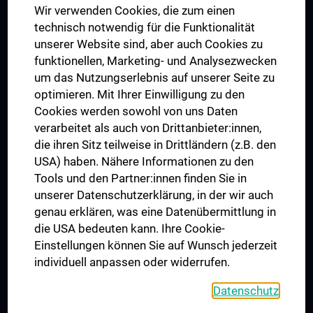
Wir verwenden Cookies, die zum einen
Graduiertentraining
technisch notwendig für die Funktionalität
Dual Career
unserer Website sind, aber auch Cookies zu
funktionellen, Marketing- und Analysezwecken
Trusted Reseach - Research Security - Foreign Interference
um das Nutzungserlebnis auf unserer Seite zu
UNESCO Lehrstuhl für Bioethik
optimieren. Mit Ihrer Einwilligung zu den
MUVI
Cookies werden sowohl von uns Daten
verarbeitet als auch von Drittanbieter:innen,
die ihren Sitz teilweise in Drittländern (z.B. den
USA) haben. Nähere Informationen zu den
Folgen Sie uns auf
Tools und den Partner:innen finden Sie in
unserer Datenschutzerklärung, in der wir auch
genau erklären, was eine Datenübermittlung in
die USA bedeuten kann. Ihre Cookie-
Einstellungen können Sie auf Wunsch jederzeit
individuell anpassen oder widerrufen.
PRESSE
JOBS
Datenschutz
MEDUNI SHOP