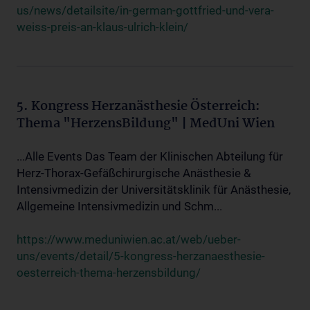
us/news/detailsite/in-german-gottfried-und-vera-
weiss-preis-an-klaus-ulrich-klein/
5. Kongress Herzanästhesie Österreich:
Thema "HerzensBildung" | MedUni Wien
...Alle Events Das Team der Klinischen Abteilung für
Herz-Thorax-Gefäßchirurgische Anästhesie &
Intensivmedizin der Universitätsklinik für Anästhesie,
Allgemeine Intensivmedizin und Schm...
https://www.meduniwien.ac.at/web/ueber-
uns/events/detail/5-kongress-herzanaesthesie-
oesterreich-thema-herzensbildung/