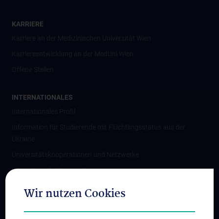
KARRIERE
Karriere an der Medizinischen Universität Wien
Karriereentwicklung an der MedUni Wien
Offene Stellen
INTERNATIONALES
Internationales Profil
Information für Studierende mit Flüchtlingsstatus aus der
Ukraine
Universitätskooperationen und Netzwerke
Internationale Kooperationen
Adjunct Professorships
Wir nutzen Cookies
Student & Staff Exchange
Das KPJ der MedUni Wien