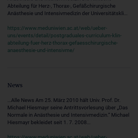
Abteilung für Herz-, Thorax-, Gefäßchirurgische
Anästhesie und Intensivmedizin der Universitätskli...
https://www.meduniwien.ac.at/web/ueber-
uns/events/detail/postgraduales-curriculum-klin-
abteilung-fuer-herz-thorax-gefaesschirurgische-
anaesthesie-und-intensivme/
News
...Alle News Am 25. März 2010 hält Univ. Prof. Dr.
Michael Hiesmayr seine Antrittsvorlesung über „Das
Normale in Anästhesie und Intensivmedizin.“ Michael
Hiesmayr bekleidet seit 1. 7. 2008...
https://www.meduniwien.ac.at/web/ueber-