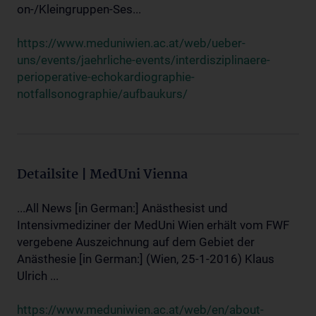
on-/Kleingruppen-Ses...
https://www.meduniwien.ac.at/web/ueber-
uns/events/jaehrliche-events/interdisziplinaere-
perioperative-echokardiographie-
notfallsonographie/aufbaukurs/
Detailsite | MedUni Vienna
...All News [in German:] Anästhesist und
Intensivmediziner der MedUni Wien erhält vom FWF
vergebene Auszeichnung auf dem Gebiet der
Anästhesie [in German:] (Wien, 25-1-2016) Klaus
Ulrich ...
https://www.meduniwien.ac.at/web/en/about-