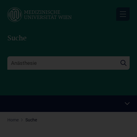
Skip
to
main
content
Suche
Home
Suche