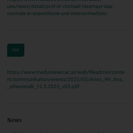
uns/news/detail/prof-dr-michael-hiesmayr-das-
normale-in-anaesthesie-und-intensivmedizin/
PDF
https://www.meduniwien.ac.at/web/fileadmin/conte
nt/kommunikation/events/2023/05/Aviso_Wr_Ana_
_sthesietalk_12.5.2023_v03.pdf
News