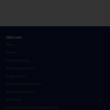
ÜBER UNS
News
Events
Facts & Figures
Strategie und Vision
Organisation
Campus und Uni-Leben
Antidiskriminierung
Bibliothek
Young Scientist Association (YSA)