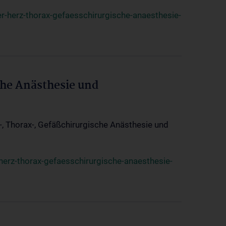
r-herz-thorax-gefaesschirurgische-anaesthesie-
che Anästhesie und
z-, Thorax-, Gefäßchirurgische Anästhesie und
herz-thorax-gefaesschirurgische-anaesthesie-