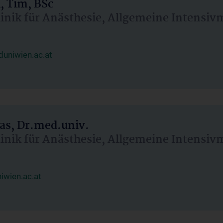
, Tim, BSc
linik für Anästhesie, Allgemeine Intensi
uniwien.ac.at
as, Dr.med.univ.
linik für Anästhesie, Allgemeine Intensi
wien.ac.at