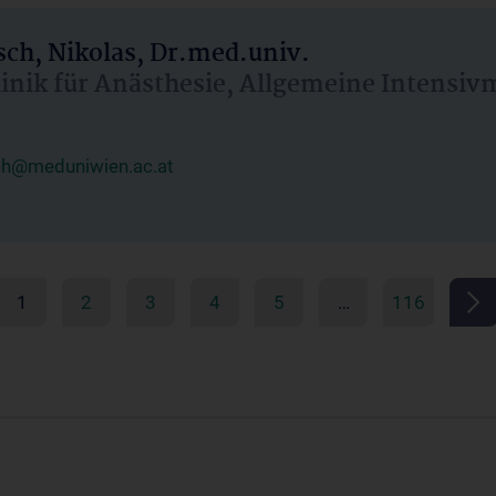
ch, Nikolas, Dr.med.univ.
linik für Anästhesie, Allgemeine Intensi
ch@meduniwien.ac.at
1
2
3
4
5
…
116