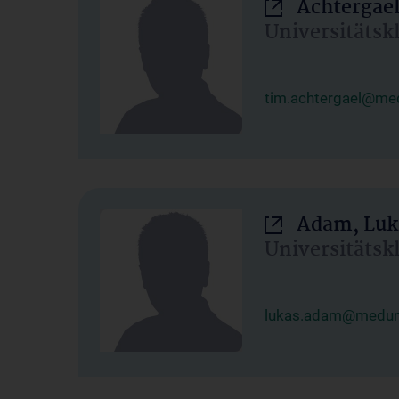
Achtergael
Universitätsk
tim.achtergael@med
Adam, Luk
Universitätsk
lukas.adam@meduni