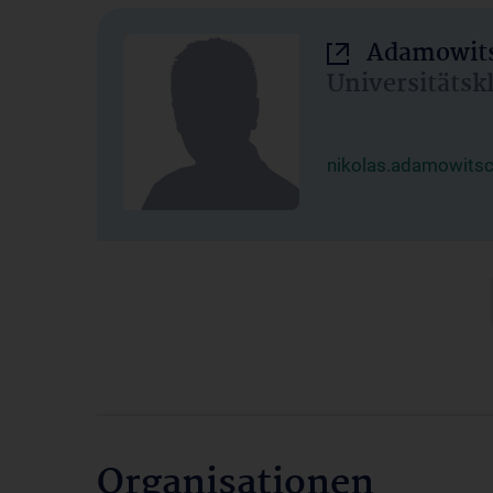
Adamowits
Universitätsk
nikolas.adamowits
Organisationen