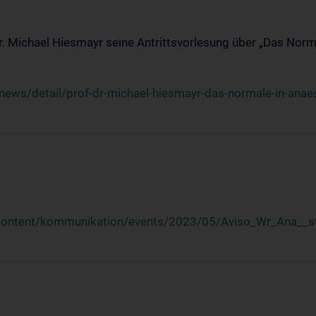
Dr. Michael Hiesmayr seine Antrittsvorlesung über „Das Norm
ews/detail/prof-dr-michael-hiesmayr-das-normale-in-anaes
/content/kommunikation/events/2023/05/Aviso_Wr_Ana__st