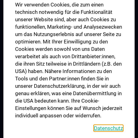
Wir verwenden Cookies, die zum einen
Graduiertentraining
technisch notwendig für die Funktionalität
Dual Career
unserer Website sind, aber auch Cookies zu
funktionellen, Marketing- und Analysezwecken
Trusted Reseach - Research Security - Foreign Interference
um das Nutzungserlebnis auf unserer Seite zu
UNESCO Lehrstuhl für Bioethik
optimieren. Mit Ihrer Einwilligung zu den
MUVI
Cookies werden sowohl von uns Daten
verarbeitet als auch von Drittanbieter:innen,
die ihren Sitz teilweise in Drittländern (z.B. den
USA) haben. Nähere Informationen zu den
Folgen Sie uns auf
Tools und den Partner:innen finden Sie in
unserer Datenschutzerklärung, in der wir auch
genau erklären, was eine Datenübermittlung in
die USA bedeuten kann. Ihre Cookie-
Einstellungen können Sie auf Wunsch jederzeit
individuell anpassen oder widerrufen.
PRESSE
JOBS
Datenschutz
MEDUNI SHOP