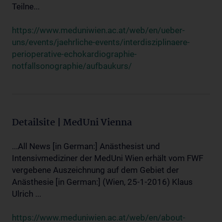
Teilne...
https://www.meduniwien.ac.at/web/en/ueber-
uns/events/jaehrliche-events/interdisziplinaere-
perioperative-echokardiographie-
notfallsonographie/aufbaukurs/
Detailsite | MedUni Vienna
...All News [in German:] Anästhesist und
Intensivmediziner der MedUni Wien erhält vom FWF
vergebene Auszeichnung auf dem Gebiet der
Anästhesie [in German:] (Wien, 25-1-2016) Klaus
Ulrich ...
https://www.meduniwien.ac.at/web/en/about-