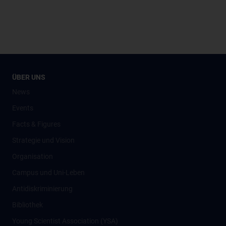
ÜBER UNS
News
Events
Facts & Figures
Strategie und Vision
Organisation
Campus und Uni-Leben
Antidiskriminierung
Bibliothek
Young Scientist Association (YSA)