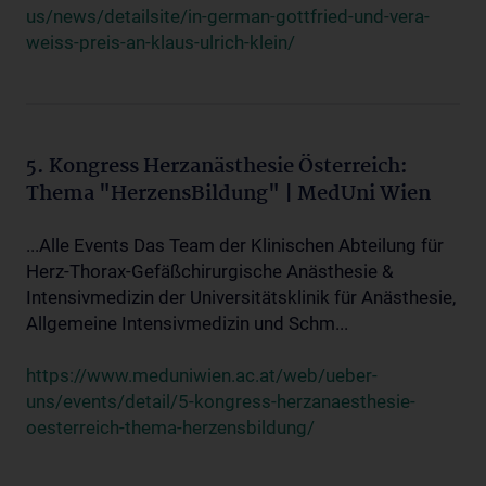
us/news/detailsite/in-german-gottfried-und-vera-
weiss-preis-an-klaus-ulrich-klein/
5. Kongress Herzanästhesie Österreich:
Thema "HerzensBildung" | MedUni Wien
...Alle Events Das Team der Klinischen Abteilung für
Herz-Thorax-Gefäßchirurgische Anästhesie &
Intensivmedizin der Universitätsklinik für Anästhesie,
Allgemeine Intensivmedizin und Schm...
https://www.meduniwien.ac.at/web/ueber-
uns/events/detail/5-kongress-herzanaesthesie-
oesterreich-thema-herzensbildung/