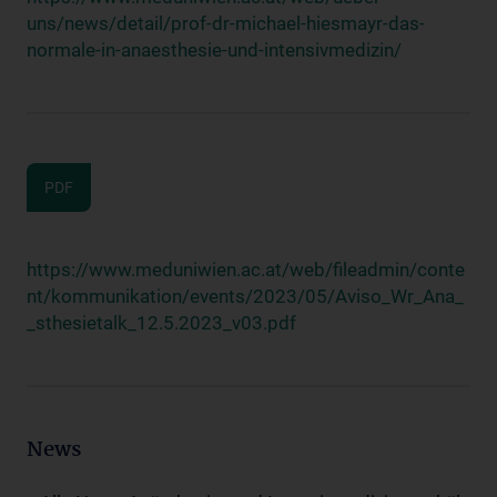
uns/news/detail/prof-dr-michael-hiesmayr-das-
normale-in-anaesthesie-und-intensivmedizin/
PDF
https://www.meduniwien.ac.at/web/fileadmin/conte
nt/kommunikation/events/2023/05/Aviso_Wr_Ana_
_sthesietalk_12.5.2023_v03.pdf
News