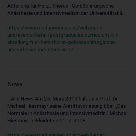
Abteilung für Herz-, Thorax-, Gefäßchirurgische
Anästhesie und Intensivmedizin der Universitätskli...
https://www.meduniwien.ac.at/web/ueber-
uns/events/detail/postgraduales-curriculum-klin-
abteilung-fuer-herz-thorax-gefaesschirurgische-
anaesthesie-und-intensivme/
News
...Alle News Am 25. März 2010 hält Univ. Prof. Dr.
Michael Hiesmayr seine Antrittsvorlesung über „Das
Normale in Anästhesie und Intensivmedizin.“ Michael
Hiesmayr bekleidet seit 1. 7. 2008...
https://www.meduniwien.ac.at/web/ueber-