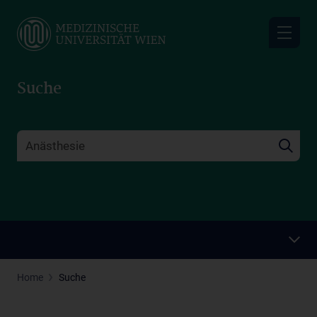
Skip
to
main
content
Suche
Home
Suche