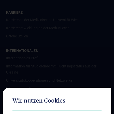
KARRIERE
Karriere an der Medizinischen Universität Wien
Karriereentwicklung an der MedUni Wien
Offene Stellen
INTERNATIONALES
Internationales Profil
Information für Studierende mit Flüchtlingsstatus aus der
Ukraine
Universitätskooperationen und Netzwerke
Internationale Kooperationen
Adjunct Professorships
Wir nutzen Cookies
Student & Staff Exchange
Das KPJ der MedUni Wien