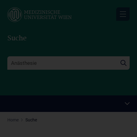
Skip
to
main
content
Suche
Home
Suche