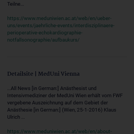
Teilne...
https://www.meduniwien.ac.at/web/en/ueber-
uns/events/jaehrliche-events/interdisziplinaere-
perioperative-echokardiographie-
notfallsonographie/aufbaukurs/
Detailsite | MedUni Vienna
...All News [in German:] Anästhesist und
Intensivmediziner der MedUni Wien erhält vom FWF
vergebene Auszeichnung auf dem Gebiet der
Anästhesie [in German:] (Wien, 25-1-2016) Klaus
Ulrich ...
https://www.meduniwien.ac.at/web/en/about-