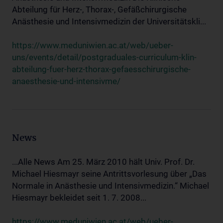
Abteilung für Herz-, Thorax-, Gefäßchirurgische
Anästhesie und Intensivmedizin der Universitätskli...
https://www.meduniwien.ac.at/web/ueber-
uns/events/detail/postgraduales-curriculum-klin-
abteilung-fuer-herz-thorax-gefaesschirurgische-
anaesthesie-und-intensivme/
News
...Alle News Am 25. März 2010 hält Univ. Prof. Dr.
Michael Hiesmayr seine Antrittsvorlesung über „Das
Normale in Anästhesie und Intensivmedizin.“ Michael
Hiesmayr bekleidet seit 1. 7. 2008...
https://www.meduniwien.ac.at/web/ueber-