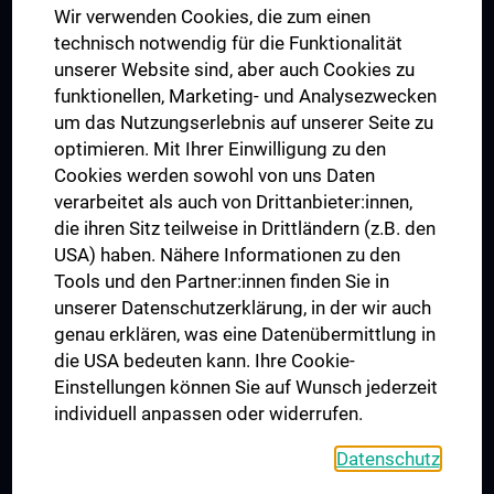
Wir verwenden Cookies, die zum einen
Graduiertentraining
technisch notwendig für die Funktionalität
Dual Career
unserer Website sind, aber auch Cookies zu
funktionellen, Marketing- und Analysezwecken
Trusted Reseach - Research Security - Foreign Interference
um das Nutzungserlebnis auf unserer Seite zu
UNESCO Lehrstuhl für Bioethik
optimieren. Mit Ihrer Einwilligung zu den
MUVI
Cookies werden sowohl von uns Daten
verarbeitet als auch von Drittanbieter:innen,
die ihren Sitz teilweise in Drittländern (z.B. den
USA) haben. Nähere Informationen zu den
Folgen Sie uns auf
Tools und den Partner:innen finden Sie in
unserer Datenschutzerklärung, in der wir auch
genau erklären, was eine Datenübermittlung in
die USA bedeuten kann. Ihre Cookie-
Einstellungen können Sie auf Wunsch jederzeit
individuell anpassen oder widerrufen.
PRESSE
JOBS
Datenschutz
MEDUNI SHOP