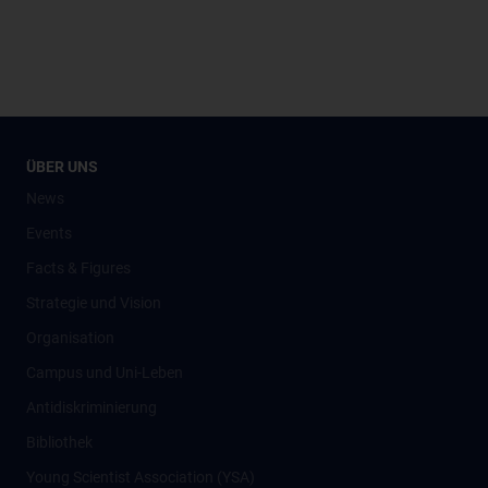
ÜBER UNS
News
Events
Facts & Figures
Strategie und Vision
Organisation
Campus und Uni-Leben
Antidiskriminierung
Bibliothek
Young Scientist Association (YSA)