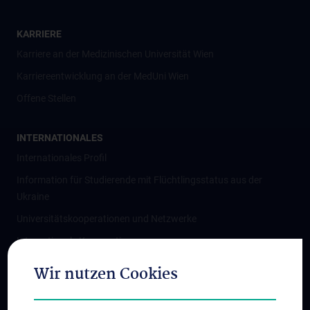
KARRIERE
Karriere an der Medizinischen Universität Wien
Karriereentwicklung an der MedUni Wien
Offene Stellen
INTERNATIONALES
Internationales Profil
Information für Studierende mit Flüchtlingsstatus aus der
Ukraine
Universitätskooperationen und Netzwerke
Internationale Kooperationen
Adjunct Professorships
Wir nutzen Cookies
Student & Staff Exchange
Das KPJ der MedUni Wien