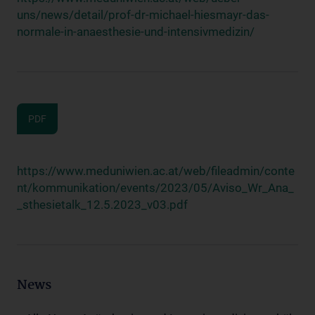
uns/news/detail/prof-dr-michael-hiesmayr-das-
normale-in-anaesthesie-und-intensivmedizin/
PDF
https://www.meduniwien.ac.at/web/fileadmin/conte
nt/kommunikation/events/2023/05/Aviso_Wr_Ana_
_sthesietalk_12.5.2023_v03.pdf
News