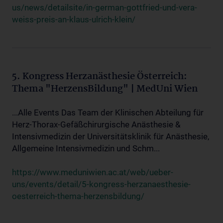
us/news/detailsite/in-german-gottfried-und-vera-
weiss-preis-an-klaus-ulrich-klein/
5. Kongress Herzanästhesie Österreich:
Thema "HerzensBildung" | MedUni Wien
...Alle Events Das Team der Klinischen Abteilung für
Herz-Thorax-Gefäßchirurgische Anästhesie &
Intensivmedizin der Universitätsklinik für Anästhesie,
Allgemeine Intensivmedizin und Schm...
https://www.meduniwien.ac.at/web/ueber-
uns/events/detail/5-kongress-herzanaesthesie-
oesterreich-thema-herzensbildung/