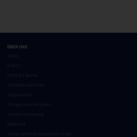
ÜBER UNS
News
Events
Facts & Figures
Strategie und Vision
Organisation
Campus und Uni-Leben
Antidiskriminierung
Bibliothek
Young Scientist Association (YSA)