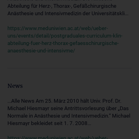
Abteilung für Herz-, Thorax-, Gefäßchirurgische
Anästhesie und Intensivmedizin der Universitätskli...
https://www.meduniwien.ac.at/web/ueber-
uns/events/detail/postgraduales-curriculum-klin-
abteilung-fuer-herz-thorax-gefaesschirurgische-
anaesthesie-und-intensivme/
News
...Alle News Am 25. März 2010 hält Univ. Prof. Dr.
Michael Hiesmayr seine Antrittsvorlesung über „Das
Normale in Anästhesie und Intensivmedizin.“ Michael
Hiesmayr bekleidet seit 1. 7. 2008...
https://www.meduniwien.ac.at/web/ueber-