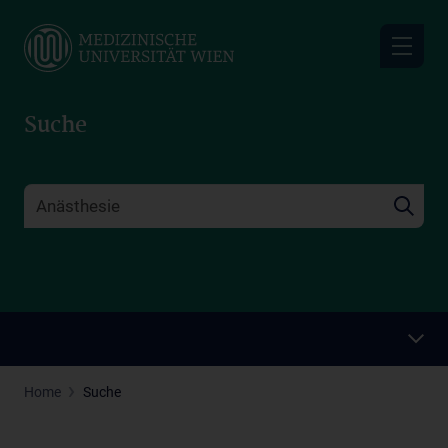
Skip
to
main
content
Suche
Home
Suche