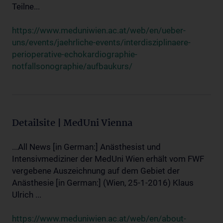
Teilne...
https://www.meduniwien.ac.at/web/en/ueber-
uns/events/jaehrliche-events/interdisziplinaere-
perioperative-echokardiographie-
notfallsonographie/aufbaukurs/
Detailsite | MedUni Vienna
...All News [in German:] Anästhesist und
Intensivmediziner der MedUni Wien erhält vom FWF
vergebene Auszeichnung auf dem Gebiet der
Anästhesie [in German:] (Wien, 25-1-2016) Klaus
Ulrich ...
https://www.meduniwien.ac.at/web/en/about-