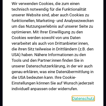
Wir verwenden Cookies, die zum einen
Graduiertentraining
technisch notwendig für die Funktionalität
Dual Career
unserer Website sind, aber auch Cookies zu
funktionellen, Marketing- und Analysezwecken
Trusted Reseach - Research Security - Foreign Interference
um das Nutzungserlebnis auf unserer Seite zu
UNESCO Lehrstuhl für Bioethik
optimieren. Mit Ihrer Einwilligung zu den
MUVI
Cookies werden sowohl von uns Daten
verarbeitet als auch von Drittanbieter:innen,
die ihren Sitz teilweise in Drittländern (z.B. den
USA) haben. Nähere Informationen zu den
Folgen Sie uns auf
Tools und den Partner:innen finden Sie in
unserer Datenschutzerklärung, in der wir auch
genau erklären, was eine Datenübermittlung in
die USA bedeuten kann. Ihre Cookie-
Einstellungen können Sie auf Wunsch jederzeit
individuell anpassen oder widerrufen.
PRESSE
JOBS
Datenschutz
MEDUNI SHOP