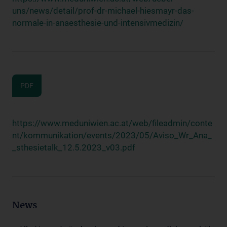
uns/news/detail/prof-dr-michael-hiesmayr-das-
normale-in-anaesthesie-und-intensivmedizin/
PDF
https://www.meduniwien.ac.at/web/fileadmin/conte
nt/kommunikation/events/2023/05/Aviso_Wr_Ana_
_sthesietalk_12.5.2023_v03.pdf
News