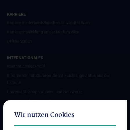
KARRIERE
Karriere an der Medizinischen Universität Wien
Karriereentwicklung an der MedUni Wien
Offene Stellen
INTERNATIONALES
Internationales Profil
Information für Studierende mit Flüchtlingsstatus aus der
Ukraine
Universitätskooperationen und Netzwerke
Internationale Kooperationen
Adjunct Professorships
Wir nutzen Cookies
Student & Staff Exchange
Das KPJ der MedUni Wien