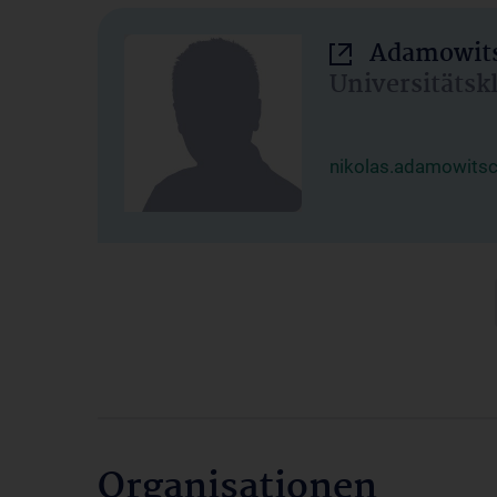
Adamowits
Universitätsk
nikolas.adamowits
Organisationen