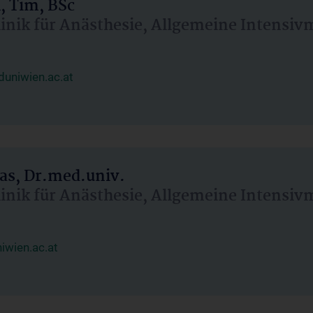
, Tim, BSc
linik für Anästhesie, Allgemeine Intensi
uniwien.ac.at
as, Dr.med.univ.
linik für Anästhesie, Allgemeine Intensi
wien.ac.at