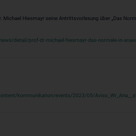
Dr. Michael Hiesmayr seine Antrittsvorlesung über „Das Norm
ews/detail/prof-dr-michael-hiesmayr-das-normale-in-anaes
/content/kommunikation/events/2023/05/Aviso_Wr_Ana__st