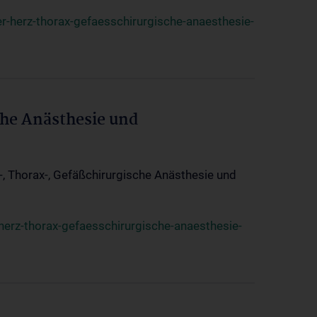
r-herz-thorax-gefaesschirurgische-anaesthesie-
che Anästhesie und
z-, Thorax-, Gefäßchirurgische Anästhesie und
herz-thorax-gefaesschirurgische-anaesthesie-