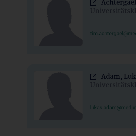
Achtergael
Universitätsk
tim.achtergael@med
Adam, Luk
Universitätsk
lukas.adam@meduni