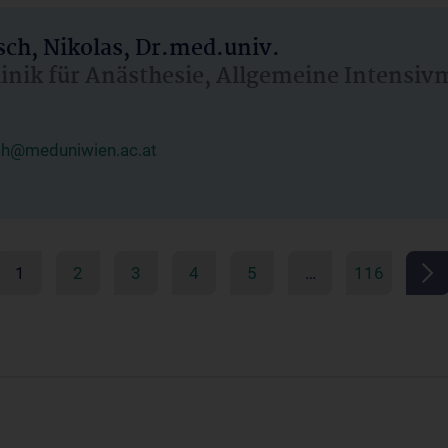
ch, Nikolas, Dr.med.univ.
linik für Anästhesie, Allgemeine Intensi
ch@meduniwien.ac.at
1
2
3
4
5
…
116