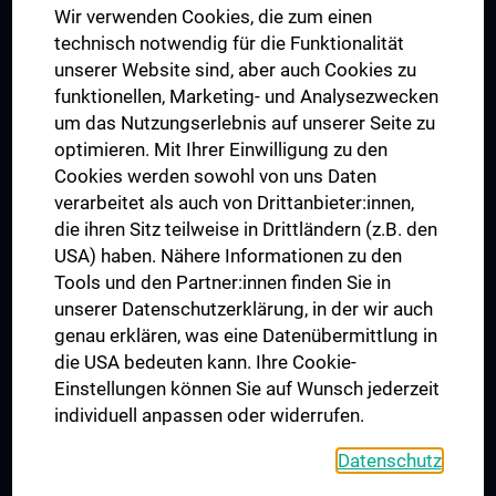
Wir verwenden Cookies, die zum einen
Graduiertentraining
technisch notwendig für die Funktionalität
Dual Career
unserer Website sind, aber auch Cookies zu
funktionellen, Marketing- und Analysezwecken
Trusted Reseach - Research Security - Foreign Interference
um das Nutzungserlebnis auf unserer Seite zu
UNESCO Lehrstuhl für Bioethik
optimieren. Mit Ihrer Einwilligung zu den
MUVI
Cookies werden sowohl von uns Daten
verarbeitet als auch von Drittanbieter:innen,
die ihren Sitz teilweise in Drittländern (z.B. den
USA) haben. Nähere Informationen zu den
Folgen Sie uns auf
Tools und den Partner:innen finden Sie in
unserer Datenschutzerklärung, in der wir auch
genau erklären, was eine Datenübermittlung in
die USA bedeuten kann. Ihre Cookie-
Einstellungen können Sie auf Wunsch jederzeit
individuell anpassen oder widerrufen.
PRESSE
JOBS
Datenschutz
MEDUNI SHOP