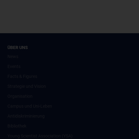
ÜBER UNS
News
Events
Facts & Figures
Strategie und Vision
Organisation
Campus und Uni-Leben
Antidiskriminierung
Bibliothek
Young Scientist Association (YSA)