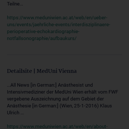
Teilne...
https://www.meduniwien.ac.at/web/en/ueber-
uns/events/jaehrliche-events/interdisziplinaere-
perioperative-echokardiographie-
notfallsonographie/aufbaukurs/
Detailsite | MedUni Vienna
...All News [in German:] Anästhesist und
Intensivmediziner der MedUni Wien erhält vom FWF
vergebene Auszeichnung auf dem Gebiet der
Anästhesie [in German:] (Wien, 25-1-2016) Klaus
Ulrich ...
https://www.meduniwien.ac.at/web/en/about-