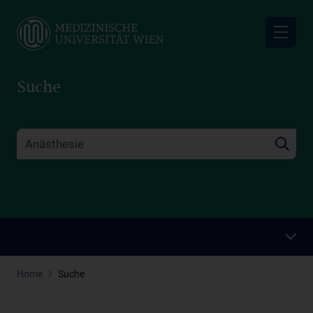
Skip
to
main
content
Suche
Home
Suche