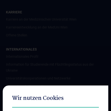
KARRIERE
Karriere an der Medizinischen Universität Wien
Karriereentwicklung an der MedUni Wien
Offene Stellen
INTERNATIONALES
Internationales Profil
Information für Studierende mit Flüchtlingsstatus aus der
Ukraine
Universitätskooperationen und Netzwerke
Internationale Kooperationen
Adjunct Professorships
Wir nutzen Cookies
Student & Staff Exchange
Das KPJ der MedUni Wien