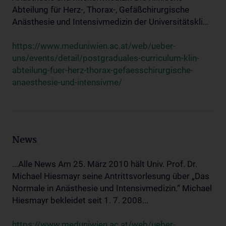
Abteilung für Herz-, Thorax-, Gefäßchirurgische
Anästhesie und Intensivmedizin der Universitätskli...
https://www.meduniwien.ac.at/web/ueber-
uns/events/detail/postgraduales-curriculum-klin-
abteilung-fuer-herz-thorax-gefaesschirurgische-
anaesthesie-und-intensivme/
News
...Alle News Am 25. März 2010 hält Univ. Prof. Dr.
Michael Hiesmayr seine Antrittsvorlesung über „Das
Normale in Anästhesie und Intensivmedizin.“ Michael
Hiesmayr bekleidet seit 1. 7. 2008...
https://www.meduniwien.ac.at/web/ueber-