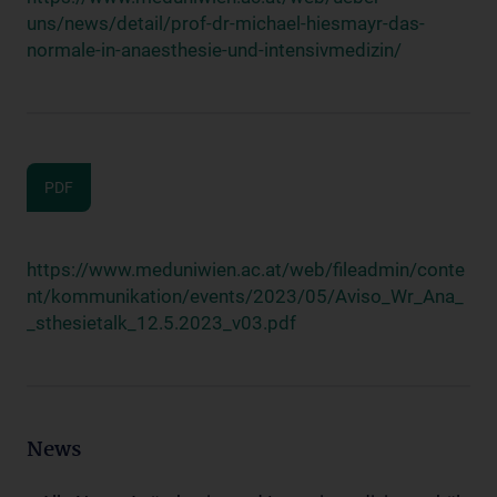
uns/news/detail/prof-dr-michael-hiesmayr-das-
normale-in-anaesthesie-und-intensivmedizin/
PDF
https://www.meduniwien.ac.at/web/fileadmin/conte
nt/kommunikation/events/2023/05/Aviso_Wr_Ana_
_sthesietalk_12.5.2023_v03.pdf
News