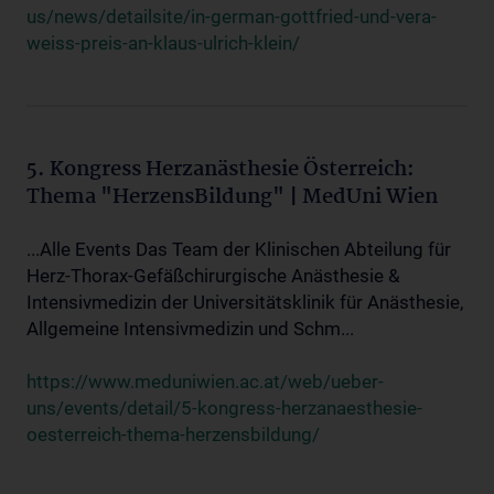
us/news/detailsite/in-german-gottfried-und-vera-
weiss-preis-an-klaus-ulrich-klein/
5. Kongress Herzanästhesie Österreich:
Thema "HerzensBildung" | MedUni Wien
...Alle Events Das Team der Klinischen Abteilung für
Herz-Thorax-Gefäßchirurgische Anästhesie &
Intensivmedizin der Universitätsklinik für Anästhesie,
Allgemeine Intensivmedizin und Schm...
https://www.meduniwien.ac.at/web/ueber-
uns/events/detail/5-kongress-herzanaesthesie-
oesterreich-thema-herzensbildung/