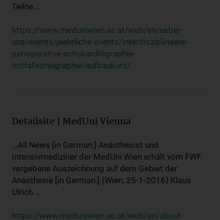
Teilne...
https://www.meduniwien.ac.at/web/en/ueber-
uns/events/jaehrliche-events/interdisziplinaere-
perioperative-echokardiographie-
notfallsonographie/aufbaukurs/
Detailsite | MedUni Vienna
...All News [in German:] Anästhesist und
Intensivmediziner der MedUni Wien erhält vom FWF
vergebene Auszeichnung auf dem Gebiet der
Anästhesie [in German:] (Wien, 25-1-2016) Klaus
Ulrich ...
https://www.meduniwien.ac.at/web/en/about-