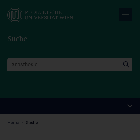
Skip
to
main
content
Suche
Home
Suche