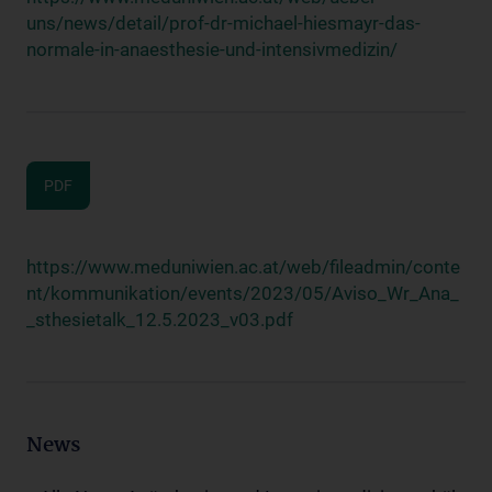
uns/news/detail/prof-dr-michael-hiesmayr-das-
normale-in-anaesthesie-und-intensivmedizin/
PDF
https://www.meduniwien.ac.at/web/fileadmin/conte
nt/kommunikation/events/2023/05/Aviso_Wr_Ana_
_sthesietalk_12.5.2023_v03.pdf
News