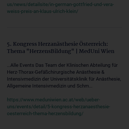
us/news/detailsite/in-german-gottfried-und-vera-
weiss-preis-an-klaus-ulrich-klein/
5. Kongress Herzanästhesie Österreich:
Thema "HerzensBildung" | MedUni Wien
...Alle Events Das Team der Klinischen Abteilung für
Herz-Thorax-Gefäßchirurgische Anästhesie &
Intensivmedizin der Universitätsklinik für Anästhesie,
Allgemeine Intensivmedizin und Schm...
https://www.meduniwien.ac.at/web/ueber-
uns/events/detail/5-kongress-herzanaesthesie-
oesterreich-thema-herzensbildung/