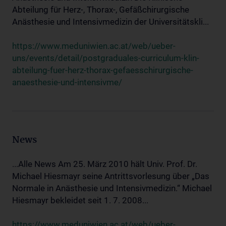
Abteilung für Herz-, Thorax-, Gefäßchirurgische
Anästhesie und Intensivmedizin der Universitätskli...
https://www.meduniwien.ac.at/web/ueber-
uns/events/detail/postgraduales-curriculum-klin-
abteilung-fuer-herz-thorax-gefaesschirurgische-
anaesthesie-und-intensivme/
News
...Alle News Am 25. März 2010 hält Univ. Prof. Dr.
Michael Hiesmayr seine Antrittsvorlesung über „Das
Normale in Anästhesie und Intensivmedizin.“ Michael
Hiesmayr bekleidet seit 1. 7. 2008...
https://www.meduniwien.ac.at/web/ueber-