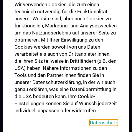
Wir verwenden Cookies, die zum einen
Graduiertentraining
technisch notwendig für die Funktionalität
Dual Career
unserer Website sind, aber auch Cookies zu
funktionellen, Marketing- und Analysezwecken
Trusted Reseach - Research Security - Foreign Interference
um das Nutzungserlebnis auf unserer Seite zu
UNESCO Lehrstuhl für Bioethik
optimieren. Mit Ihrer Einwilligung zu den
MUVI
Cookies werden sowohl von uns Daten
verarbeitet als auch von Drittanbieter:innen,
die ihren Sitz teilweise in Drittländern (z.B. den
USA) haben. Nähere Informationen zu den
Folgen Sie uns auf
Tools und den Partner:innen finden Sie in
unserer Datenschutzerklärung, in der wir auch
genau erklären, was eine Datenübermittlung in
die USA bedeuten kann. Ihre Cookie-
Einstellungen können Sie auf Wunsch jederzeit
individuell anpassen oder widerrufen.
PRESSE
JOBS
Datenschutz
MEDUNI SHOP