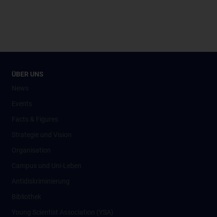
ÜBER UNS
News
Events
Facts & Figures
Strategie und Vision
Organisation
Campus und Uni-Leben
Antidiskriminierung
Bibliothek
Young Scientist Association (YSA)