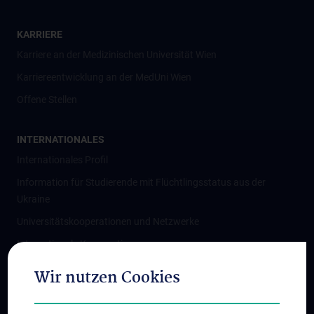
KARRIERE
Karriere an der Medizinischen Universität Wien
Karriereentwicklung an der MedUni Wien
Offene Stellen
INTERNATIONALES
Internationales Profil
Information für Studierende mit Flüchtlingsstatus aus der
Ukraine
Universitätskooperationen und Netzwerke
Internationale Kooperationen
Adjunct Professorships
Wir nutzen Cookies
Student & Staff Exchange
Das KPJ der MedUni Wien