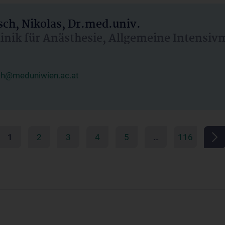
ch, Nikolas, Dr.med.univ.
linik für Anästhesie, Allgemeine Intensi
ch@meduniwien.ac.at
1
2
3
4
5
…
116