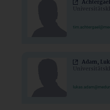
Achtergael
Universitätsk
tim.achtergael@med
Adam, Luk
Universitätsk
lukas.adam@meduni