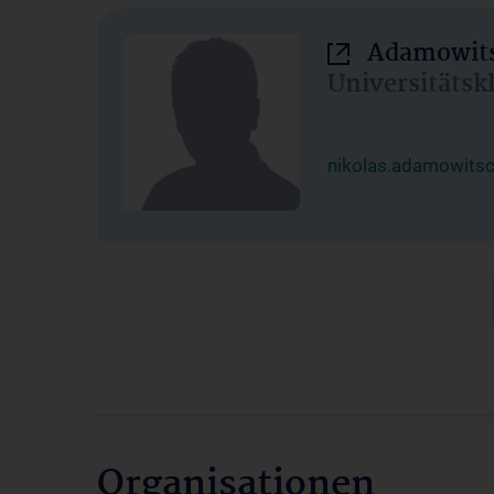
Adamowits
Universitätsk
nikolas.adamowits
Organisationen