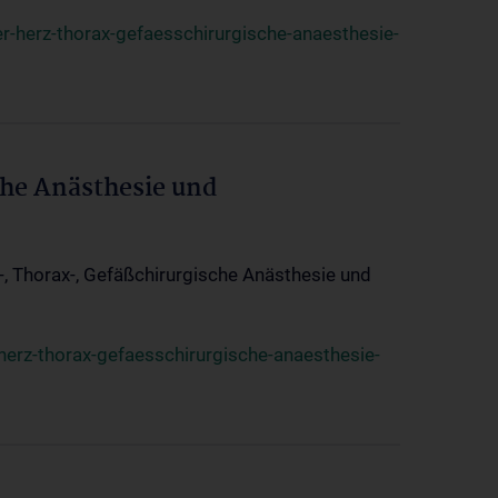
r-herz-thorax-gefaesschirurgische-anaesthesie-
che Anästhesie und
z-, Thorax-, Gefäßchirurgische Anästhesie und
herz-thorax-gefaesschirurgische-anaesthesie-