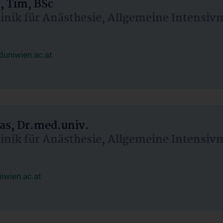
, Tim, BSc
linik für Anästhesie, Allgemeine Intensi
uniwien.ac.at
as, Dr.med.univ.
linik für Anästhesie, Allgemeine Intensi
wien.ac.at