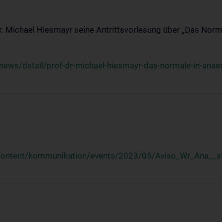
Dr. Michael Hiesmayr seine Antrittsvorlesung über „Das Norm
ews/detail/prof-dr-michael-hiesmayr-das-normale-in-anaes
/content/kommunikation/events/2023/05/Aviso_Wr_Ana__st