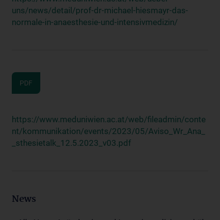
uns/news/detail/prof-dr-michael-hiesmayr-das-
normale-in-anaesthesie-und-intensivmedizin/
PDF
https://www.meduniwien.ac.at/web/fileadmin/conte
nt/kommunikation/events/2023/05/Aviso_Wr_Ana_
_sthesietalk_12.5.2023_v03.pdf
News