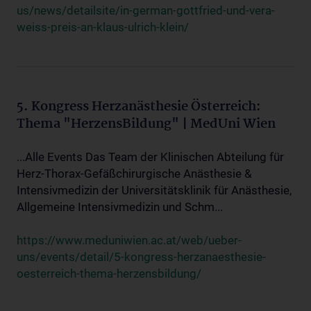
us/news/detailsite/in-german-gottfried-und-vera-
weiss-preis-an-klaus-ulrich-klein/
5. Kongress Herzanästhesie Österreich:
Thema "HerzensBildung" | MedUni Wien
...Alle Events Das Team der Klinischen Abteilung für
Herz-Thorax-Gefäßchirurgische Anästhesie &
Intensivmedizin der Universitätsklinik für Anästhesie,
Allgemeine Intensivmedizin und Schm...
https://www.meduniwien.ac.at/web/ueber-
uns/events/detail/5-kongress-herzanaesthesie-
oesterreich-thema-herzensbildung/