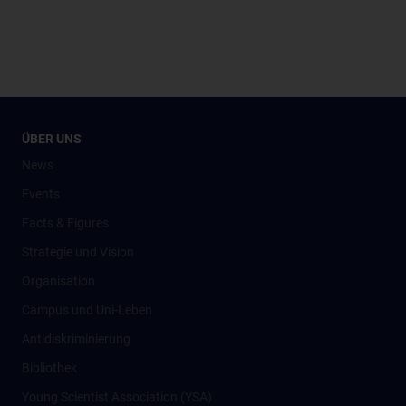
ÜBER UNS
News
Events
Facts & Figures
Strategie und Vision
Organisation
Campus und Uni-Leben
Antidiskriminierung
Bibliothek
Young Scientist Association (YSA)