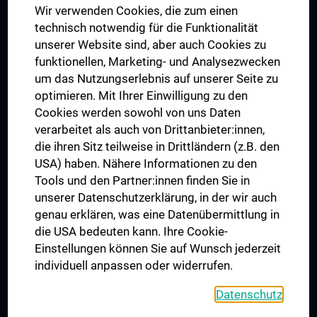
Wir verwenden Cookies, die zum einen
Graduiertentraining
technisch notwendig für die Funktionalität
Dual Career
unserer Website sind, aber auch Cookies zu
funktionellen, Marketing- und Analysezwecken
Trusted Reseach - Research Security - Foreign Interference
um das Nutzungserlebnis auf unserer Seite zu
UNESCO Lehrstuhl für Bioethik
optimieren. Mit Ihrer Einwilligung zu den
MUVI
Cookies werden sowohl von uns Daten
verarbeitet als auch von Drittanbieter:innen,
die ihren Sitz teilweise in Drittländern (z.B. den
USA) haben. Nähere Informationen zu den
Folgen Sie uns auf
Tools und den Partner:innen finden Sie in
unserer Datenschutzerklärung, in der wir auch
genau erklären, was eine Datenübermittlung in
die USA bedeuten kann. Ihre Cookie-
Einstellungen können Sie auf Wunsch jederzeit
individuell anpassen oder widerrufen.
PRESSE
JOBS
Datenschutz
MEDUNI SHOP