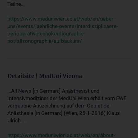
Teilne...
https://www.meduniwien.ac.at/web/en/ueber-
uns/events/jaehrliche-events/interdisziplinaere-
perioperative-echokardiographie-
notfallsonographie/aufbaukurs/
Detailsite | MedUni Vienna
...All News [in German:] Anästhesist und
Intensivmediziner der MedUni Wien erhält vom FWF
vergebene Auszeichnung auf dem Gebiet der
Anästhesie [in German:] (Wien, 25-1-2016) Klaus
Ulrich ...
https://www.meduniwien.ac.at/web/en/about-