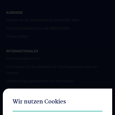
KARRIERE
Karriere an der Medizinischen Universität Wien
Karriereentwicklung an der MedUni Wien
Offene Stellen
INTERNATIONALES
Internationales Profil
Information für Studierende mit Flüchtlingsstatus aus der
Ukraine
Universitätskooperationen und Netzwerke
Internationale Kooperationen
Adjunct Professorships
Wir nutzen Cookies
Student & Staff Exchange
Das KPJ der MedUni Wien