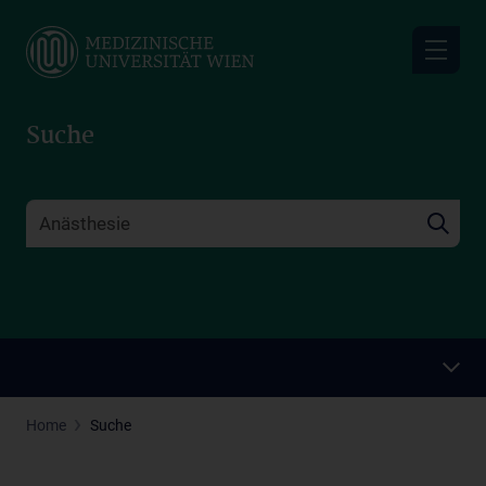
Skip
to
main
content
Suche
Home
Suche