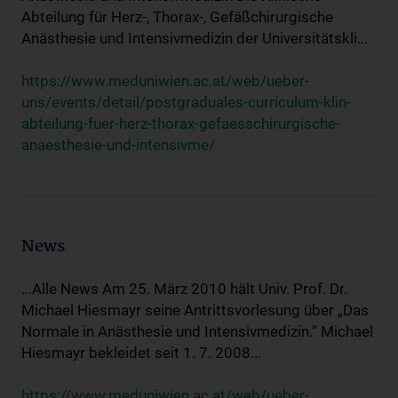
Abteilung für Herz-, Thorax-, Gefäßchirurgische
Anästhesie und Intensivmedizin der Universitätskli...
https://www.meduniwien.ac.at/web/ueber-
uns/events/detail/postgraduales-curriculum-klin-
abteilung-fuer-herz-thorax-gefaesschirurgische-
anaesthesie-und-intensivme/
News
...Alle News Am 25. März 2010 hält Univ. Prof. Dr.
Michael Hiesmayr seine Antrittsvorlesung über „Das
Normale in Anästhesie und Intensivmedizin.“ Michael
Hiesmayr bekleidet seit 1. 7. 2008...
https://www.meduniwien.ac.at/web/ueber-