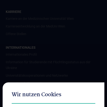
KARRIERE
Karriere an der Medizinischen Universität Wien
Karriereentwicklung an der MedUni Wien
Offene Stellen
INTERNATIONALES
Internationales Profil
Information für Studierende mit Flüchtlingsstatus aus der
Ukraine
Universitätskooperationen und Netzwerke
Internationale Kooperationen
Adjunct Professorships
Wir nutzen Cookies
Student & Staff Exchange
Das KPJ der MedUni Wien