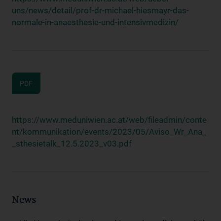
uns/news/detail/prof-dr-michael-hiesmayr-das-
normale-in-anaesthesie-und-intensivmedizin/
PDF
https://www.meduniwien.ac.at/web/fileadmin/conte
nt/kommunikation/events/2023/05/Aviso_Wr_Ana_
_sthesietalk_12.5.2023_v03.pdf
News