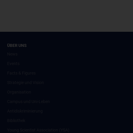
ÜBER UNS
News
Events
Facts & Figures
Strategie und Vision
Organisation
Campus und Uni-Leben
Antidiskriminierung
Bibliothek
Young Scientist Association (YSA)