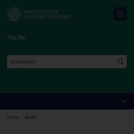
Skip
to
main
content
Suche
Home
Suche