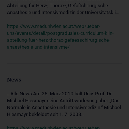
Abteilung für Herz-, Thorax-, Gefäßchirurgische
Anästhesie und Intensivmedizin der Universitätskli...
https://www.meduniwien.ac.at/web/ueber-
uns/events/detail/postgraduales-curriculum-klin-
abteilung-fuer-herz-thorax-gefaesschirurgische-
anaesthesie-und-intensivme/
News
...Alle News Am 25. März 2010 hält Univ. Prof. Dr.
Michael Hiesmayr seine Antrittsvorlesung über „Das
Normale in Anästhesie und Intensivmedizin.“ Michael
Hiesmayr bekleidet seit 1. 7. 2008...
https://www.meduniwien.ac.at/web/ueber-