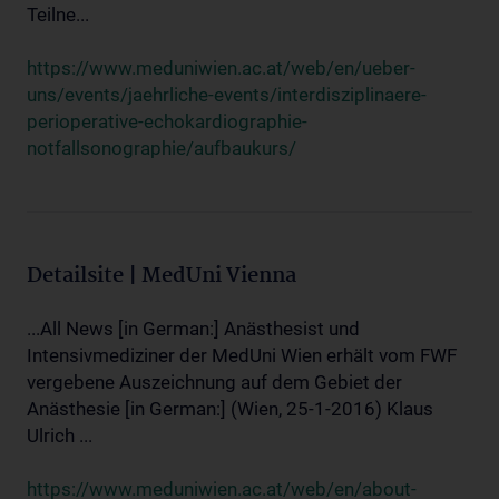
Teilne...
https://www.meduniwien.ac.at/web/en/ueber-
uns/events/jaehrliche-events/interdisziplinaere-
perioperative-echokardiographie-
notfallsonographie/aufbaukurs/
Detailsite | MedUni Vienna
...All News [in German:] Anästhesist und
Intensivmediziner der MedUni Wien erhält vom FWF
vergebene Auszeichnung auf dem Gebiet der
Anästhesie [in German:] (Wien, 25-1-2016) Klaus
Ulrich ...
https://www.meduniwien.ac.at/web/en/about-