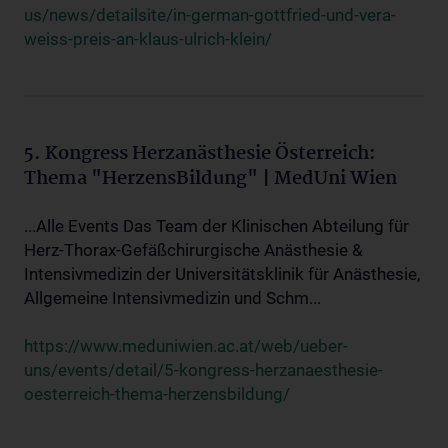
us/news/detailsite/in-german-gottfried-und-vera-
weiss-preis-an-klaus-ulrich-klein/
5. Kongress Herzanästhesie Österreich:
Thema "HerzensBildung" | MedUni Wien
...Alle Events Das Team der Klinischen Abteilung für
Herz-Thorax-Gefäßchirurgische Anästhesie &
Intensivmedizin der Universitätsklinik für Anästhesie,
Allgemeine Intensivmedizin und Schm...
https://www.meduniwien.ac.at/web/ueber-
uns/events/detail/5-kongress-herzanaesthesie-
oesterreich-thema-herzensbildung/