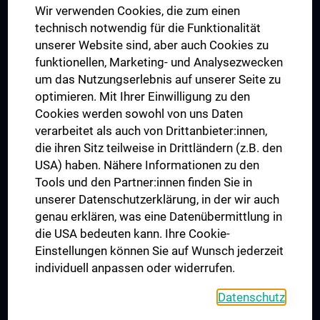
Wir verwenden Cookies, die zum einen
Graduiertentraining
technisch notwendig für die Funktionalität
Dual Career
unserer Website sind, aber auch Cookies zu
funktionellen, Marketing- und Analysezwecken
Trusted Reseach - Research Security - Foreign Interference
um das Nutzungserlebnis auf unserer Seite zu
UNESCO Lehrstuhl für Bioethik
optimieren. Mit Ihrer Einwilligung zu den
MUVI
Cookies werden sowohl von uns Daten
verarbeitet als auch von Drittanbieter:innen,
die ihren Sitz teilweise in Drittländern (z.B. den
USA) haben. Nähere Informationen zu den
Folgen Sie uns auf
Tools und den Partner:innen finden Sie in
unserer Datenschutzerklärung, in der wir auch
genau erklären, was eine Datenübermittlung in
die USA bedeuten kann. Ihre Cookie-
Einstellungen können Sie auf Wunsch jederzeit
individuell anpassen oder widerrufen.
PRESSE
JOBS
Datenschutz
MEDUNI SHOP