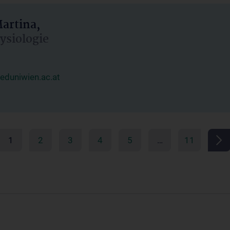
artina,
hysiologie
duniwien.ac.at
1
2
3
4
5
…
11