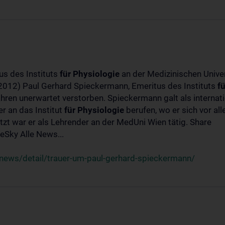
us des Instituts
für
Physiologie
an der Medizinischen Univer
-2012) Paul Gerhard Spieckermann, Emeritus des Instituts
fü
ahren unerwartet verstorben. Spieckermann galt als interna
r an das Institut
für
Physiologie
berufen, wo er sich vor a
t war er als Lehrender an der MedUni Wien tätig. Share
Sky Alle News...
news/detail/trauer-um-paul-gerhard-spieckermann/