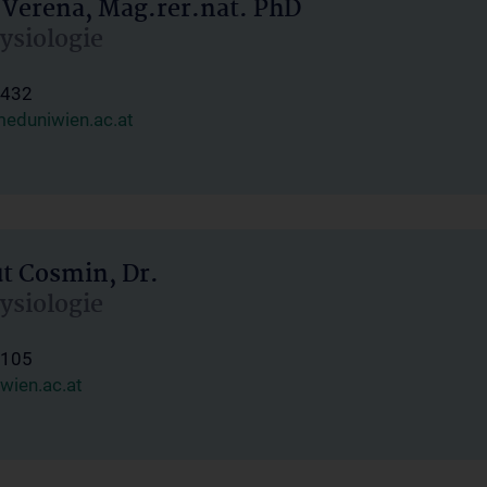
 Verena, Mag.rer.nat. PhD
hysiologie
1432
eduniwien.ac.at
ut Cosmin, Dr.
hysiologie
1105
wien.ac.at