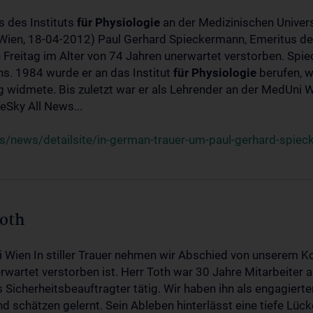
s des Instituts
für
Physiologie
an der Medizinischen Univers
(Wien, 18-04-2012) Paul Gerhard Spieckermann, Emeritus de
 Freitag im Alter von 74 Jahren unerwartet verstorben. Spie
s. 1984 wurde er an das Institut
für
Physiologie
berufen, w
idmete. Bis zuletzt war er als Lehrender an der MedUni Wi
Sky All News...
/news/detailsite/in-german-trauer-um-paul-gerhard-spie
Toth
i Wien In stiller Trauer nehmen wir Abschied von unserem K
wartet verstorben ist. Herr Toth war 30 Jahre Mitarbeiter a
Sicherheitsbeauftragter tätig. Wir haben ihn als engagierte
nd schätzen gelernt. Sein Ableben hinterlässt eine tiefe Lüc