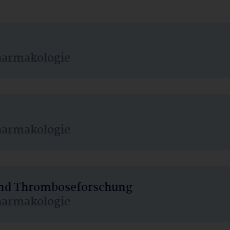
harmakologie
harmakologie
 und Thromboseforschung
harmakologie