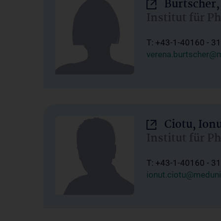
Burtscher,
Institut für P
T: +43-1-40160 - 3
verena.burtscher@m
Ciotu, Ion
Institut für P
T: +43-1-40160 - 3
ionut.ciotu@meduni