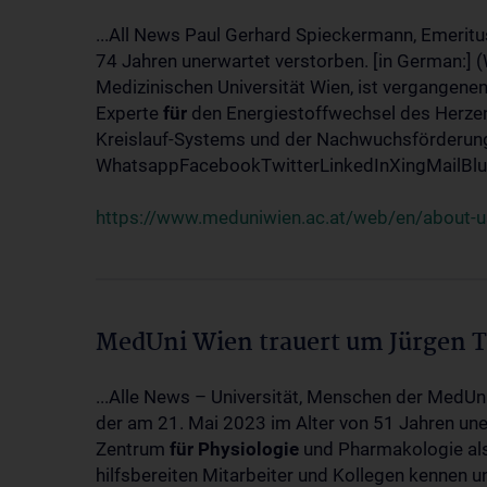
...All News Paul Gerhard Spieckermann, Emeritu
74 Jahren unerwartet verstorben. [in German:] 
Medizinischen Universität Wien, ist vergangenen
Experte
für
den Energiestoffwechsel des Herzen
Kreislauf-Systems und der Nachwuchsförderung w
WhatsappFacebookTwitterLinkedInXingMailBlue
https://www.meduniwien.ac.at/web/en/about-us
MedUni Wien trauert um Jürgen 
...Alle News – Universität, Menschen der MedUn
der am 21. Mai 2023 im Alter von 51 Jahren uner
Zentrum
für
Physiologie
und Pharmakologie als 
hilfsbereiten Mitarbeiter und Kollegen kennen u