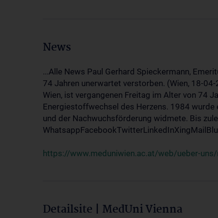
News
...Alle News Paul Gerhard Spieckermann, Emerit
74 Jahren unerwartet verstorben. (Wien, 18-04
Wien, ist vergangenen Freitag im Alter von 74 J
Energiestoffwechsel des Herzens. 1984 wurde e
und der Nachwuchsförderung widmete. Bis zuletz
WhatsappFacebookTwitterLinkedInXingMailBlue
https://www.meduniwien.ac.at/web/ueber-uns/
Detailsite | MedUni Vienna