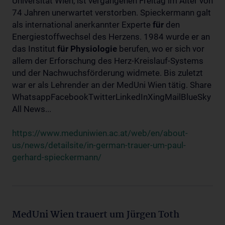
Universität Wien, ist vergangenen Freitag im Alter von
74 Jahren unerwartet verstorben. Spieckermann galt
als international anerkannter Experte
für
den
Energiestoffwechsel des Herzens. 1984 wurde er an
das Institut
für
Physiologie
berufen, wo er sich vor
allem der Erforschung des Herz-Kreislauf-Systems
und der Nachwuchsförderung widmete. Bis zuletzt
war er als Lehrender an der MedUni Wien tätig. Share
WhatsappFacebookTwitterLinkedInXingMailBlueSky
All News...
https://www.meduniwien.ac.at/web/en/about-
us/news/detailsite/in-german-trauer-um-paul-
gerhard-spieckermann/
MedUni Wien trauert um Jürgen Toth