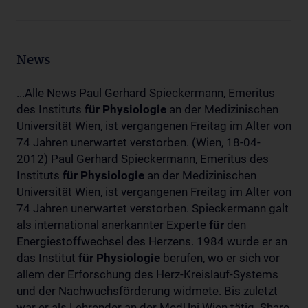
News
...Alle News Paul Gerhard Spieckermann, Emeritus
des Instituts
für
Physiologie
an der Medizinischen
Universität Wien, ist vergangenen Freitag im Alter von
74 Jahren unerwartet verstorben. (Wien, 18-04-
2012) Paul Gerhard Spieckermann, Emeritus des
Instituts
für
Physiologie
an der Medizinischen
Universität Wien, ist vergangenen Freitag im Alter von
74 Jahren unerwartet verstorben. Spieckermann galt
als international anerkannter Experte
für
den
Energiestoffwechsel des Herzens. 1984 wurde er an
das Institut
für
Physiologie
berufen, wo er sich vor
allem der Erforschung des Herz-Kreislauf-Systems
und der Nachwuchsförderung widmete. Bis zuletzt
war er als Lehrender an der MedUni Wien tätig. Share