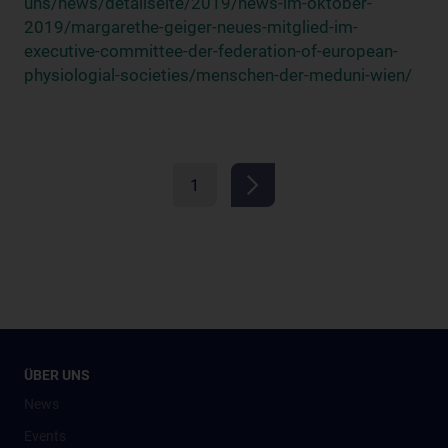
uns/news/detailseite/2019/news-im-oktober-
2019/margarethe-geiger-neues-mitglied-im-
executive-committee-der-federation-of-european-
physiologial-societies/menschen-der-meduni-wien/
1
ÜBER UNS
News
Events