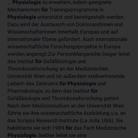
...
Physiologie
zu erweitern, indem geeignete
Mechanismen
für
Trainingsprogramme in
Physiologie
unterstützt und bereitgestellt werden.
Dazu wird der Austausch von DoktorandInnen und
WissenschafterInnen innerhalb Europas und auf
internationaler Ebene gefördert. Auch internationale
wissenschaftliche Forschungsprojekte in Europa
werden angeregt.Zur PersonMargarethe Geiger leitet
das Institut
für
Gefäßbiologie und
Thromboseforschung an der Medizinischen
Universität Wien und ist außerdem stellvertretende
Leiterin des Zentrums
für
Physiologie
und
Pharmakologie, zu dem das Institut
für
Gefäßbiologie und Thromboseforschung gehört.
Nach dem Medizinstudium an der Universität Wien
führte sie ihre wissenschaftliche Ausbildung u.a. an
das Scripps Research Institute (La Jolla, USA). Sie
habilitierte sie sich 1989
für
das Fach Medizinische
Physiologie
. Seither leitet sie eine