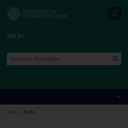
Skip
to
main
content
Suche
Home
Suche