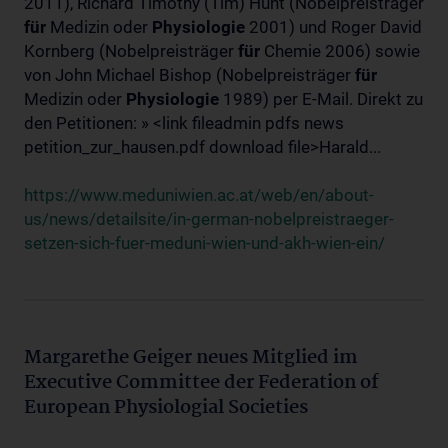
2011), Richard Timothy (Tim) Hunt (Nobelpreisträger
für
Medizin oder
Physiologie
2001) und Roger David
Kornberg (Nobelpreisträger
für
Chemie 2006) sowie
von John Michael Bishop (Nobelpreisträger
für
Medizin oder
Physiologie
1989) per E-Mail. Direkt zu
den Petitionen: » <link fileadmin pdfs news
petition_zur_hausen.pdf download file>Harald...
https://www.meduniwien.ac.at/web/en/about-
us/news/detailsite/in-german-nobelpreistraeger-
setzen-sich-fuer-meduni-wien-und-akh-wien-ein/
Margarethe Geiger neues Mitglied im
Executive Committee der Federation of
European Physiologial Societies