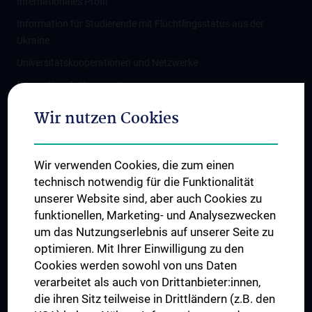
Internationales Profil
Information für Studierende mit Flüchtlingsstatus aus der
Ukraine
Universitätskooperationen und Netzwerke
Internationale Kooperationen
Adjunct Professorships
Wir nutzen Cookies
Student & Staff Exchange
Das KPJ der MedUni Wien
Wir verwenden Cookies, die zum einen
Graduiertentraining
technisch notwendig für die Funktionalität
Dual Career
unserer Website sind, aber auch Cookies zu
funktionellen, Marketing- und Analysezwecken
Trusted Reseach - Research Security - Foreign Interference
um das Nutzungserlebnis auf unserer Seite zu
UNESCO Lehrstuhl für Bioethik
optimieren. Mit Ihrer Einwilligung zu den
MUVI
Cookies werden sowohl von uns Daten
verarbeitet als auch von Drittanbieter:innen,
die ihren Sitz teilweise in Drittländern (z.B. den