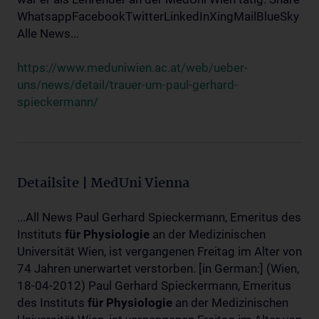
WhatsappFacebookTwitterLinkedInXingMailBlueSky
Alle News...
https://www.meduniwien.ac.at/web/ueber-
uns/news/detail/trauer-um-paul-gerhard-
spieckermann/
Detailsite | MedUni Vienna
...All News Paul Gerhard Spieckermann, Emeritus des
Instituts
für
Physiologie
an der Medizinischen
Universität Wien, ist vergangenen Freitag im Alter von
74 Jahren unerwartet verstorben. [in German:] (Wien,
18-04-2012) Paul Gerhard Spieckermann, Emeritus
des Instituts
für
Physiologie
an der Medizinischen