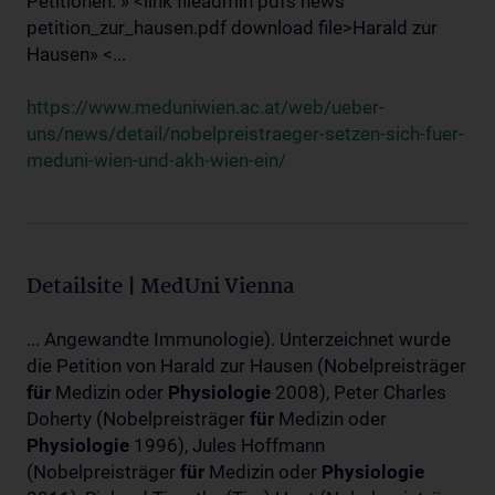
Petitionen: » <link fileadmin pdfs news
petition_zur_hausen.pdf download file>Harald zur
Hausen» <...
https://www.meduniwien.ac.at/web/ueber-
uns/news/detail/nobelpreistraeger-setzen-sich-fuer-
meduni-wien-und-akh-wien-ein/
Detailsite | MedUni Vienna
... Angewandte Immunologie). Unterzeichnet wurde
die Petition von Harald zur Hausen (Nobelpreisträger
für
Medizin oder
Physiologie
2008), Peter Charles
Doherty (Nobelpreisträger
für
Medizin oder
Physiologie
1996), Jules Hoffmann
(Nobelpreisträger
für
Medizin oder
Physiologie