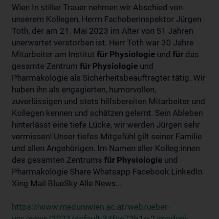
Wien In stiller Trauer nehmen wir Abschied von
unserem Kollegen, Herrn Fachoberinspektor Jürgen
Toth, der am 21. Mai 2023 im Alter von 51 Jahren
unerwartet verstorben ist. Herr Toth war 30 Jahre
Mitarbeiter am Institut
für
Physiologie
und
für
das
gesamte Zentrum
für
Physiologie
und
Pharmakologie als Sicherheitsbeauftragter tätig. Wir
haben ihn als engagierten, humorvollen,
zuverlässigen und stets hilfsbereiten Mitarbeiter und
Kollegen kennen und schätzen gelernt. Sein Ableben
hinterlässt eine tiefe Lücke, wir werden Jürgen sehr
vermissen! Unser tiefes Mitgefühl gilt seiner Familie
und allen Angehörigen. Im Namen aller Kolleg:innen
des gesamten Zentrums
für
Physiologie
und
Pharmakologie Share Whatsapp Facebook LinkedIn
Xing Mail BlueSky Alle News...
https://www.meduniwien.ac.at/web/ueber-
uns/news/2023/default-34fee72b1e-2/meduni-