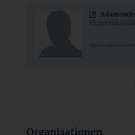
Adamowits
Universitätsk
nikolas.adamowits
Organisationen