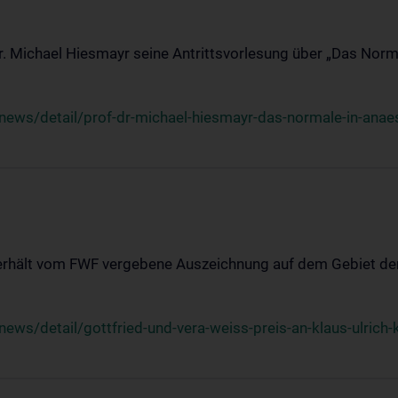
Dr. Michael Hiesmayr seine Antrittsvorlesung über „Das Norm
ews/detail/prof-dr-michael-hiesmayr-das-normale-in-anaes
 erhält vom FWF vergebene Auszeichnung auf dem Gebiet der
s/detail/gottfried-und-vera-weiss-preis-an-klaus-ulrich-k