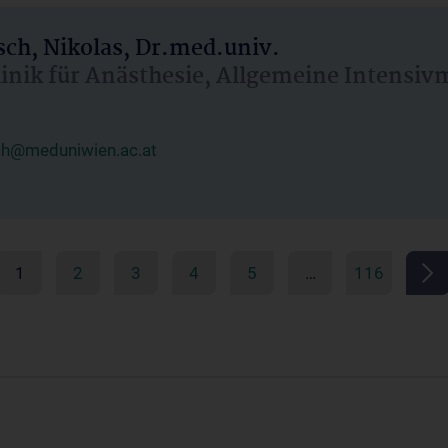
ch, Nikolas, Dr.med.univ.
linik für Anästhesie, Allgemeine Intensi
ch@meduniwien.ac.at
1
2
3
4
5
…
116