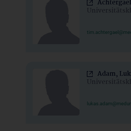
Achtergael
Universitätsk
tim.achtergael@med
Adam, Luk
Universitätsk
lukas.adam@meduni