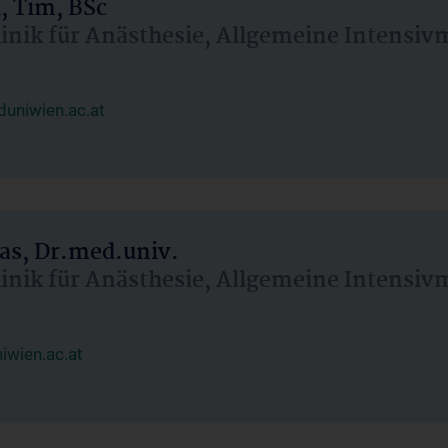
, Tim, BSc
linik für Anästhesie, Allgemeine Intensi
uniwien.ac.at
as, Dr.med.univ.
linik für Anästhesie, Allgemeine Intensi
wien.ac.at