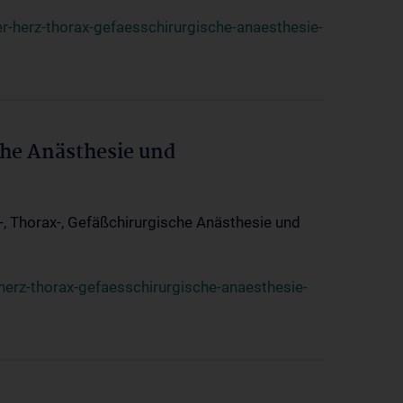
r-herz-thorax-gefaesschirurgische-anaesthesie-
che Anästhesie und
z-, Thorax-, Gefäßchirurgische Anästhesie und
herz-thorax-gefaesschirurgische-anaesthesie-